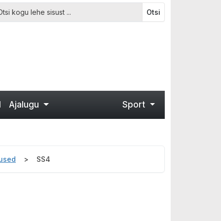
Otsi
d
Ajalugu
Sport
mused
SS4