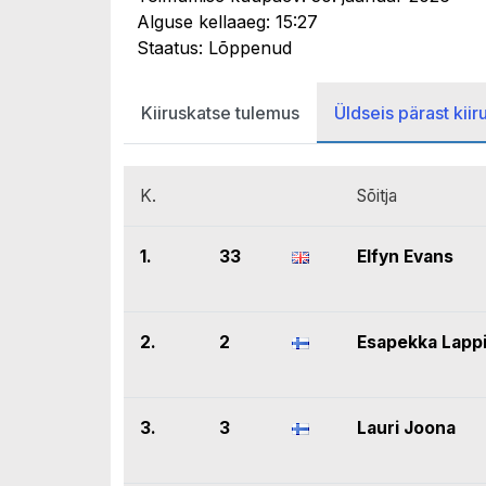
Alguse kellaaeg: 15:27
Staatus: Lõppenud
Kiiruskatse tulemus
Üldseis pärast kiir
K.
Sõitja
1.
33
Elfyn Evans
2.
2
Esapekka Lapp
3.
3
Lauri Joona