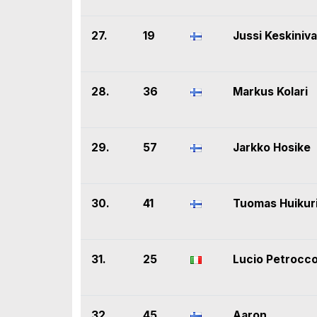
27.
19
Jussi Keskiniva
28.
36
Markus Kolari
29.
57
Jarkko Hosike
30.
41
Tuomas Huikur
31.
25
Lucio Petrocc
32.
45
Aaron