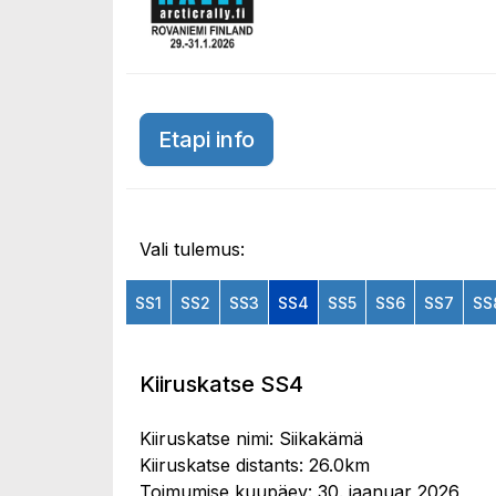
Etapi info
Vali tulemus:
SS1
SS2
SS3
SS4
SS5
SS6
SS7
SS
Kiiruskatse SS4
Kiiruskatse nimi: Siikakämä
Kiiruskatse distants: 26.0km
Toimumise kuupäev: 30. jaanuar 2026