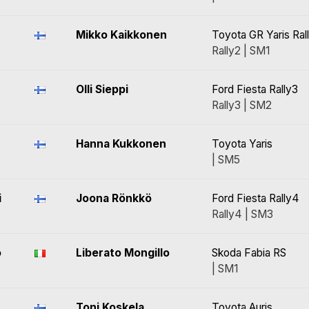
Mikko Kaikkonen
Toyota GR Yaris Ral
Rally2 | SM1
Olli Sieppi
Ford Fiesta Rally3
Rally3 | SM2
Hanna Kukkonen
Toyota Yaris
| SM5
i
Joona Rönkkö
Ford Fiesta Rally4
Rally4 | SM3
o
Liberato Mongillo
Skoda Fabia RS
| SM1
Toni Koskela
Toyota Auris