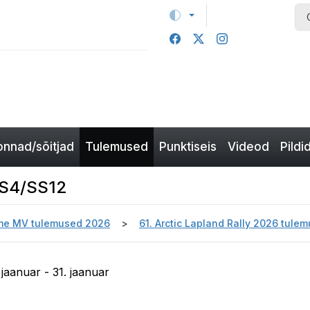
nnad/sõitjad
Tulemused
Punktiseis
Videod
Pildi
SS4/SS12
e MV tulemused 2026
61. Arctic Lapland Rally 2026 tule
 jaanuar - 31. jaanuar