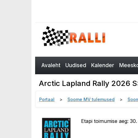
Avaleht
Uudised
Kalender
Meesko
Arctic Lapland Rally 2026 
Portaal
Soome MV tulemused
Soom
Etapi toimumise aeg: 30.