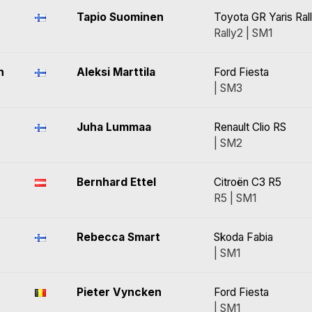
Tapio Suominen
Toyota GR Yaris Ral
Rally2 | SM1
n
Aleksi Marttila
Ford Fiesta
| SM3
z
Juha Lummaa
Renault Clio RS
| SM2
Bernhard Ettel
Citroën C3 R5
R5 | SM1
Rebecca Smart
Skoda Fabia
| SM1
Pieter Vyncken
Ford Fiesta
| SM1