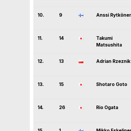
10.
9
Anssi Rytköne
11.
14
Takumi
Matsushita
12.
13
Adrian Rzeznik
13.
15
Shotaro Goto
14.
26
Rio Ogata
15.
1
Mikko Eskeline