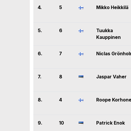
4.
5
Mikko Heikkilä
5.
6
Tuukka
Kauppinen
6.
7
Niclas Grönho
7.
8
Jaspar Vaher
8.
4
Roope Korhon
9.
10
Patrick Enok