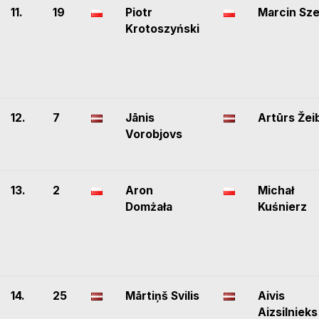
11.
19
Piotr
Marcin Sze
Krotoszyński
12.
7
Jānis
Artūrs Žei
Vorobjovs
13.
2
Aron
Michał
Domżała
Kuśnierz
14.
25
Mārtiņš Svilis
Aivis
Aizsilnieks