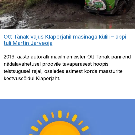
Ott Tänak vajus Klaperjahil masinaga külili – appi
tuli Martin Järveoja
2019. aasta autoralli maailmameister Ott Tänak pani end
nädalavahetusel proovile tavapärasest hoopis
teistsugusel rajal, osaledes esimest korda maasturite
kestvussõidul Klaperjaht.