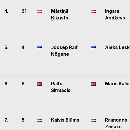
4.
61
Mārtiņš
Ingars
Ķikusts
Andževs
5.
4
Joosep Ralf
Aleks Lesk
Nõgene
6.
6
Ralfs
Māris Kulš
Sirmacis
7.
8
Kalvis Blūms
Raimonds
Zeiļuks