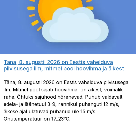
Täna, 8. augustil 2026 on Eestis vahelduva
pilvisusega ilm, mitmel pool hoovihma ja äikest
Täna, 8. augustil 2026 on Eestis vahelduva pilvisusega
ilm. Mitmel pool sajab hoovihma, on äikest, võimalik
rahe. Õhtuks sajuhood hõrenevad. Puhub valdavalt
edela- ja läänetuul 3-9, rannikul puhanguti 12 m/s,
äikese ajal ulatuvad puhanud üle 15 m/s.
Õhutemperatuur on 17..23°C.