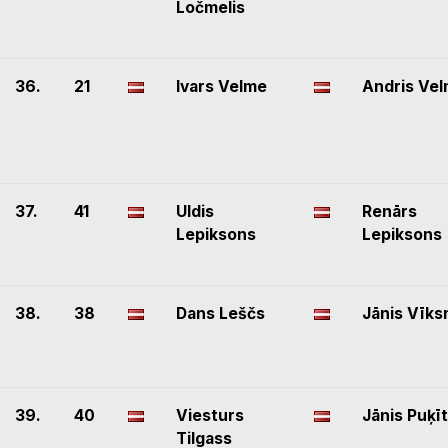
Ločmelis
36.
21
Ivars Velme
Andris Ve
37.
41
Uldis
Renārs
Lepiksons
Lepiksons
38.
38
Dans Leščs
Jānis Vīks
39.
40
Viesturs
Jānis Puķī
Tilgass