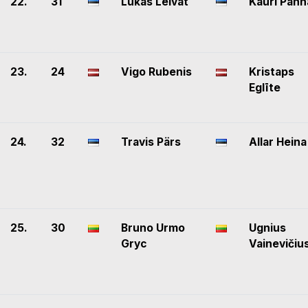
22.
31
Lukas Leivat
Kauri Pann
23.
24
Vigo Rubenis
Kristaps
Eglīte
24.
32
Travis Pärs
Allar Heina
25.
30
Bruno Urmo
Ugnius
Gryc
Vainevičiu