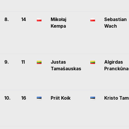
8.
14
Mikołaj
Sebastian
Kempa
Wach
9.
11
Justas
Algirdas
Tamašauskas
Pranckūna
10.
16
Priit Koik
Kristo Ta