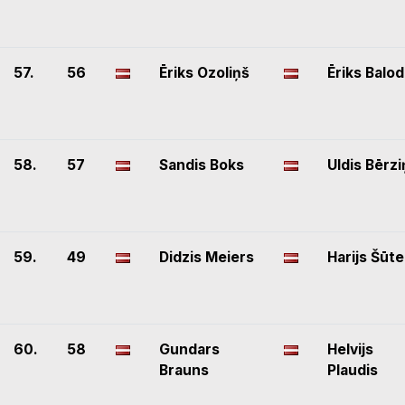
57.
56
Ēriks Ozoliņš
Ēriks Balod
58.
57
Sandis Boks
Uldis Bērzi
59.
49
Didzis Meiers
Harijs Šūte
60.
58
Gundars
Helvijs
Brauns
Plaudis