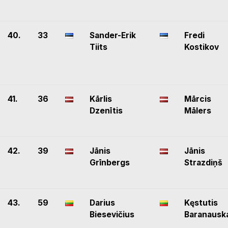
40.
33
Sander-Erik
Fredi
Tiits
Kostikov
41.
36
Kārlis
Mārcis
Dzenītis
Mālers
42.
39
Jānis
Jānis
Grīnbergs
Strazdiņš
43.
59
Darius
Kęstutis
Biesevičius
Baranausk