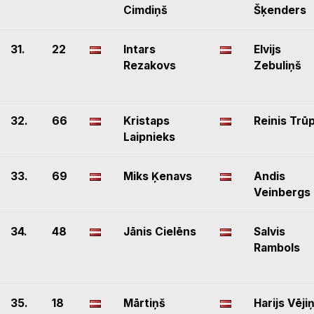
Cimdiņš
Šķenders
31.
22
Intars
Elvijs
Rezakovs
Zebuliņš
32.
66
Kristaps
Reinis Trū
Laipnieks
33.
69
Miks Ķenavs
Andis
Veinbergs
34.
48
Jānis Cielēns
Salvis
Rambols
35.
18
Mārtiņš
Harijs Vēji