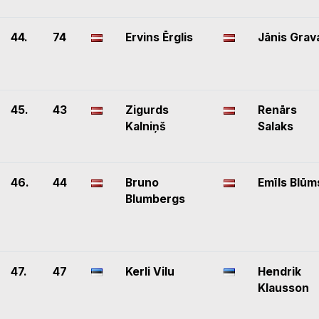
44.
74
Ervins Ērglis
Jānis Grav
45.
43
Zigurds
Renārs
Kalniņš
Salaks
46.
44
Bruno
Emīls Blūm
Blumbergs
47.
47
Kerli Vilu
Hendrik
Klausson