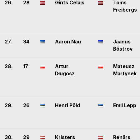
26.
28
Gints Cēlājs
Toms
Freibergs
27.
34
Aaron Nau
Jaanus
Bõstrov
28.
17
Artur
Mateusz
Długosz
Martynek
29.
26
Henri Põld
Emil Lepp
30.
29
Kristers
Renārs