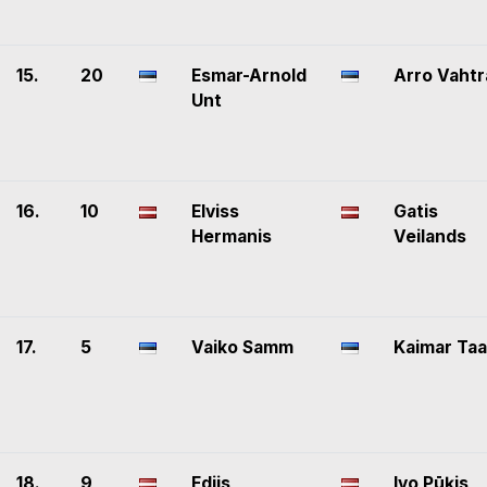
15.
20
Esmar-Arnold
Arro Vahtr
Unt
16.
10
Elviss
Gatis
Hermanis
Veilands
17.
5
Vaiko Samm
Kaimar Taa
18.
9
Edijs
Ivo Pūķis