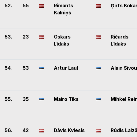
52.
55
Rimants
Ģirts Koka
Kalniņš
53.
23
Oskars
Ričards
Līdaks
Līdaks
54.
53
Artur Laul
Alain Sivo
55.
35
Mairo Tiks
Mihkel Rei
56.
42
Dāvis Kviesis
Rūdis Laiz