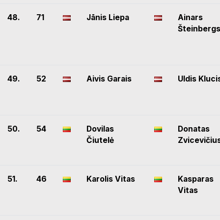
48.
71
Jānis Liepa
Ainars
Šteinberg
49.
52
Aivis Garais
Uldis Kluci
50.
54
Dovilas
Donatas
Čiutelė
Zvicevičiu
51.
46
Karolis Vitas
Kasparas
Vitas