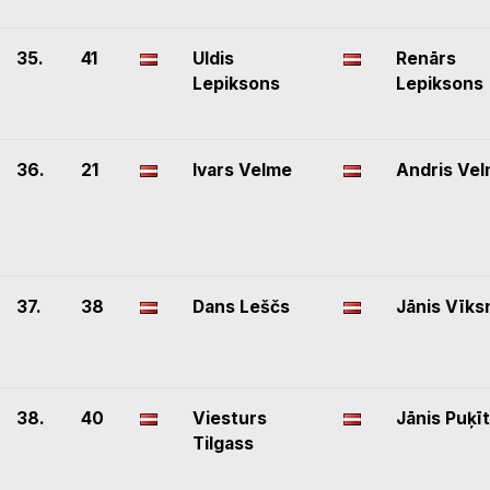
35.
41
Uldis
Renārs
Lepiksons
Lepiksons
36.
21
Ivars Velme
Andris Ve
37.
38
Dans Leščs
Jānis Vīks
38.
40
Viesturs
Jānis Puķī
Tilgass