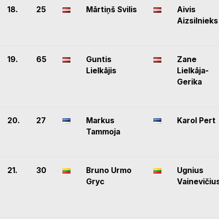
18.
25
Mārtiņš Svilis
Aivis
Aizsilnieks
19.
65
Guntis
Zane
Lielkājis
Lielkāja-
Gerika
20.
27
Markus
Karol Pert
Tammoja
21.
30
Bruno Urmo
Ugnius
Gryc
Vainevičiu