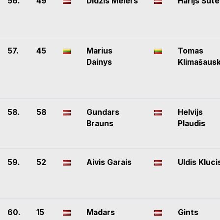
56.
49
Didzis Meiers
Harijs Šūte
57.
45
Marius
Tomas
Dainys
Klimašaus
58.
58
Gundars
Helvijs
Brauns
Plaudis
59.
52
Aivis Garais
Uldis Kluci
60.
15
Madars
Gints