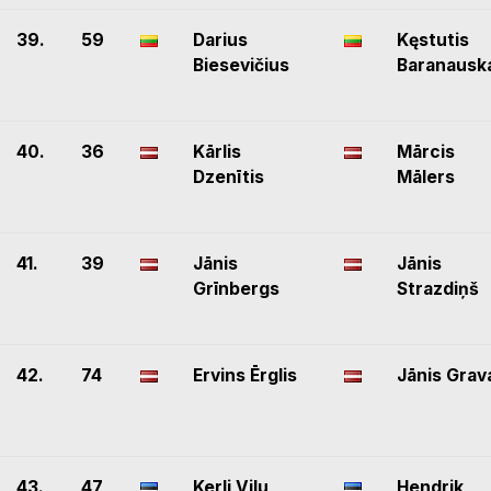
39.
59
Darius
Kęstutis
Biesevičius
Baranausk
40.
36
Kārlis
Mārcis
Dzenītis
Mālers
41.
39
Jānis
Jānis
Grīnbergs
Strazdiņš
42.
74
Ervins Ērglis
Jānis Grav
43.
47
Kerli Vilu
Hendrik