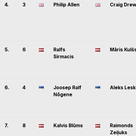
4.
3
Philip Allen
Craig Dre
5.
6
Ralfs
Māris Kulš
Sirmacis
6.
4
Joosep Ralf
Aleks Lesk
Nõgene
7.
8
Kalvis Blūms
Raimonds
Zeiļuks