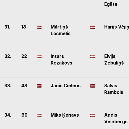
Eglīte
31.
18
Mārtiņš
Harijs Vēji
Ločmelis
32.
22
Intars
Elvijs
Rezakovs
Zebuliņš
33.
48
Jānis Cielēns
Salvis
Rambols
34.
69
Miks Ķenavs
Andis
Veinbergs