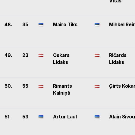
Vitas
48.
35
Mairo Tiks
Mihkel Rei
49.
23
Oskars
Ričards
Līdaks
Līdaks
50.
55
Rimants
Ģirts Koka
Kalniņš
51.
53
Artur Laul
Alain Sivo