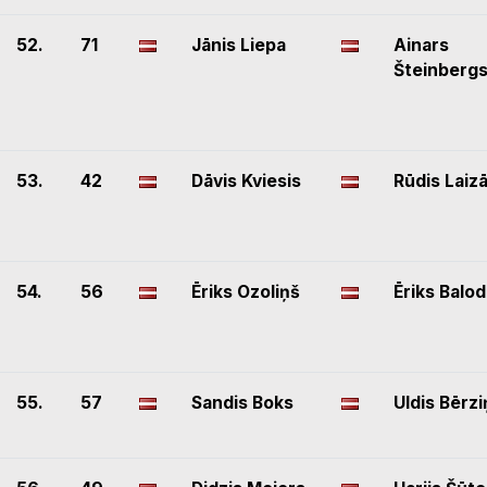
52.
71
Jānis Liepa
Ainars
Šteinberg
53.
42
Dāvis Kviesis
Rūdis Laiz
54.
56
Ēriks Ozoliņš
Ēriks Balod
55.
57
Sandis Boks
Uldis Bērzi