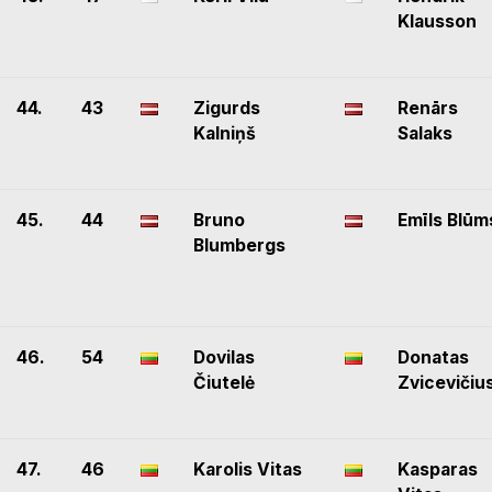
Klausson
44.
43
Zigurds
Renārs
Kalniņš
Salaks
45.
44
Bruno
Emīls Blūm
Blumbergs
46.
54
Dovilas
Donatas
Čiutelė
Zvicevičiu
47.
46
Karolis Vitas
Kasparas