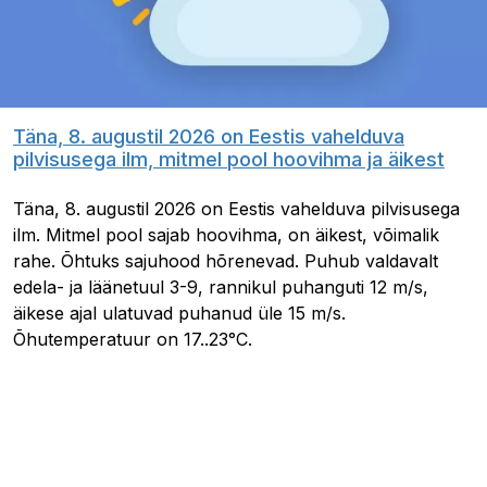
Täna, 8. augustil 2026 on Eestis vahelduva
pilvisusega ilm, mitmel pool hoovihma ja äikest
Täna, 8. augustil 2026 on Eestis vahelduva pilvisusega
ilm. Mitmel pool sajab hoovihma, on äikest, võimalik
rahe. Õhtuks sajuhood hõrenevad. Puhub valdavalt
edela- ja läänetuul 3-9, rannikul puhanguti 12 m/s,
äikese ajal ulatuvad puhanud üle 15 m/s.
Õhutemperatuur on 17..23°C.