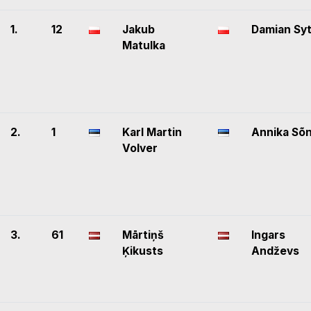
1.
12
Jakub
Damian Sy
Matulka
2.
1
Karl Martin
Annika Sõ
Volver
3.
61
Mārtiņš
Ingars
Ķikusts
Andževs