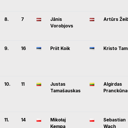
8.
7
Jānis
Artūrs Žei
Vorobjovs
9.
16
Priit Koik
Kristo Ta
10.
11
Justas
Algirdas
Tamašauskas
Pranckūna
11.
14
Mikołaj
Sebastian
Kempa
Wach