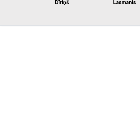
Dīriņš
Lasmanis