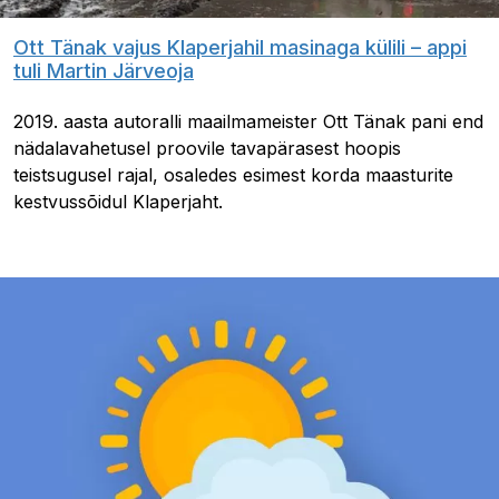
Ott Tänak vajus Klaperjahil masinaga külili – appi
tuli Martin Järveoja
2019. aasta autoralli maailmameister Ott Tänak pani end
nädalavahetusel proovile tavapärasest hoopis
teistsugusel rajal, osaledes esimest korda maasturite
kestvussõidul Klaperjaht.