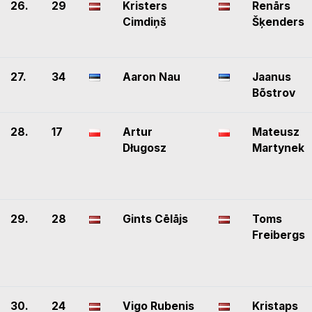
26.
29
Kristers
Renārs
Cimdiņš
Šķenders
27.
34
Aaron Nau
Jaanus
Bõstrov
28.
17
Artur
Mateusz
Długosz
Martynek
29.
28
Gints Cēlājs
Toms
Freibergs
30.
24
Vigo Rubenis
Kristaps