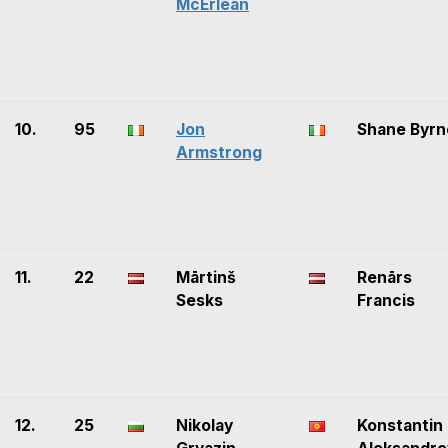
McErlean
10.
95
Jon
Shane Byrn
Armstrong
11.
22
Mārtinš
Renārs
Sesks
Francis
12.
25
Nikolay
Konstantin