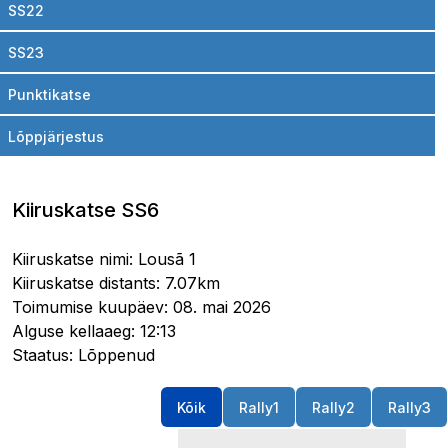
SS22
SS23
Punktikatse
Lõppjärjestus
Kiiruskatse SS6
Kiiruskatse nimi: Lousã 1
Kiiruskatse distants: 7.07km
Toimumise kuupäev: 08. mai 2026
Alguse kellaaeg: 12:13
Staatus: Lõppenud
Kõik
Rally1
Rally2
Rally3