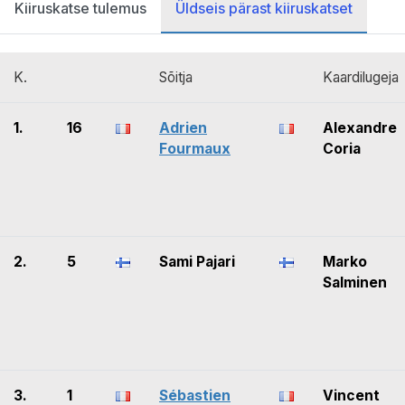
Kiiruskatse tulemus
Üldseis pärast kiiruskatset
K.
Sõitja
Kaardilugeja
1.
16
Adrien
Alexandre
Fourmaux
Coria
2.
5
Sami Pajari
Marko
Salminen
3.
1
Sébastien
Vincent