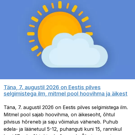
Täna, 7. augustil 2026 on Eestis pilves
selgimistega ilm, mitmel pool hoovihma ja äikest
Täna, 7. augustil 2026 on Eestis pilves selgimistega ilm.
Mitmel pool sajab hoovihma, on äikeseoht, õhtul
pilvisus hõreneb ja saju võimalus väheneb. Puhub
edela- ja läänetuul 5-12, puhanguti kuni 15, rannikul