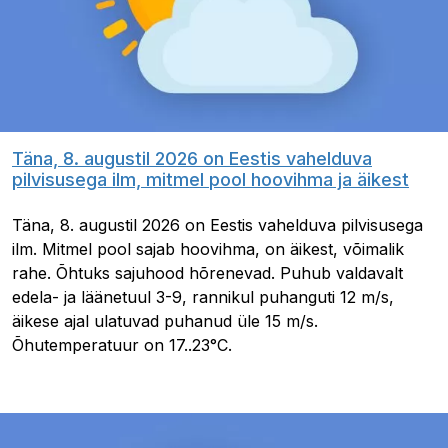
Täna, 8. augustil 2026 on Eestis vahelduva
pilvisusega ilm, mitmel pool hoovihma ja äikest
Täna, 8. augustil 2026 on Eestis vahelduva pilvisusega
ilm. Mitmel pool sajab hoovihma, on äikest, võimalik
rahe. Õhtuks sajuhood hõrenevad. Puhub valdavalt
edela- ja läänetuul 3-9, rannikul puhanguti 12 m/s,
äikese ajal ulatuvad puhanud üle 15 m/s.
Õhutemperatuur on 17..23°C.