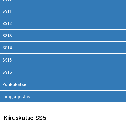
SS11
SS12
SS13
SS14
SS15
SS16
Punktikatse
Lõppjärjestus
Kiiruskatse SS5