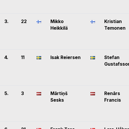
3.
22
Mikko
Kristian
Heikkilä
Temonen
4.
11
Isak Reiersen
Stefan
Gustafsso
5.
3
Mārtiņš
Renārs
Sesks
Francis