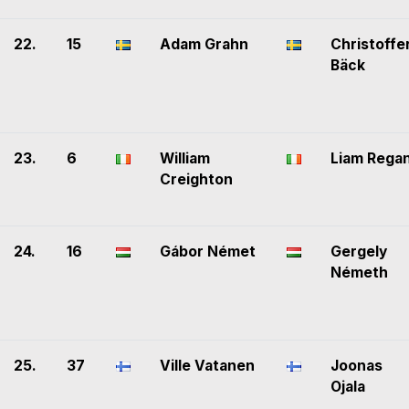
22.
15
Adam Grahn
Christoffe
Bäck
23.
6
William
Liam Rega
Creighton
24.
16
Gábor Német
Gergely
Németh
25.
37
Ville Vatanen
Joonas
Ojala