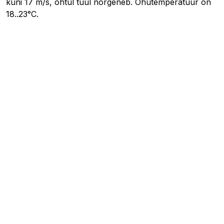
kuni 17 m/s, õhtul tuul nõrgeneb. Õhutemperatuur on
18..23°C.