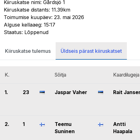
Kiiruskatse nimi: Gårdsjö 1
Kiiruskatse distants: 11.39km
Toimumise kuupäev: 23. mai 2026
Alguse kellaaeg: 15:17
Staatus: Lõppenud
Kiiruskatse tulemus
Üldseis pärast kiiruskatset
K.
Sõitja
Kaardilugeja
1.
23
Jaspar Vaher
Rait Janse
2.
1
Teemu
Antti
Suninen
Haapala