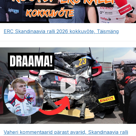
ERC Skandinaavia ralli 2026 kokkuvõte, Täismäng
Vaheri kommentaarid pärast avariid, Skandinaavia ralli