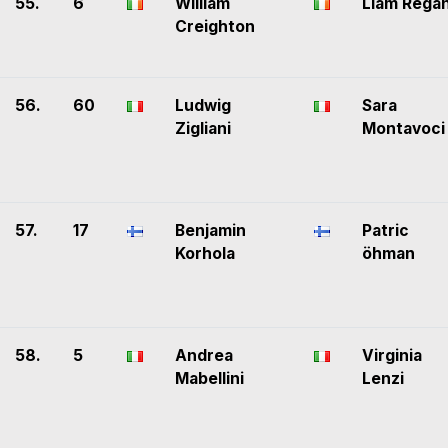
55.
6
William
Liam Rega
Creighton
56.
60
Ludwig
Sara
Zigliani
Montavoci
57.
17
Benjamin
Patric
Korhola
öhman
58.
5
Andrea
Virginia
Mabellini
Lenzi