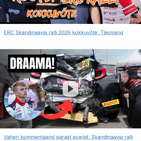
ERC Skandinaavia ralli 2026 kokkuvõte, Täismäng
Vaheri kommentaarid pärast avariid, Skandinaavia ralli