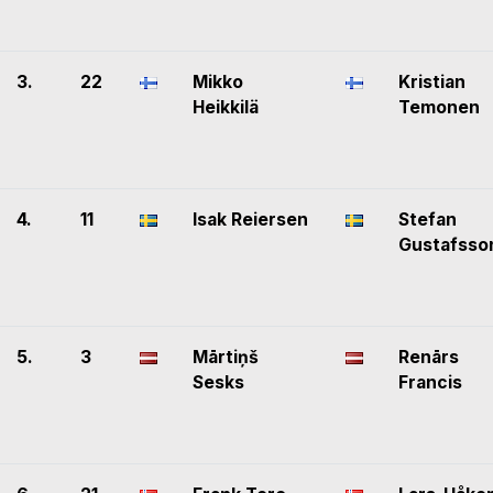
3.
22
Mikko
Kristian
Heikkilä
Temonen
4.
11
Isak Reiersen
Stefan
Gustafsso
5.
3
Mārtiņš
Renārs
Sesks
Francis