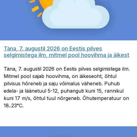
Täna, 7. augustil 2026 on Eestis pilves
selgimistega ilm, mitmel pool hoovihma ja äikest
Täna, 7. augustil 2026 on Eestis pilves selgimistega ilm.
Mitmel pool sajab hoovihma, on äikeseoht, õhtul
pilvisus hõreneb ja saju võimalus väheneb. Puhub
edela- ja läänetuul 5-12, puhanguti kuni 15, rannikul
kuni 17 m/s, õhtul tuul nõrgeneb. Õhutemperatuur on
18..23°C.