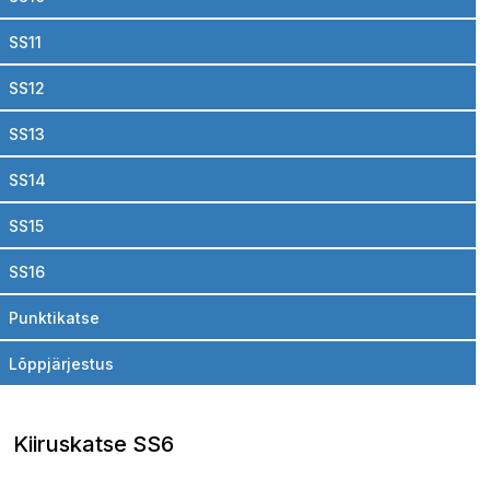
SS11
SS12
SS13
SS14
SS15
SS16
Punktikatse
Lõppjärjestus
Kiiruskatse SS6