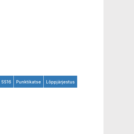
SS16
Punktikatse
Lõppjärjestus