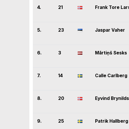
4.
21
Frank Tore Lar
5.
23
Jaspar Vaher
6.
3
Mārtiņš Sesks
7.
14
Calle Carlberg
8.
20
Eyvind Brynild
9.
25
Patrik Hallberg