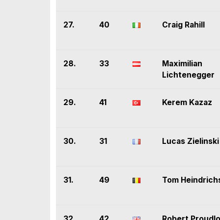
27.
40
Craig Rahill
28.
33
Maximilian
Lichtenegger
29.
41
Kerem Kazaz
30.
31
Lucas Zielinski
31.
49
Tom Heindrich
32.
42
Robert Proudl