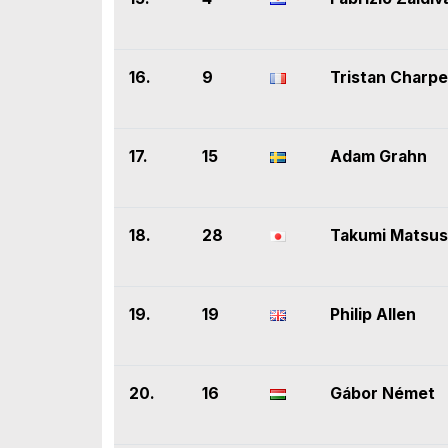
16.
9
Tristan Charpe
17.
15
Adam Grahn
18.
28
Takumi Matsus
19.
19
Philip Allen
20.
16
Gábor Német