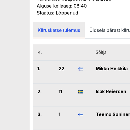
Alguse kellaaeg: 08:40
Staatus: Lõppenud
Kiiruskatse tulemus
Üldseis pärast kiir
K.
Sõitja
1.
22
Mikko Heikkilä
2.
11
Isak Reiersen
3.
1
Teemu Sunine