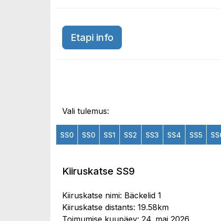
Etapi info
Vali tulemus:
SS0
SS0
SS1
SS2
SS3
SS4
SS5
SS
Kiiruskatse SS9
Kiiruskatse nimi: Bäckelid 1
Kiiruskatse distants: 19.58km
Toimumise kuupäev: 24. mai 2026