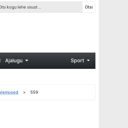
Otsi
d
Ajalugu
Sport
tulemused
SS9