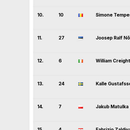
10.
10
Simone Tempes
11.
27
Joosep Ralf N
12.
6
William Creigh
13.
24
Kalle Gustafss
14.
7
Jakub Matulka
15.
4
Fabrizio Zaldiv