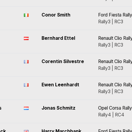
Conor Smith
Ford Fiesta Rall
Rally3 | RC3
Bernhard Ettel
Renault Clio Rall
Rally3 | RC3
Corentin Silvestre
Renault Clio Rall
Rally3 | RC3
Ewen Leenhardt
Renault Clio Rall
Rally3 | RC3
s
Jonas Schmitz
Opel Corsa Rall
Rally4 | RC4
ock
Harry Marchbank
Ford Fiesta Rall