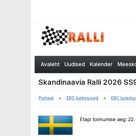
Avaleht
Uudised
Kalender
Meesko
Skandinaavia Ralli 2026 SS
Portaal
ERC tulemused
ERC tulemu
Etapi toimumise aeg: 22.