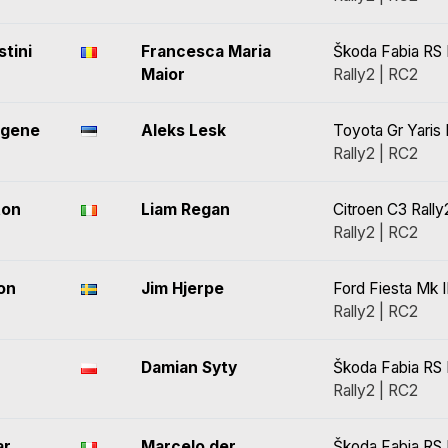
tini
Francesca Maria
Škoda Fabia RS 
Maior
Rally2 | RC2
õgene
Aleks Lesk
Toyota Gr Yaris 
Rally2 | RC2
ton
Liam Regan
Citroen C3 Rally
Rally2 | RC2
on
Jim Hjerpe
Ford Fiesta Mk I
Rally2 | RC2
Damian Syty
Škoda Fabia RS 
Rally2 | RC2
ar
Marcelo der
Škoda Fabia RS 