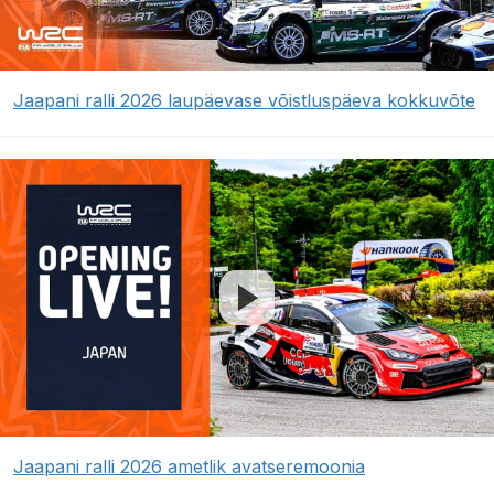
Jaapani ralli 2026 laupäevase võistluspäeva kokkuvõte
Jaapani ralli 2026 ametlik avatseremoonia