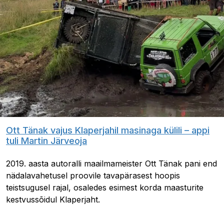
Ott Tänak vajus Klaperjahil masinaga külili – appi
tuli Martin Järveoja
2019. aasta autoralli maailmameister Ott Tänak pani end
nädalavahetusel proovile tavapärasest hoopis
teistsugusel rajal, osaledes esimest korda maasturite
kestvussõidul Klaperjaht.