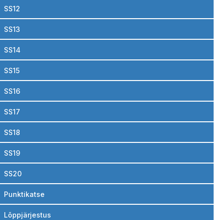
SS12
SS13
SS14
SS15
SS16
SS17
SS18
SS19
SS20
Punktikatse
Lõppjärjestus