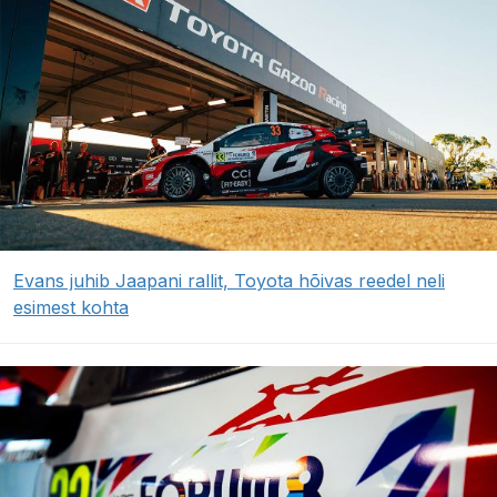
Evans juhib Jaapani rallit, Toyota hõivas reedel neli
esimest kohta