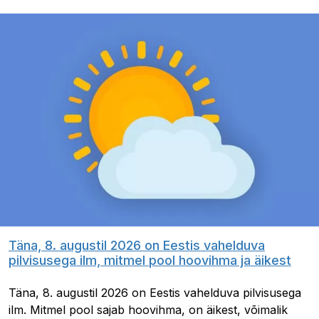
Täna, 8. augustil 2026 on Eestis vahelduva
pilvisusega ilm, mitmel pool hoovihma ja äikest
Täna, 8. augustil 2026 on Eestis vahelduva pilvisusega
ilm. Mitmel pool sajab hoovihma, on äikest, võimalik