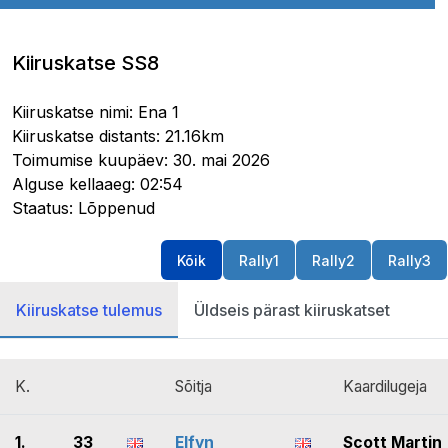
Kiiruskatse SS8
Kiiruskatse nimi: Ena 1
Kiiruskatse distants: 21.16km
Toimumise kuupäev: 30. mai 2026
Alguse kellaaeg: 02:54
Staatus: Lõppenud
Kõik
Rally1
Rally2
Rally3
Kiiruskatse tulemus
Üldseis pärast kiiruskatset
K.
Sõitja
Kaardilugeja
1.
33
Elfyn
Scott Martin