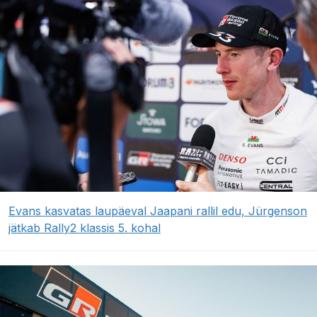
Evans kasvatas laupäeval Jaapani rallil edu, Jürgenson
jätkab Rally2 klassis 5. kohal