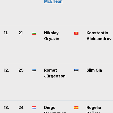
McErlean
11.
21
Nikolay
Konstantin
Gryazin
Aleksandrov
12.
25
Romet
Siim Oja
Jürgenson
13.
24
Diego
Rogelio