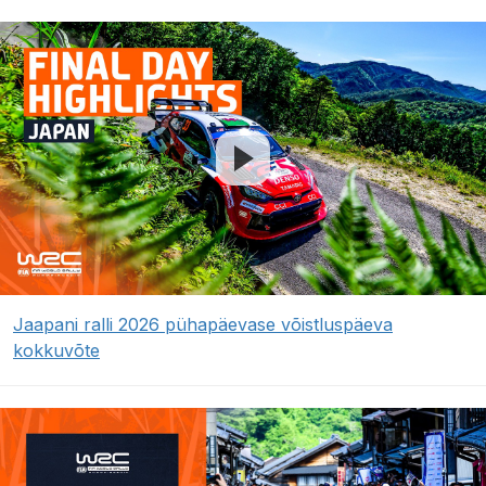
Jaapani ralli 2026 pühapäevase võistluspäeva
kokkuvõte