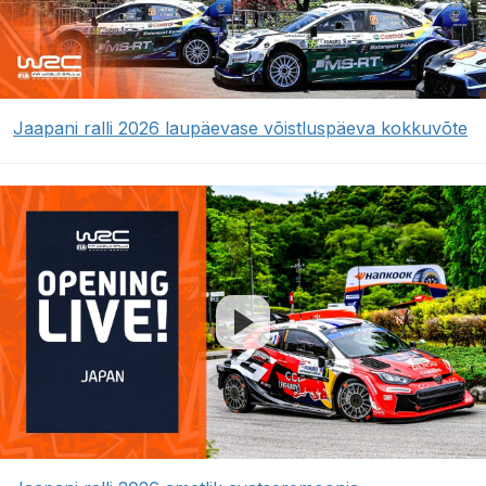
Jaapani ralli 2026 laupäevase võistluspäeva kokkuvõte