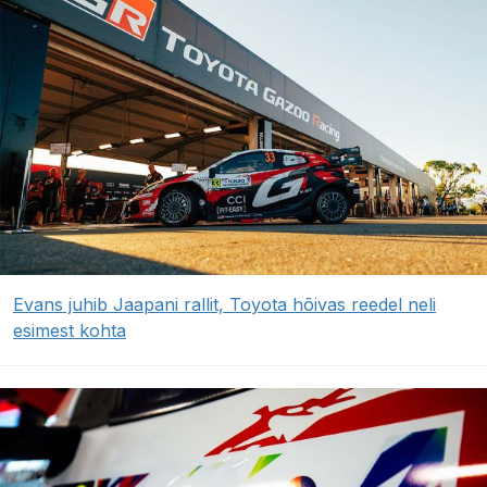
Evans juhib Jaapani rallit, Toyota hõivas reedel neli
esimest kohta