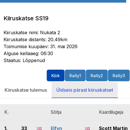
Kiiruskatse SS19
Kiiruskatse nimi: Nukata 2
Kiiruskatse distants: 20.49km
Toimumise kuupäev: 31. mai 2026
Alguse kellaaeg: 06:30
Staatus: Lõppenud
Kõik
Rally1
Rally2
Rally3
Kiiruskatse tulemus
Üldseis pärast kiiruskatset
K.
Sõitja
Kaardilugeja
1.
33
Elfyn
Scott Martin