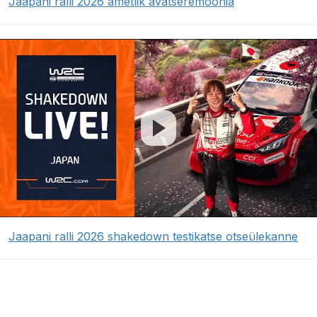
Jaapani ralli 2026 ametlik avatseremoonia
Jaapani ralli 2026 shakedown testikatse otseülekanne