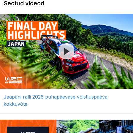
Seotud videod
Jaapani ralli 2026 pühapäevase võistluspäeva
kokkuvõte