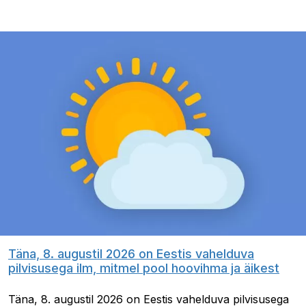
Täna, 8. augustil 2026 on Eestis vahelduva
pilvisusega ilm, mitmel pool hoovihma ja äikest
Täna, 8. augustil 2026 on Eestis vahelduva pilvisusega