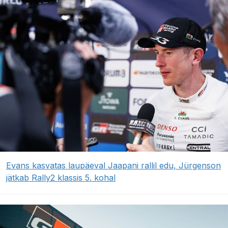
Evans kasvatas laupäeval Jaapani rallil edu, Jürgenson
jätkab Rally2 klassis 5. kohal