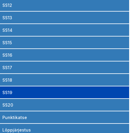
SS12
SS13
SS14
SS15
SS16
SS17
SS18
SS19
SS20
Punktikatse
Lõppjärjestus