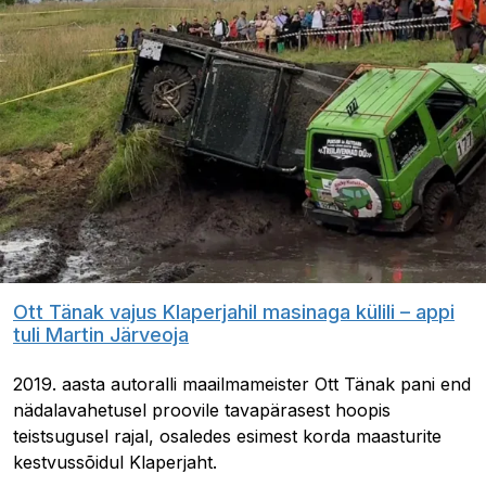
Ott Tänak vajus Klaperjahil masinaga külili – appi
tuli Martin Järveoja
2019. aasta autoralli maailmameister Ott Tänak pani end
nädalavahetusel proovile tavapärasest hoopis
teistsugusel rajal, osaledes esimest korda maasturite
kestvussõidul Klaperjaht.