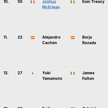
10.
55
Joshua
Eoin Treacy
McErlean
11.
22
Alejandro
Borja
Cachón
Rozada
12.
27
Yuki
James
Yamamoto
Fulton