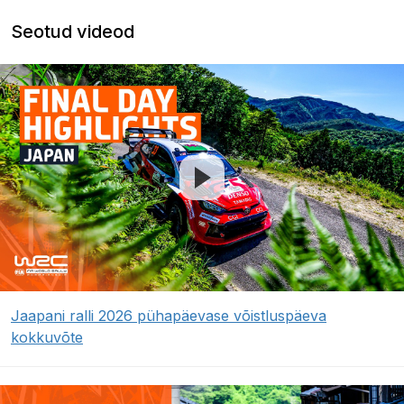
Seotud videod
Jaapani ralli 2026 pühapäevase võistluspäeva
kokkuvõte