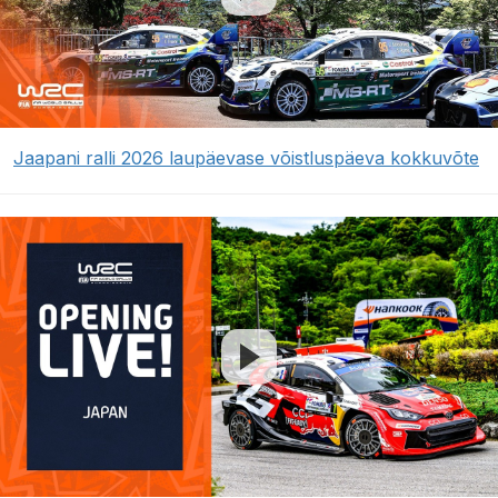
Jaapani ralli 2026 laupäevase võistluspäeva kokkuvõte