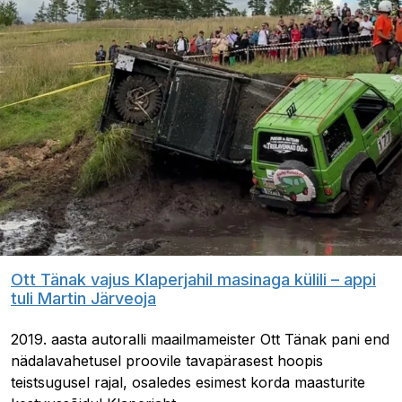
Ott Tänak vajus Klaperjahil masinaga külili – appi
tuli Martin Järveoja
2019. aasta autoralli maailmameister Ott Tänak pani end
nädalavahetusel proovile tavapärasest hoopis
teistsugusel rajal, osaledes esimest korda maasturite