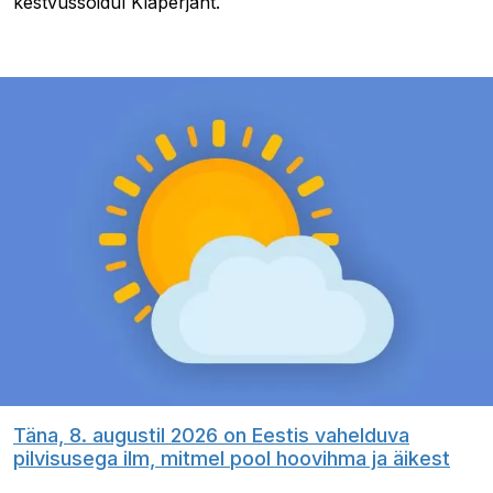
kestvussõidul Klaperjaht.
Täna, 8. augustil 2026 on Eestis vahelduva
pilvisusega ilm, mitmel pool hoovihma ja äikest