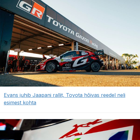
Evans juhib Jaapani rallit, Toyota hõivas reedel neli
esimest kohta