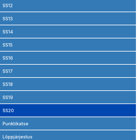
SS12
SS13
SS14
SS15
SS16
SS17
SS18
SS19
SS20
Punktikatse
Lõppjärjestus