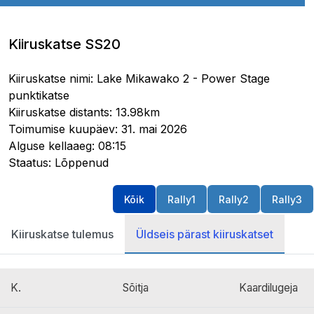
Kiiruskatse SS20
Kiiruskatse nimi: Lake Mikawako 2 - Power Stage
punktikatse
Kiiruskatse distants: 13.98km
Toimumise kuupäev: 31. mai 2026
Alguse kellaaeg: 08:15
Staatus: Lõppenud
Kõik
Rally1
Rally2
Rally3
Kiiruskatse tulemus
Üldseis pärast kiiruskatset
K.
Sõitja
Kaardilugeja