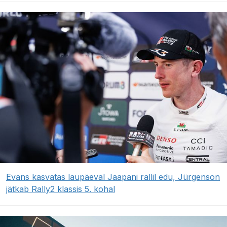
Evans kasvatas laupäeval Jaapani rallil edu, Jürgenson
jätkab Rally2 klassis 5. kohal