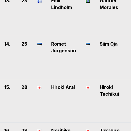
13.
23
Emil
Gabriel
Lindholm
Morales
14.
25
Romet
Siim Oja
Jürgenson
15.
28
Hiroki Arai
Hiroki
Tachikui
16.
29
Norihiko
Takahiro