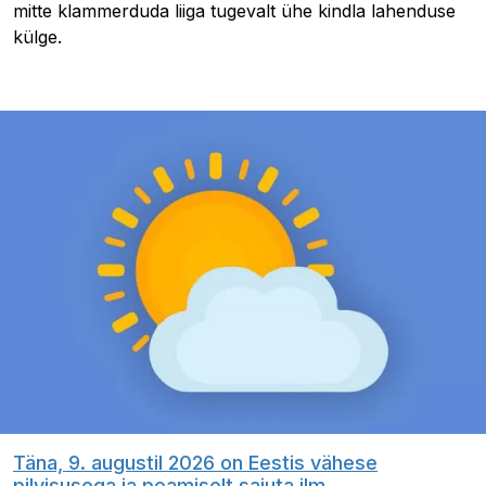
mitte klammerduda liiga tugevalt ühe kindla lahenduse
külge.
Täna, 9. augustil 2026 on Eestis vähese
pilvisusega ja peamiselt sajuta ilm