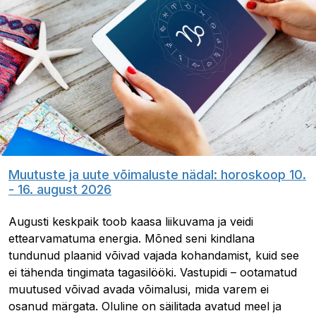
Muutuste ja uute võimaluste nädal: horoskoop 10.
- 16. august 2026
Augusti keskpaik toob kaasa liikuvama ja veidi
ettearvamatuma energia. Mõned seni kindlana
tundunud plaanid võivad vajada kohandamist, kuid see
ei tähenda tingimata tagasilööki. Vastupidi – ootamatud
muutused võivad avada võimalusi, mida varem ei
osanud märgata. Oluline on säilitada avatud meel ja