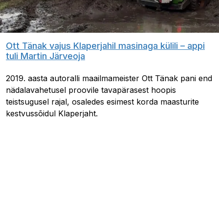
Ott Tänak vajus Klaperjahil masinaga külili – appi
tuli Martin Järveoja
2019. aasta autoralli maailmameister Ott Tänak pani end
nädalavahetusel proovile tavapärasest hoopis
teistsugusel rajal, osaledes esimest korda maasturite
kestvussõidul Klaperjaht.