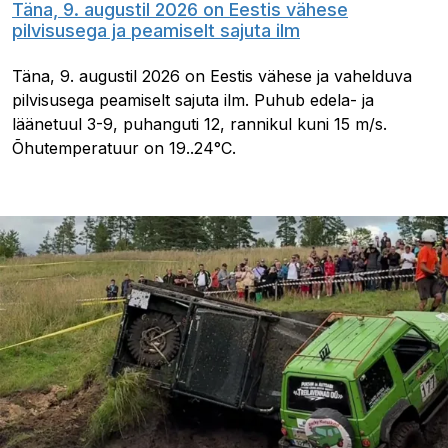
Täna, 9. augustil 2026 on Eestis vähese
pilvisusega ja peamiselt sajuta ilm
Täna, 9. augustil 2026 on Eestis vähese ja vahelduva
pilvisusega peamiselt sajuta ilm. Puhub edela- ja
läänetuul 3-9, puhanguti 12, rannikul kuni 15 m/s.
Õhutemperatuur on 19..24°C.