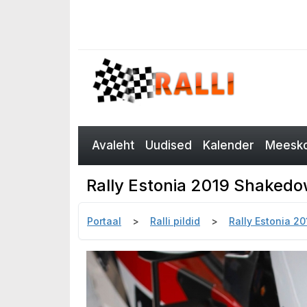
Avaleht
Uudised
Kalender
Meesko
Rally Estonia 2019 Shakedow
Portaal
Ralli pildid
Rally Estonia 