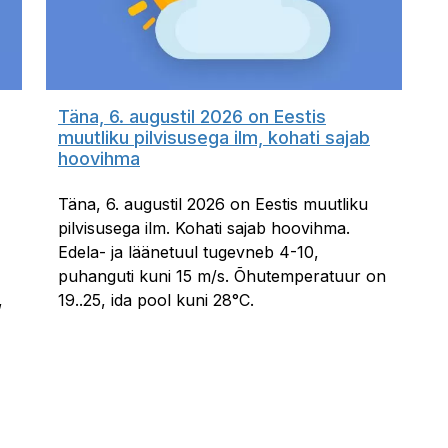
Täna, 6. augustil 2026 on Eestis
muutliku pilvisusega ilm, kohati sajab
hoovihma
Täna, 6. augustil 2026 on Eestis muutliku
pilvisusega ilm. Kohati sajab hoovihma.
Edela- ja läänetuul tugevneb 4-10,
puhanguti kuni 15 m/s. Õhutemperatuur on
,
19..25, ida pool kuni 28°C.