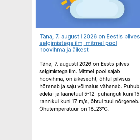
Täna, 7. augustil 2026 on Eestis pilves
selgimistega ilm, mitmel pool
hoovihma ja äikest
Täna, 7. augustil 2026 on Eestis pilves
selgimistega ilm. Mitmel pool sajab
hoovihma, on äikeseoht, õhtul pilvisus
hõreneb ja saju võimalus väheneb. Puhub
edela- ja läänetuul 5-12, puhanguti kuni 15
rannikul kuni 17 m/s, õhtul tuul nõrgeneb.
Õhutemperatuur on 18..23°C.