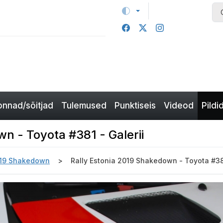
nnad/sõitjad
Tulemused
Punktiseis
Videod
Pildi
n - Toyota #381 - Galerii
2019 Shakedown
Rally Estonia 2019 Shakedown - Toyota #381