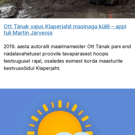
Ott Tänak vajus Klaperjahil masinaga külili – appi
tuli Martin Järveoja
2019. aasta autoralli maailmameister Ott Tänak pani end
nädalavahetusel proovile tavapärasest hoopis
teistsugusel rajal, osaledes esimest korda maasturite
kestvussõidul Klaperjaht.