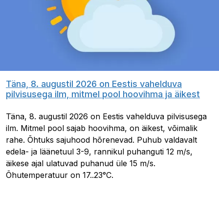
Täna, 8. augustil 2026 on Eestis vahelduva
pilvisusega ilm, mitmel pool hoovihma ja äikest
Täna, 8. augustil 2026 on Eestis vahelduva pilvisusega
ilm. Mitmel pool sajab hoovihma, on äikest, võimalik
rahe. Õhtuks sajuhood hõrenevad. Puhub valdavalt
edela- ja läänetuul 3-9, rannikul puhanguti 12 m/s,
äikese ajal ulatuvad puhanud üle 15 m/s.
Õhutemperatuur on 17..23°C.