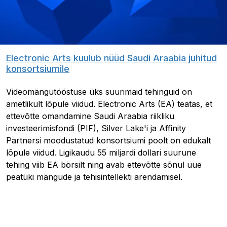
Electronic Arts kuulub nüüd Saudi Araabia juhitud
konsortsiumile
Videomängutööstuse üks suurimaid tehinguid on
ametlikult lõpule viidud. Electronic Arts (EA) teatas, et
ettevõtte omandamine Saudi Araabia riikliku
investeerimisfondi (PIF), Silver Lake'i ja Affinity
Partnersi moodustatud konsortsiumi poolt on edukalt
lõpule viidud. Ligikaudu 55 miljardi dollari suurune
tehing viib EA börsilt ning avab ettevõtte sõnul uue
peatüki mängude ja tehisintellekti arendamisel.