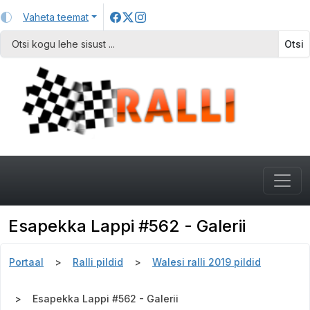
Vaheta teemat
Otsi
Esapekka Lappi #562 - Galerii
Portaal
Ralli pildid
Walesi ralli 2019 pildid
Esapekka Lappi #562 - Galerii