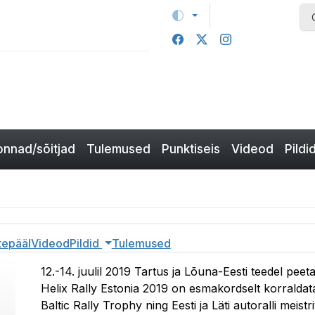
nnad/sõitjad
Tulemused
Punktiseis
Videod
Pildi
tepääl
Videod
Pildid
Tulemused
12.-14. juulil 2019 Tartus ja Lõuna-Eesti teedel pe
Helix Rally Estonia 2019 on esmakordselt korraldat
Baltic Rally Trophy ning Eesti ja Läti autoralli meistr