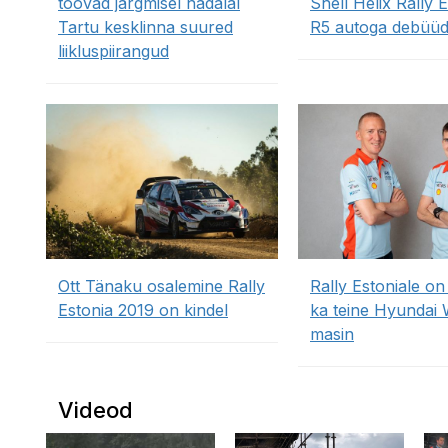
toovad järgmisel nädalal
Shell Helix Rally E
Tartu kesklinna suured
R5 autoga debüüd
liikluspiirangud
Ott Tänaku osalemine Rally
Rally Estoniale on
Estonia 2019 on kindel
ka teine Hyundai
masin
Videod