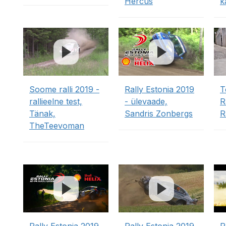
Hercus
k
Soome ralli 2019 -
Rally Estonia 2019
T
rallieelne test,
- ülevaade,
R
Tänak,
Sandris Zonbergs
R
TheTeevoman