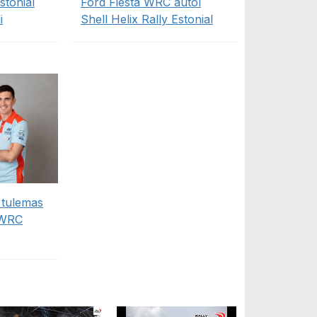
stonial
Ford Fiesta WRC autol
i
Shell Helix Rally Estonial
 tulemas
 WRC