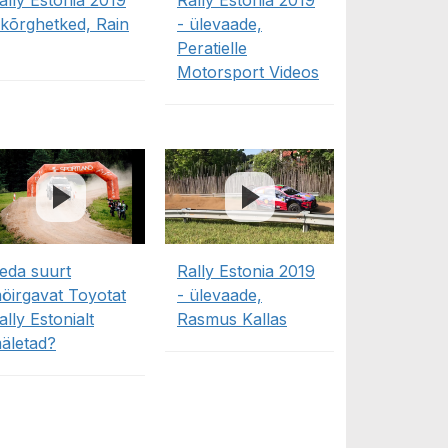
ally Estonia 2019
Rally Estonia 2019
 kõrghetked, Rain
- ülevaade,
Peratielle
Motorsport Videos
eda suurt
Rally Estonia 2019
öirgavat Toyotat
- ülevaade,
ally Estonialt
Rasmus Kallas
äletad?