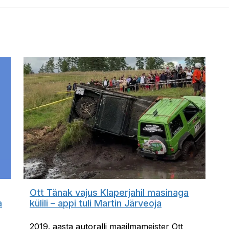
Ott Tänak vajus Klaperjahil masinaga
a
külili – appi tuli Martin Järveoja
2019. aasta autoralli maailmameister Ott