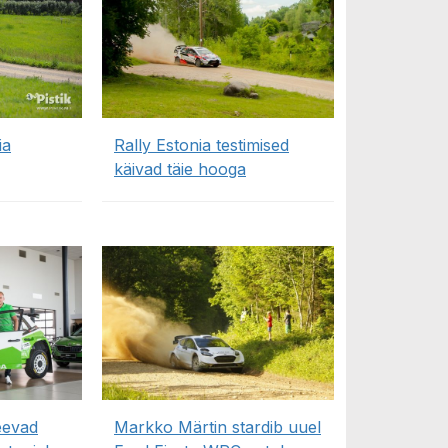
ia
Rally Estonia testimised
käivad täie hooga
eevad
Markko Märtin stardib uuel