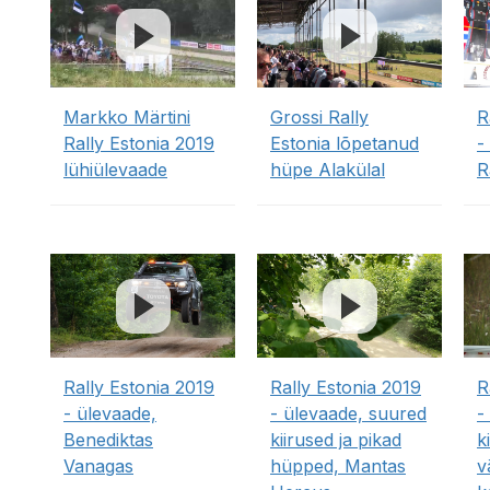
Markko Märtini
Grossi Rally
R
Rally Estonia 2019
Estonia lõpetanud
-
lühiülevaade
hüpe Alakülal
R
Rally Estonia 2019
Rally Estonia 2019
R
- ülevaade,
- ülevaade, suured
-
Benediktas
kiirused ja pikad
k
Vanagas
hüpped, Mantas
v