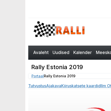
Avaleht
Uudised
Kalender
Meesko
Rally Estonia 2019
Portaal
Rally Estonia 2019
Tutvustus
Ajakava
Kiiruskatsete kaardid
Ilm O