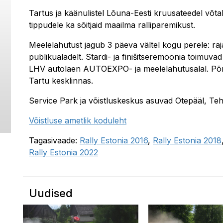
Tartus ja käänulistel Lõuna-Eesti kruusateedel võtab
tippudele ka sõitjaid maailma ralliparemikust.
Meelelahutust jagub 3 päeva vältel kogu perele: raja
publikualadelt. Stardi- ja finišitseremoonia toimuv
LHV autolaen AUTOEXPO- ja meelelahutusalal. Põne
Tartu kesklinnas.
Service Park ja võistluskeskus asuvad Otepääl, Te
Võistluse ametlik koduleht
Tagasivaade:
Rally Estonia 2016
,
Rally Estonia 2018
Rally Estonia 2022
Uudised