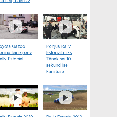
atused, baertv2
oyota Gazoo
Põhjus Rally
acing teine päev
Estonial miks
ally Estonial
Tänak sai 10
sekundilise
karistuse