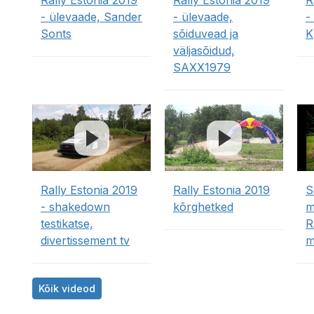
Rally Estonia 2019
Rally Estonia 2019
R
- ülevaade, Sander
- ülevaade,
-
Sonts
sõiduvead ja
K
väljasõidud,
SAXX1979
Rally Estonia 2019
Rally Estonia 2019
S
- shakedown
kõrghetked
m
testikatse,
R
divertissement tv
m
Kõik videod