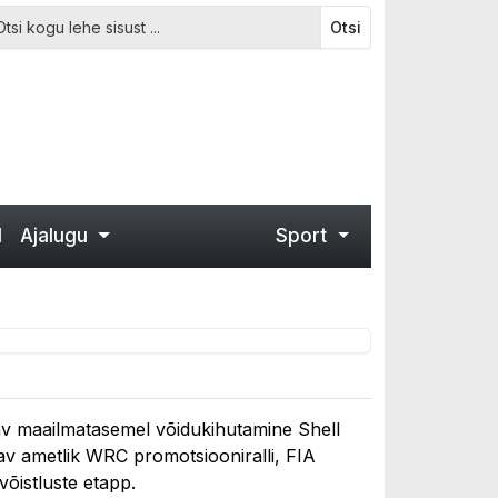
Otsi
d
Ajalugu
Sport
etav maailmatasemel võidukihutamine Shell
av ametlik WRC promotsiooniralli, FIA
ivõistluste etapp.