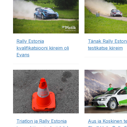
Rally Estonia
Tänak Rally Eston
kvalifikatsiooni kiireim oli
testikatse kiireim
Evans
Triatlon ja Rally Estonia
Aus ja Koskinen t