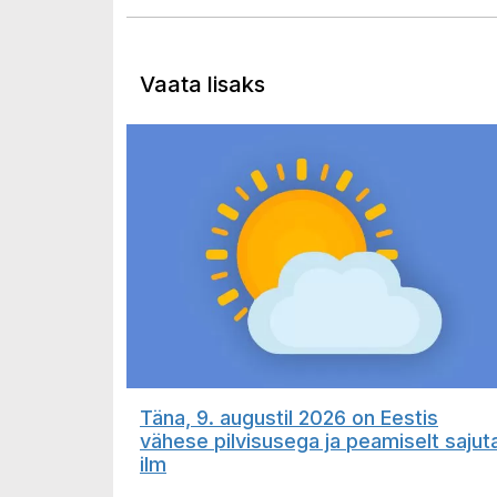
Vaata lisaks
Täna, 9. augustil 2026 on Eestis
vähese pilvisusega ja peamiselt sajut
ilm