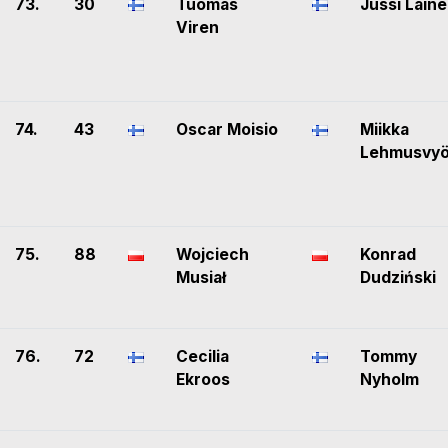
73.
30
Tuomas
Jussi Laine
Viren
74.
43
Oscar Moisio
Miikka
Lehmusvyö
75.
88
Wojciech
Konrad
Musiał
Dudziński
76.
72
Cecilia
Tommy
Ekroos
Nyholm