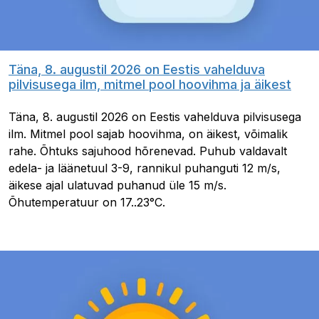
Täna, 8. augustil 2026 on Eestis vahelduva
pilvisusega ilm, mitmel pool hoovihma ja äikest
Täna, 8. augustil 2026 on Eestis vahelduva pilvisusega
ilm. Mitmel pool sajab hoovihma, on äikest, võimalik
rahe. Õhtuks sajuhood hõrenevad. Puhub valdavalt
edela- ja läänetuul 3-9, rannikul puhanguti 12 m/s,
äikese ajal ulatuvad puhanud üle 15 m/s.
Õhutemperatuur on 17..23°C.