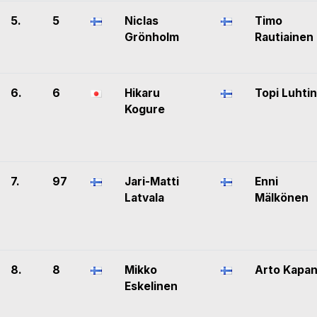
5.
5
Niclas
Timo
Grönholm
Rautiainen
6.
6
Hikaru
Topi Luhti
Kogure
7.
97
Jari-Matti
Enni
Latvala
Mälkönen
8.
8
Mikko
Arto Kapa
Eskelinen