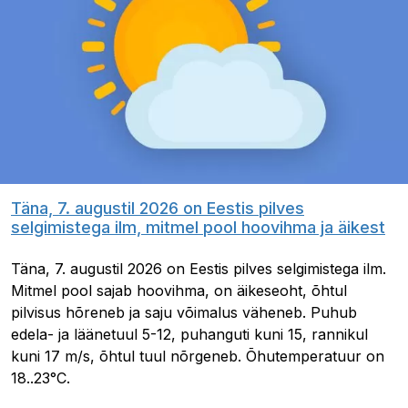
Täna, 7. augustil 2026 on Eestis pilves
selgimistega ilm, mitmel pool hoovihma ja äikest
Täna, 7. augustil 2026 on Eestis pilves selgimistega ilm.
Mitmel pool sajab hoovihma, on äikeseoht, õhtul
pilvisus hõreneb ja saju võimalus väheneb. Puhub
edela- ja läänetuul 5-12, puhanguti kuni 15, rannikul
kuni 17 m/s, õhtul tuul nõrgeneb. Õhutemperatuur on
18..23°C.