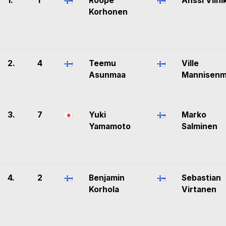
1.
1
Roope
Anssi Viini
Korhonen
2.
4
Teemu
Ville
Asunmaa
Mannisenm
3.
7
Yuki
Marko
Yamamoto
Salminen
4.
2
Benjamin
Sebastian
Korhola
Virtanen