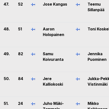
47.
52
Jose Kangas
Teemu
Sillanpää
48.
51
Aaron
Toni Koske
Holopainen
49.
82
Samu
Jennika
Koivuranta
Puominen
50.
84
Jere
Jukka-Pek
Kalliokoski
Vistinmäki
51.
24
Juho Mäki-
Mikko