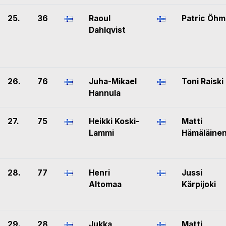
25.
36
Raoul
Patric Öh
Dahlqvist
26.
76
Juha-Mikael
Toni Raiski
Hannula
27.
75
Heikki Koski-
Matti
Lammi
Hämäläine
28.
77
Henri
Jussi
Altomaa
Kärpijoki
29.
28
Jukka
Matti