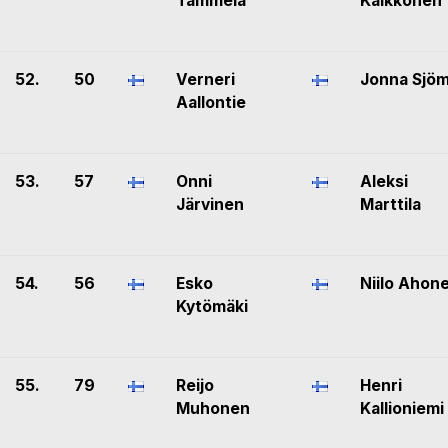
Tammela
Kaikkonen
52.
50
Verneri
Jonna Sjö
Aallontie
53.
57
Onni
Aleksi
Järvinen
Marttila
54.
56
Esko
Niilo Ahon
Kytömäki
55.
79
Reijo
Henri
Muhonen
Kallioniemi