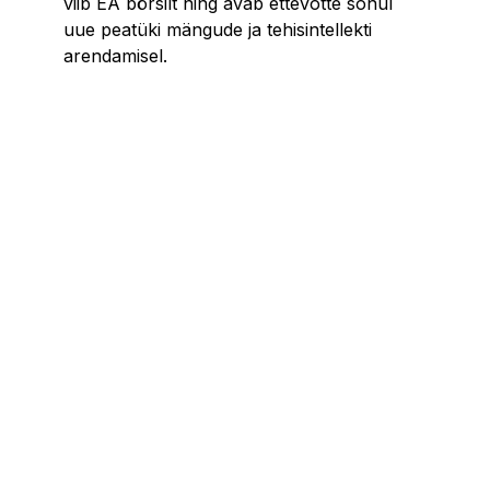
viib EA börsilt ning avab ettevõtte sõnul
uue peatüki mängude ja tehisintellekti
arendamisel.