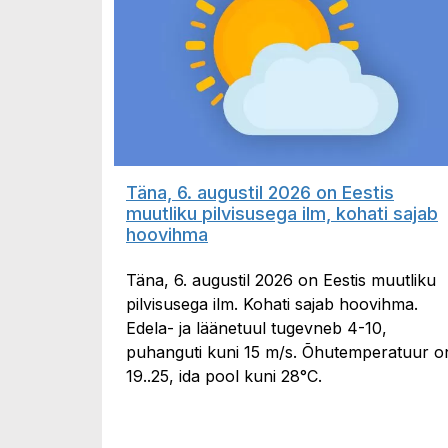
Täna, 6. augustil 2026 on Eestis
muutliku pilvisusega ilm, kohati sajab
hoovihma
Täna, 6. augustil 2026 on Eestis muutliku
pilvisusega ilm. Kohati sajab hoovihma.
Edela- ja läänetuul tugevneb 4-10,
puhanguti kuni 15 m/s. Õhutemperatuur o
19..25, ida pool kuni 28°C.