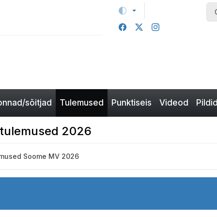
nnad/sõitjad
Tulemused
Punktiseis
Videod
Pildi
e tulemused 2026
emused Soome MV 2026