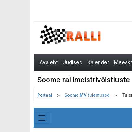
Avaleht
Uudised
Kalender
Meesko
Soome rallimeistrivõistlust
Portaal
Soome MV tulemused
Tul