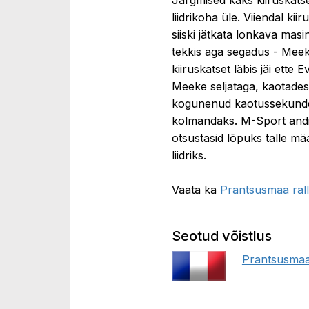
liidrikoha üle. Viiendal ki
siiski jätkata lonkava mas
tekkis aga segadus - Meek
kiiruskatset läbis jäi ette 
Meeke seljataga, kaotades k
kogunenud kaotussekundei
kolmandaks. M-Sport andis
otsustasid lõpuks talle mä
liidriks.
Vaata ka
Prantsusmaa ralli
Seotud võistlus
Prantsusmaa 