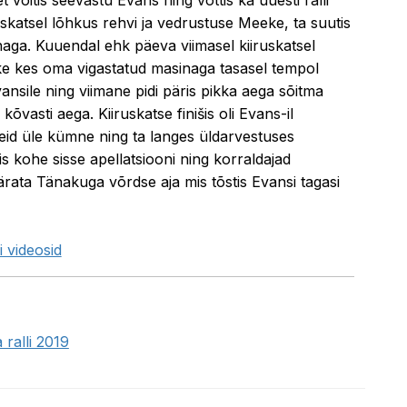
iruskatsel lõhkus rehvi ja vedrustuse Meeke, ta suutis
inaga. Kuuendal ehk päeva viimasel kiiruskatsel
e kes oma vigastatud masinaga tasasel tempol
Evansile ning viimane pidi päris pikka aega sõitma
õvasti aega. Kiiruskatse finišis oli Evans-il
d üle kümne ning ta langes üldarvestuses
 kohe sisse apellatsiooni ning korraldajad
ärata Tänakuga võrdse aja mis tõstis Evansi tagasi
 videosid
ralli 2019