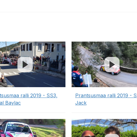
tsusmaa ralli 2019 - SS3,
Prantsusmaa ralli 2019 - S
al Baylac
Jack