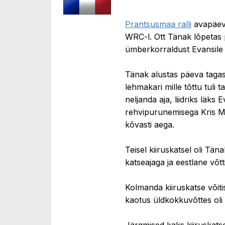
Prantsusmaa ralli
avapäeva
WRC-l. Ott Tänak lõpetas 
ümberkorraldust Evansile
Tänak alustas päeva tagasi
lehmakari mille tõttu tuli t
neljanda aja, liidriks läks
rehvipurunemisega Kris Me
kõvasti aega.
Teisel kiiruskatsel oli Tä
katseajaga ja eestlane võttis
Kolmanda kiiruskatse võiti
kaotus üldkokkuvõttes oli 
Järgmised kaks kiiruskatset