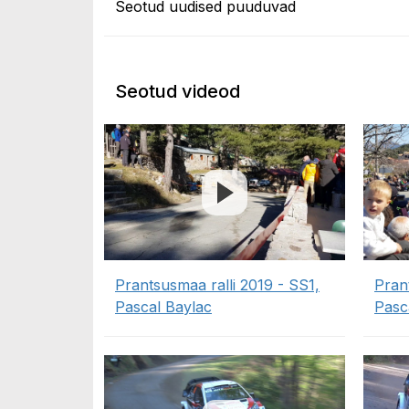
Seotud uudised puuduvad
Seotud videod
Prantsusmaa ralli 2019 - SS1,
Pran
Pascal Baylac
Pasc