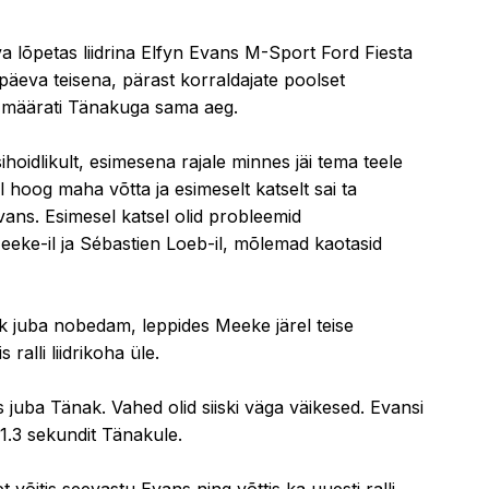
30.03.2019 09:30
 lõpetas liidrina Elfyn Evans M-Sport Ford Fiesta
päeva teisena, pärast korraldajate poolset
 määrati Tänakuga sama aeg.
hoidlikult, esimesena rajale minnes jäi tema teele
al hoog maha võtta ja esimeselt katselt sai ta
 Evans. Esimesel katsel olid probleemid
eke-il ja Sébastien Loeb-il, mõlemad kaotasid
nak juba nobedam, leppides Meeke järel teise
 ralli liidrikoha üle.
s juba Tänak. Vahed olid siiski väga väikesed. Evansi
1.3 sekundit Tänakule.
 võitis seevastu Evans ning võttis ka uuesti ralli