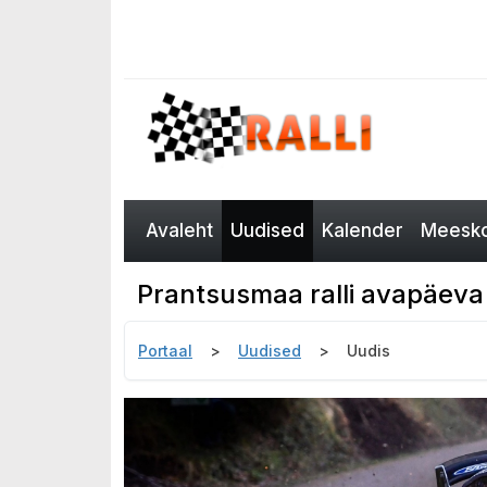
Avaleht
Uudised
Kalender
Meesko
Prantsusmaa ralli avapäeva 
Portaal
Uudised
Uudis