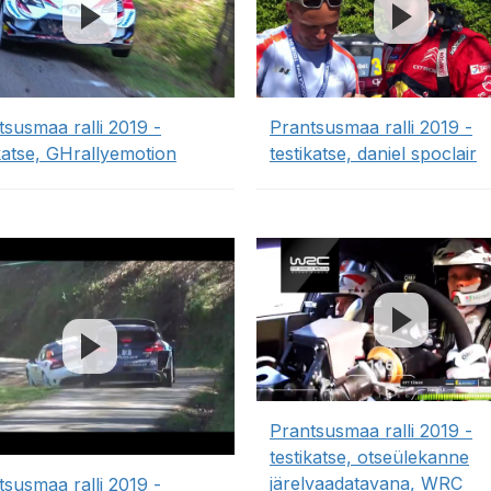
tsusmaa ralli 2019 -
Prantsusmaa ralli 2019 -
ikatse, GHrallyemotion
testikatse, daniel spoclair
Prantsusmaa ralli 2019 -
testikatse, otseülekanne
järelvaadatavana, WRC
tsusmaa ralli 2019 -