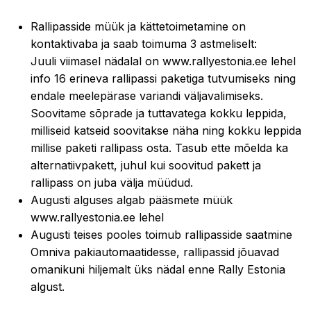
Rallipasside müük ja kättetoimetamine on
kontaktivaba ja saab toimuma 3 astmeliselt:
Juuli viimasel nädalal on www.rallyestonia.ee lehel
info 16 erineva rallipassi paketiga tutvumiseks ning
endale meelepärase variandi väljavalimiseks.
Soovitame sõprade ja tuttavatega kokku leppida,
milliseid katseid soovitakse näha ning kokku leppida
millise paketi rallipass osta. Tasub ette mõelda ka
alternatiivpakett, juhul kui soovitud pakett ja
rallipass on juba välja müüdud.
Augusti alguses algab pääsmete müük
www.rallyestonia.ee lehel
Augusti teises pooles toimub rallipasside saatmine
Omniva pakiautomaatidesse, rallipassid jõuavad
omanikuni hiljemalt üks nädal enne Rally Estonia
algust.