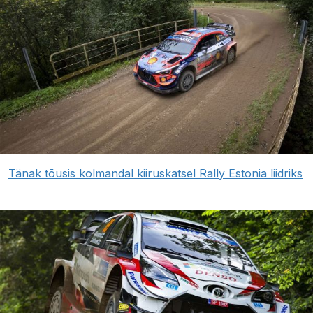
Tänak tõusis kolmandal kiiruskatsel Rally Estonia liidriks