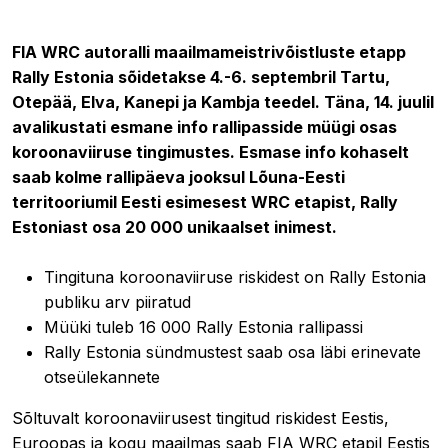
15.07.2020 07:20
FIA WRC autoralli maailmameistrivõistluste etapp
Rally Estonia sõidetakse 4.-6. septembril Tartu,
Otepää, Elva, Kanepi ja Kambja teedel. Täna, 14. juulil
avalikustati esmane info rallipasside müügi osas
koroonaviiruse tingimustes. Esmase info kohaselt
saab kolme rallipäeva jooksul Lõuna-Eesti
territooriumil Eesti esimesest WRC etapist, Rally
Estoniast osa 20 000 unikaalset inimest.
Tingituna koroonaviiruse riskidest on Rally Estonia
publiku arv piiratud
Müüki tuleb 16 000 Rally Estonia rallipassi
Rally Estonia sündmustest saab osa läbi erinevate
otseülekannete
Sõltuvalt koroonaviirusest tingitud riskidest Eestis,
Euroopas ja kogu maailmas saab FIA WRC etapil Eestis