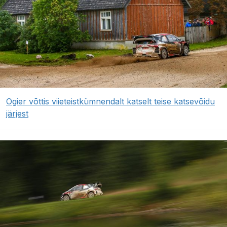
Ogier võttis viieteistkümnendalt katselt teise katsevõidu
järjest