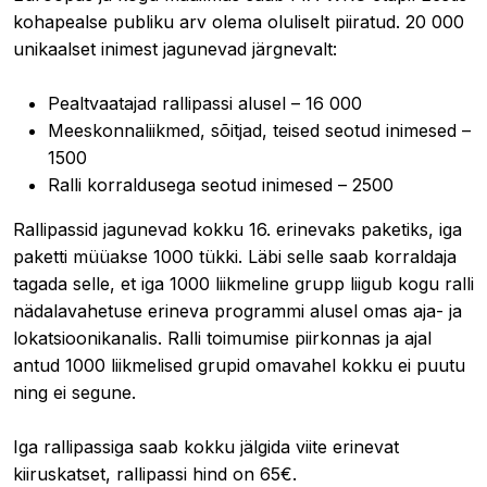
kohapealse publiku arv olema oluliselt piiratud. 20 000
unikaalset inimest jagunevad järgnevalt:
Pealtvaatajad rallipassi alusel – 16 000
Meeskonnaliikmed, sõitjad, teised seotud inimesed –
1500
Ralli korraldusega seotud inimesed – 2500
Rallipassid jagunevad kokku 16. erinevaks paketiks, iga
paketti müüakse 1000 tükki. Läbi selle saab korraldaja
tagada selle, et iga 1000 liikmeline grupp liigub kogu ralli
nädalavahetuse erineva programmi alusel omas aja- ja
lokatsioonikanalis. Ralli toimumise piirkonnas ja ajal
antud 1000 liikmelised grupid omavahel kokku ei puutu
ning ei segune.
Iga rallipassiga saab kokku jälgida viite erinevat
kiiruskatset, rallipassi hind on 65€.