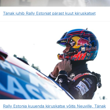
Tänak juhib Rally Estoniat pärast kuut kiiruskatset
Rally Estonia kuuenda kiiruskatse võitis Neuville, Tänak