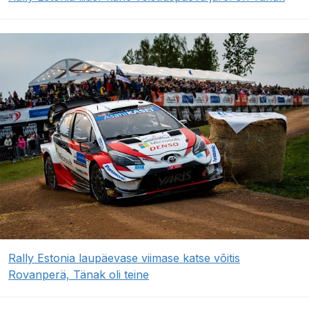
Rally Estonia laupäevase viimase katse võitis
Rovanperä, Tänak oli teine