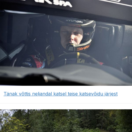
Tänak võttis neljandal katsel teise katsevõidu järjest