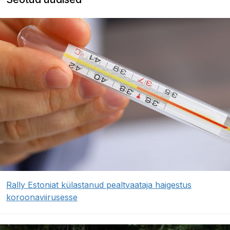
Rally Estoniat külastanud pealtvaataja haigestus
koroonaviirusesse