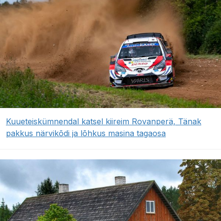
Kuueteiskümnendal katsel kiireim Rovanperä, Tänak
pakkus närvikõdi ja lõhkus masina tagaosa