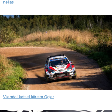
neljas
Viiendal katsel kiireim Ogier