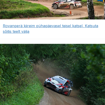
Rovanperä kiireim pühapäevasel teisel katsel, Katsuta
sõitis teelt välja