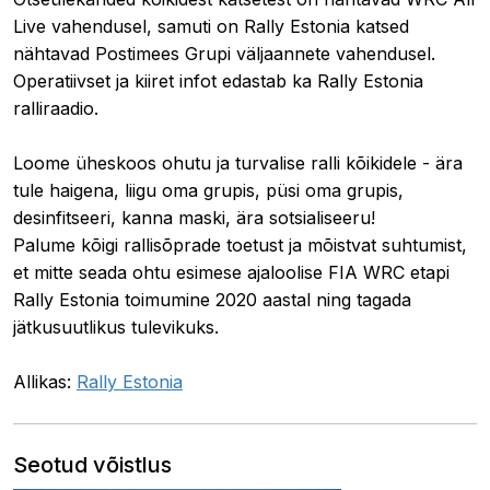
Live vahendusel, samuti on Rally Estonia katsed
nähtavad Postimees Grupi väljaannete vahendusel.
Operatiivset ja kiiret infot edastab ka Rally Estonia
ralliraadio.
Loome üheskoos ohutu ja turvalise ralli kõikidele - ära
tule haigena, liigu oma grupis, püsi oma grupis,
desinfitseeri, kanna maski, ära sotsialiseeru!
Palume kõigi rallisõprade toetust ja mõistvat suhtumist,
et mitte seada ohtu esimese ajaloolise FIA WRC etapi
Rally Estonia toimumine 2020 aastal ning tagada
jätkusuutlikus tulevikuks.
Allikas:
Rally Estonia
Seotud võistlus