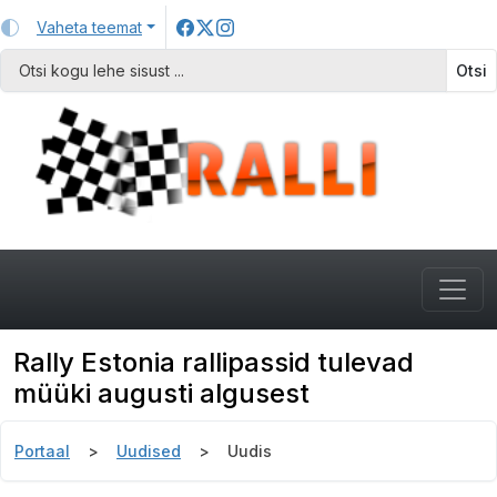
Vaheta teemat
Otsi
Rally Estonia rallipassid tulevad
müüki augusti algusest
Portaal
Uudised
Uudis