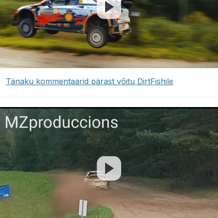
Tänaku kommentaarid pärast võitu DirtFishile