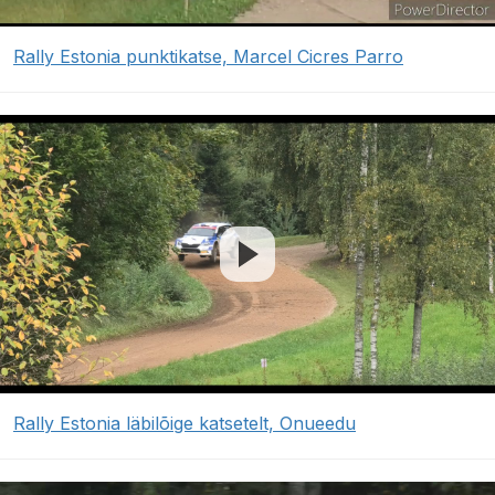
Rally Estonia punktikatse, Marcel Cicres Parro
Rally Estonia läbilõige katsetelt, Onueedu