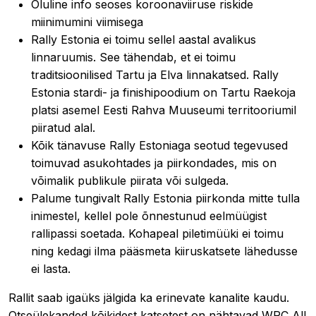
Oluline info seoses koroonaviiruse riskide
miinimumini viimisega
Rally Estonia ei toimu sellel aastal avalikus
linnaruumis. See tähendab, et ei toimu
traditsioonilised Tartu ja Elva linnakatsed. Rally
Estonia stardi- ja finishipoodium on Tartu Raekoja
platsi asemel Eesti Rahva Muuseumi territooriumil
piiratud alal.
Kõik tänavuse Rally Estoniaga seotud tegevused
toimuvad asukohtades ja piirkondades, mis on
võimalik publikule piirata või sulgeda.
Palume tungivalt Rally Estonia piirkonda mitte tulla
inimestel, kellel pole õnnestunud eelmüügist
rallipassi soetada. Kohapeal piletimüüki ei toimu
ning kedagi ilma pääsmeta kiiruskatsete lähedusse
ei lasta.
Rallit saab igaüks jälgida ka erinevate kanalite kaudu.
Otseülekanded kõikidest katsetest on nähtavad WRC All