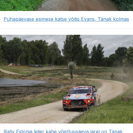
Pühapäevase esimese katse võitis Evans, Tänak kolmas
Rally Estonia liider kahe võistluspäeva järel on Tänak