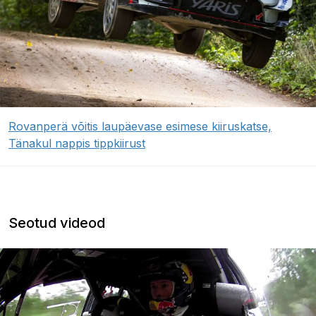
Rovanperä võitis laupäevase esimese kiiruskatse,
Tänakul nappis tippkiirust
Seotud videod