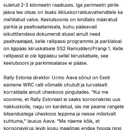
suletud 2-3 kilomeetri raadiuses. Iga perimeetri piirile
jääva tee otsas on lisaks liikluskorraldusvahenditele ka
mehitatud valve. Keelutsoonis on kindlaks määratud
parkla ja pealtvaatamisala, kuhu pääsevad
isikuttõendava dokumendi alusel ainult need
pealtvaatajad, kelle rallipassi programmis ja parklaloal
on ligipääs kiiruskatsele SS2 Ramudden/Prangi 1. Kelle
rallipassil ei ole ligipääsu sellel kiiruskatsele, see
keelutsooni ja parkimisalasse ei pääse.
Rally Estonia direktor Urmo Aava sõnul on Eesti
esimene WRC ralli võimalik ohutult ja turvaliselt
korraldada ainult üheskoos pingutades. “Kui me
soovime, et Rally Estoniast ei saaks koroonakriisi uus
nakkuskolle, nagu on kardetud, siis me peame rangete
kitsendustega üheskoos leppima ja neisse mõistvalt
suhtuma,” lausus Aava. “Me näeme kõik, et
koroonaviirus levib kogu maailmas endise hooga ning