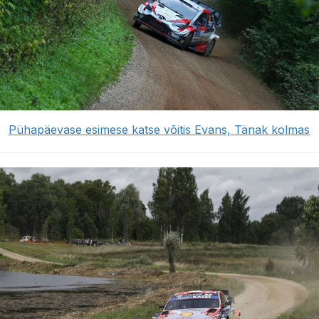
Pühapäevase esimese katse võitis Evans, Tänak kolmas