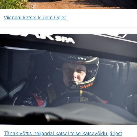
Viiendal katsel kiireim Ogier
Tänak võttis neljandal katsel teise katsevõidu järjest