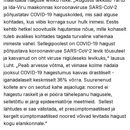
ja Ida-Viru maakonnas koroonaviiruse SARS-CoV-2
põhjustatav COVID-19 haiguskolded, mis said alguse
kohtades, kus viibis korraga suur hulk inimesi. Eestis
kehtib hetkel soovituslik hajutamise nõue, mille kohaselt
tuleb avalikes kohtades tagada turvaline vahemaa
inimeste vahel. Sellegipoolest on COVID-19 haigust
põhjustava koroonaviiruse SARS-CoV-2 levik tõusuteel
ja kasvanud on oht viiruse riigiüleseks levikuks,“ lausus
Luht. „Peab arvesse võtma, et viimase kolme nädala
jooksul COVID-19 haigestumus kasvas drastiliselt -
iganädalaselt keskmiselt 36% võrra. Suurenenud
kollete arv on seotud kahe asjaoluga: noored ei
haigestu raskelt ja ei pööra tähelepanu haigusele,
selletõttu ei järgi epideemiatõrje meetmeid. Sellest
lähtudes ei saa välistada, et presümptomaatilised ja
kergelt sümptomaatilised noored võivad levitada haigust
kogu elanikonnale.“