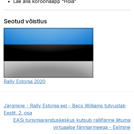
Lae alla koroonaäpp “Hoia”
Seotud võistlus
Rally Estonia 2020
Järgmine - Rally Estonia eel - Becs Williams tutvustab
Eestit, 2. osa
EASi turismiarenduskeskus kutsub rallifänne liituma
virtuaalse fänniarmeega - Eelmine