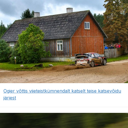
Ogier võttis viieteistkümnendalt katselt teise katsevõidu
järjest