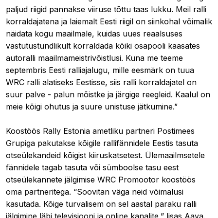
paljud riigid pannakse viiruse tõttu taas lukku. Meil ralli
korraldajatena ja laiemalt Eesti riigil on siinkohal võimalik
näidata kogu maailmale, kuidas uues reaalsuses
vastutustundlikult korraldada kõiki osapooli kaasates
autoralli maailmameistrivõistlusi. Kuna me teeme
septembris Eesti ralliajalugu, mille eesmärk on tuua
WRC ralli alatiseks Eestisse, siis ralli korraldajatel on
suur palve - palun mõistke ja järgige reegleid. Kaalul on
meie kõigi ohutus ja suure unistuse jätkumine.”
Koostöös Rally Estonia ametliku partneri Postimees
Grupiga pakutakse kõigile rallifännidele Eestis tasuta
otseülekandeid kõigist kiiruskatsetest. Ülemaailmsetele
fännidele tagab tasuta või sümboolse tasu eest
otseülekannete jälgimise WRC Promootor koostöös
oma partneritega. “Soovitan väga neid võimalusi
kasutada. Kõige turvalisem on sel aastal paraku ralli
jälgimine läbi televisiooni ja online kanalite,” lisas Aava.