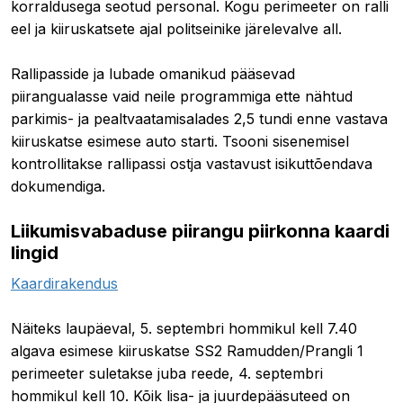
korraldusega seotud personal. Kogu perimeeter on ralli
eel ja kiiruskatsete ajal politseinike järelevalve all.
Rallipasside ja lubade omanikud pääsevad
piirangualasse vaid neile programmiga ette nähtud
parkimis- ja pealtvaatamisalades 2,5 tundi enne vastava
kiiruskatse esimese auto starti. Tsooni sisenemisel
kontrollitakse rallipassi ostja vastavust isikuttõendava
dokumendiga.
Liikumisvabaduse piirangu piirkonna kaardi
lingid
Kaardirakendus
Näiteks laupäeval, 5. septembri hommikul kell 7.40
algava esimese kiiruskatse SS2 Ramudden/Prangli 1
perimeeter suletakse juba reede, 4. septembri
hommikul kell 10. Kõik lisa- ja juurdepääsuteed on