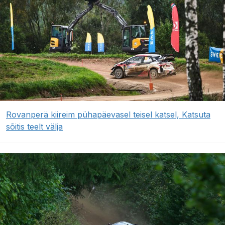
Rovanperä kiireim pühapäevasel teisel katsel, Katsuta
sõitis teelt välja