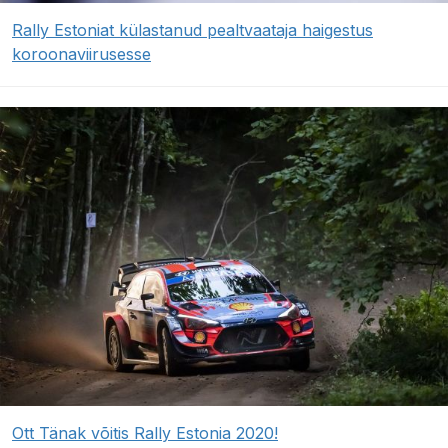
Rally Estoniat külastanud pealtvaataja haigestus
koroonaviirusesse
Ott Tänak võitis Rally Estonia 2020!