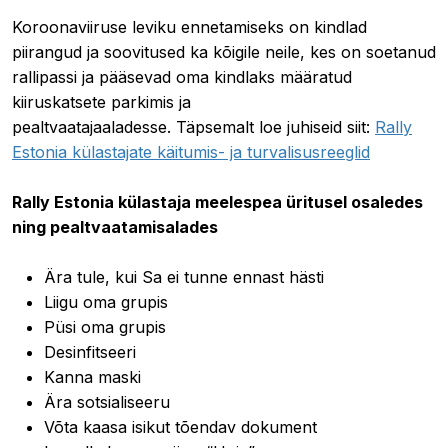
Koroonaviiruse leviku ennetamiseks on kindlad
piirangud ja soovitused ka kõigile neile, kes on soetanud
rallipassi ja pääsevad oma kindlaks määratud
kiiruskatsete parkimis ja
pealtvaatajaaladesse. Täpsemalt loe juhiseid siit:
Rally
Estonia külastajate käitumis- ja turvalisusreeglid
Rally Estonia külastaja meelespea üritusel osaledes
ning pealtvaatamisalades
Ära tule, kui Sa ei tunne ennast hästi
Liigu oma grupis
Püsi oma grupis
Desinfitseeri
Kanna maski
Ära sotsialiseeru
Võta kaasa isikut tõendav dokument