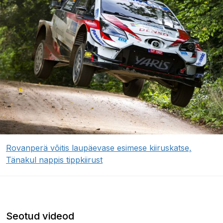
Rovanperä võitis laupäevase esimese kiiruskatse,
Tänakul nappis tippkiirust
Seotud videod