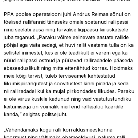
PPA poolse operatsiooni juhi Andrus Reimaa sõnul on
tõelised rallifännid tänaseks omale soetanud rallipassi
ning seeläbi ausa ning turvalise ligipääsu kiiruskatsele
juba taganud. „Paraku võime eelnevate aastate rallide
põhjal aga väita sedagi, et huvi rallit vaatama tulla on ka
sellistel inimestel, kes ei ole teadlikult ei varem ega ka
nüüd rallipassi ostnud ja püüavad ralliradadele pääseda
ebaseaduslikult ning mitte ettenähtud korras. Hoidmaks
meie kõigi tervist, tuleb terviseameti kehtestatud
liikumispiirangutest ja soovitustest kinni pidada ja seda
nii ralliradadel kui ka mujal piirkondades liikudes. Paraku
ei ole viirus kuskile kadunud ning vaid vastutustundliku
käitumisega on võimalik meil end ralliajaloo kaardile
kanda,“ selgitas politseijuht.
„Vähendamaks kogu ralli korraldusmeeskonna
koormust ning vältimaks ebameeldivusi, palume ralli