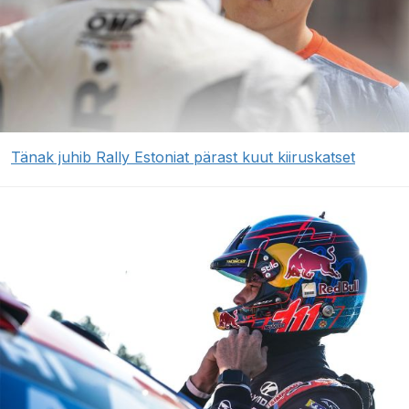
Tänak juhib Rally Estoniat pärast kuut kiiruskatset