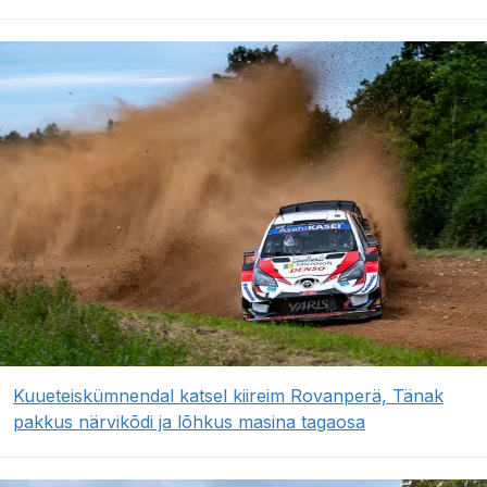
Kuueteiskümnendal katsel kiireim Rovanperä, Tänak
pakkus närvikõdi ja lõhkus masina tagaosa