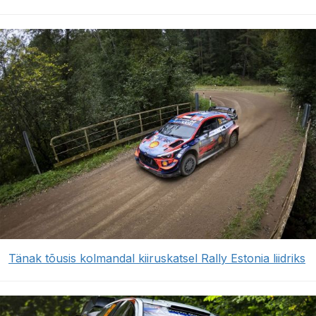
Tänak tõusis kolmandal kiiruskatsel Rally Estonia liidriks