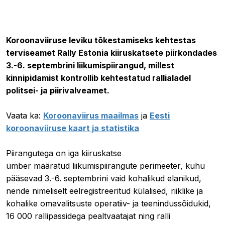
01.09.2020 08:51
Koroonaviiruse leviku tõkestamiseks kehtestas
terviseamet Rally Estonia kiiruskatsete piirkondades
3.-6. septembrini liikumispiirangud, millest
kinnipidamist kontrollib kehtestatud rallialadel
politsei- ja piirivalveamet.
Vaata ka:
Koroonaviirus maailmas
ja
Eesti
koroonaviiruse kaart ja statistika
Piirangutega on iga kiiruskatse
ümber määratud liikumispiirangute perimeeter, kuhu
pääsevad 3.-6. septembrini vaid kohalikud elanikud,
nende nimeliselt eelregistreeritud külalised, riiklike ja
kohalike omavalitsuste operatiiv- ja teenindussõidukid,
16 000 rallipassidega pealtvaatajat ning ralli