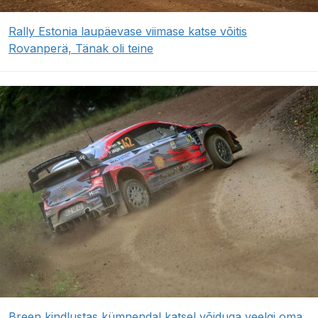
Rally Estonia laupäevase viimase katse võitis
Rovanperä, Tänak oli teine
Breen kindlustas kümnendal katsel võiduga veelgi oma