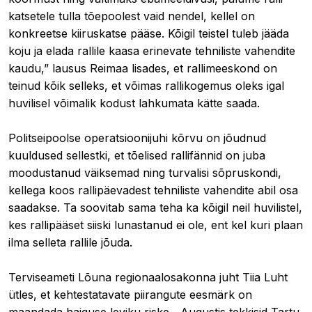
katsetele tulla tõepoolest vaid nendel, kellel on
konkreetse kiiruskatse pääse. Kõigil teistel tuleb jääda
koju ja elada rallile kaasa erinevate tehniliste vahendite
kaudu,” lausus Reimaa lisades, et rallimeeskond on
teinud kõik selleks, et võimas rallikogemus oleks igal
huvilisel võimalik kodust lahkumata kätte saada.
Politseipoolse operatsioonijuhi kõrvu on jõudnud
kuuldused sellestki, et tõelised rallifännid on juba
moodustanud väiksemad ning turvalisi sõpruskondi,
kellega koos rallipäevadest tehniliste vahendite abil osa
saadakse. Ta soovitab sama teha ka kõigil neil huvilistel,
kes rallipääset siiski lunastanud ei ole, ent kel kuri plaan
ilma selleta rallile jõuda.
Terviseameti Lõuna regionaalosakonna juht Tiia Luht
ütles, et kehtestatavate piirangute eesmärk on
maandada haiguse leviku riske. „Augustis tekkisid Tartu