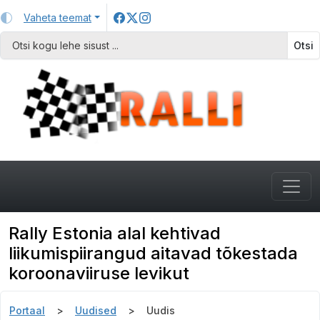
Vaheta teemat
Otsi
Rally Estonia alal kehtivad
liikumispiirangud aitavad tõkestada
koroonaviiruse levikut
Portaal
Uudised
Uudis