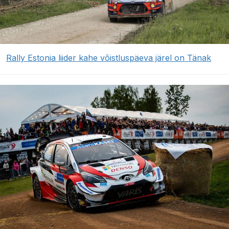
Rally Estonia liider kahe võistluspäeva järel on Tänak