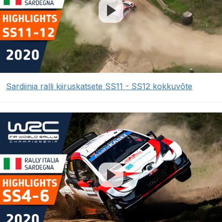
Sardiinia ralli kiiruskatsete SS11 - SS12 kokkuvõte