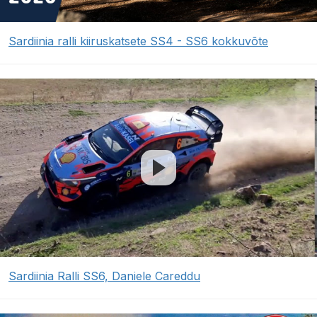
Sardiinia ralli kiiruskatsete SS4 - SS6 kokkuvõte
Sardiinia Ralli SS6, Daniele Careddu