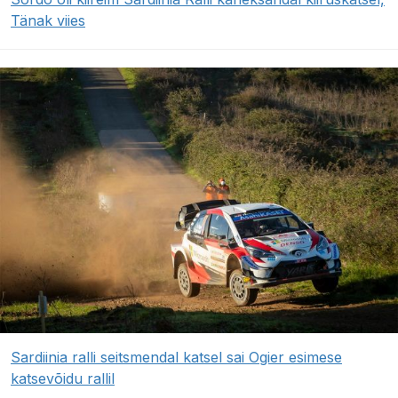
Tänak viies
Sardiinia ralli seitsmendal katsel sai Ogier esimese
katsevõidu rallil