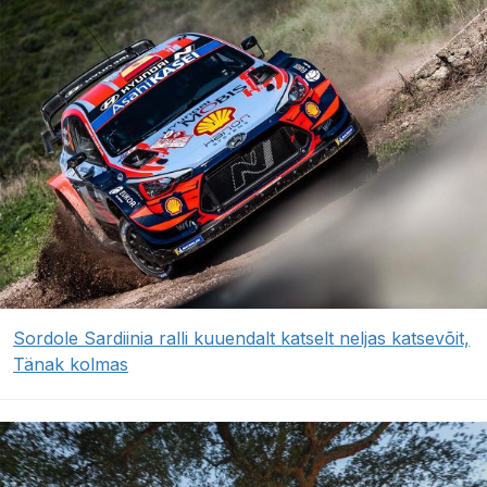
Sordole Sardiinia ralli kuuendalt katselt neljas katsevõit,
Tänak kolmas