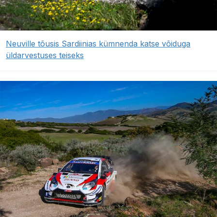
Neuville tõusis Sardiinias kümnenda katse võiduga
üldarvestuses teiseks