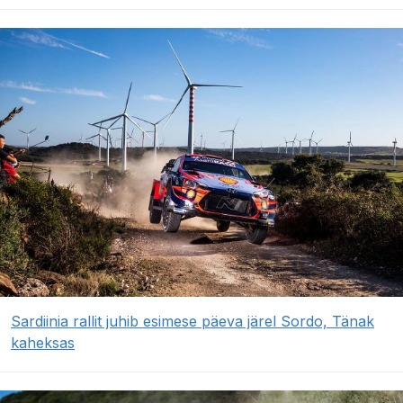
Sardiinia rallit juhib esimese päeva järel Sordo, Tänak
kaheksas