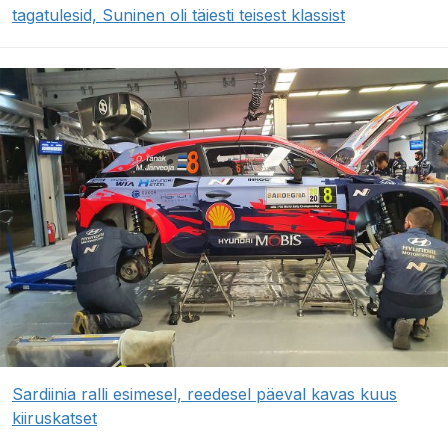
tagatulesid, Suninen oli täiesti teisest klassist
Sardiinia ralli esimesel, reedesel päeval kavas kuus
kiiruskatset