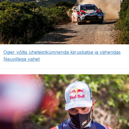
Ogier võitis üheteistkümnenda kiiruskatse ja vähendas
Neuvillega vahet