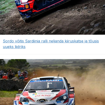
Sordo võitis Sardiinia ralli neljanda kiiruskatse ja tõusis
uueks liidriks