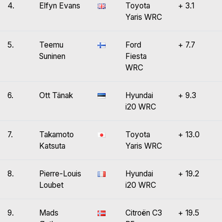
4.
Elfyn Evans
Toyota
+ 3.1
Yaris WRC
5.
Teemu
Ford
+ 7.7
Suninen
Fiesta
WRC
6.
Ott Tänak
Hyundai
+ 9.3
i20 WRC
7.
Takamoto
Toyota
+ 13.0
Katsuta
Yaris WRC
8.
Pierre-Louis
Hyundai
+ 19.2
Loubet
i20 WRC
9.
Mads
Citroën C3
+ 19.5