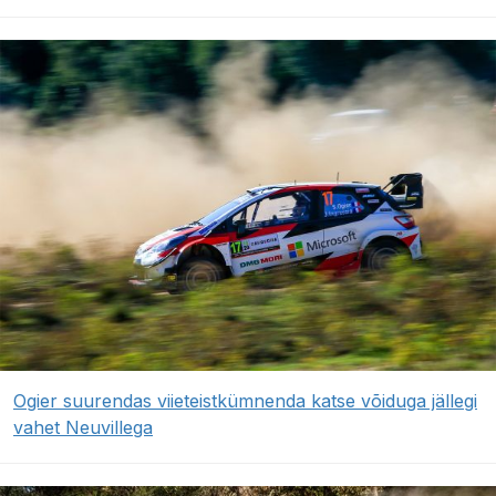
Ogier suurendas viieteistkümnenda katse võiduga jällegi
vahet Neuvillega