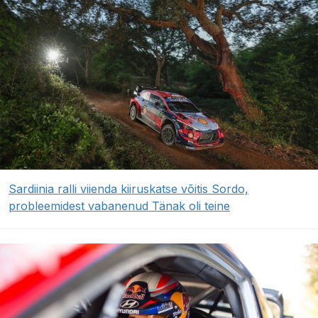
Sardiinia ralli viienda kiiruskatse võitis Sordo,
probleemidest vabanenud Tänak oli teine