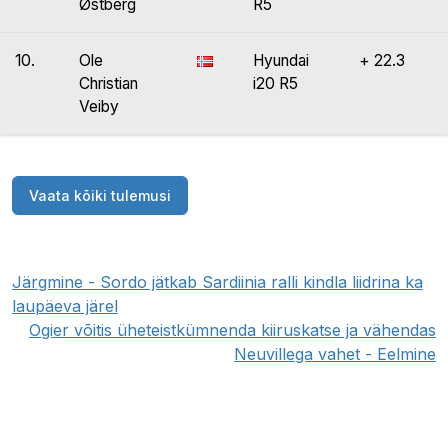
Østberg
R5
10.
Ole
Hyundai
+ 22.3
Christian
i20 R5
Veiby
Vaata kõiki tulemusi
Järgmine - Sordo jätkab Sardiinia ralli kindla liidrina ka
laupäeva järel
Ogier võitis üheteistkümnenda kiiruskatse ja vähendas
Neuvillega vahet - Eelmine