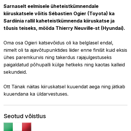
Sarnaselt eelmisele üheteistkümnendale
kiiruskatsele võitis Sébastien Ogier (Toyota) ka
Sardiinia rallil kaheteistkümnenda kiiruskatse ja
tõusis teiseks, mööda Thierry Neuville-st (Hyundai).
Oma osa
Ogieri katsevõidus oli ka belglasel endal,
nimelt oli ta ajavõtupunktides liider enne finišit kuid eksis
ühes paremkurvis ning takerdus rajajulgestuseks
paigaldatud põhupalli külge hetkeks ning kaotas kalleid
sekundeid.
Ott Tänak näitas kiiruskatsel kuuendat aega ning jätkab
kuuendana ka üldarvestuses.
Seotud võistlus