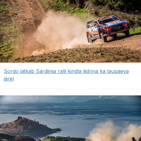
Sordo jätkab Sardiinia ralli kindla liidrina ka laupäeva
järel