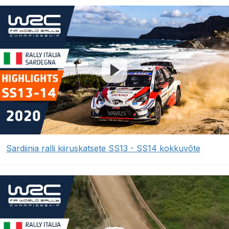
Sardiinia ralli kiiruskatsete SS13 - SS14 kokkuvõte