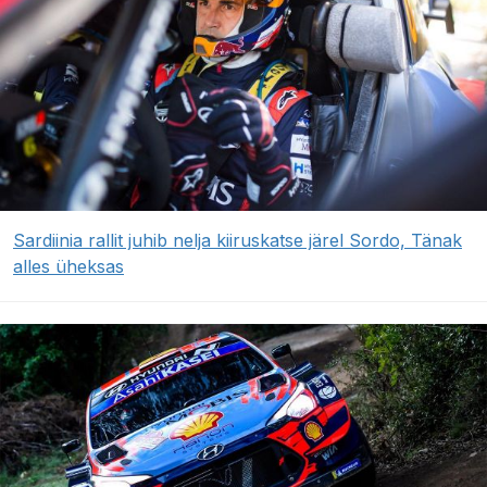
Sardiinia rallit juhib nelja kiiruskatse järel Sordo, Tänak
alles üheksas