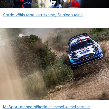
Sordo võitis teise kiiruskatse, Suninen teine
M-Sport mehed näitasid esimesel katsel teistele