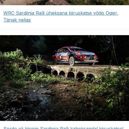
WRC Sardiinia Ralli üheksana kiiruskatse võitis Ogier,
Tänak neljas
Sordo oli kiireim Sardiinia Ralli kaheksandal kiiruskatsel,