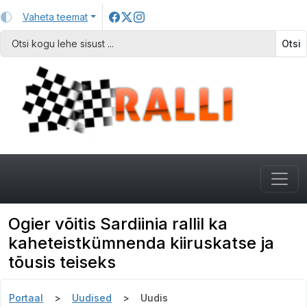
Vaheta teemat
Otsi
Ogier võitis Sardiinia rallil ka
kaheteistkümnenda kiiruskatse ja
tõusis teiseks
Portaal
Uudised
Uudis