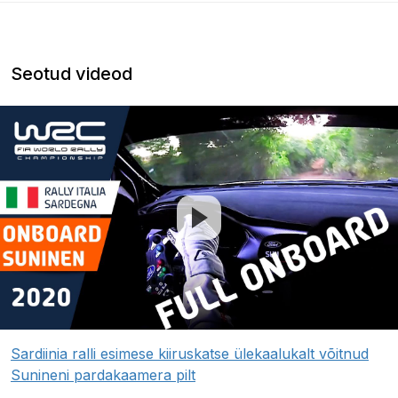
Seotud videod
Sardiinia ralli esimese kiiruskatse ülekaalukalt võitnud
Sunineni pardakaamera pilt