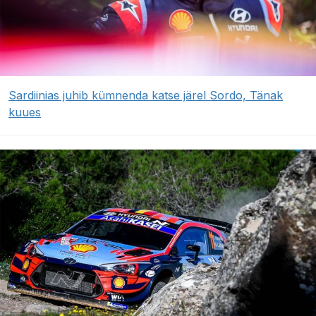
Sardiinias juhib kümnenda katse järel Sordo, Tänak
kuues