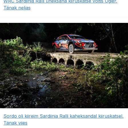
WRC Sardiinia Ralli üheksana kiiruskatse võitis Ogier,
Tänak neljas
Sordo oli kiireim Sardiinia Ralli kaheksandal kiiruskatsel,
Tänak viies