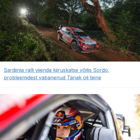
Sardiinia ralli viienda kiiruskatse võitis Sordo,
probleemidest vabanenud Tänak oli teine