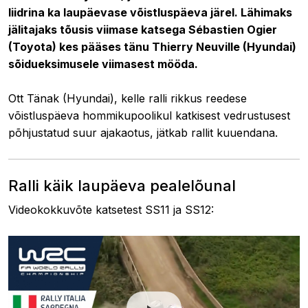
liidrina ka laupäevase võistluspäeva järel. Lähimaks
jälitajaks tõusis viimase katsega Sébastien Ogier
(Toyota) kes pääses tänu Thierry Neuville (Hyundai)
sõidueksimusele viimasest mööda.
Ott Tänak (Hyundai), kelle ralli rikkus reedese
võistluspäeva hommikupoolikul katkisest vedrustusest
põhjustatud suur ajakaotus, jätkab rallit kuuendana.
Ralli käik laupäeva pealelõunal
Videokokkuvõte katsetest SS11 ja SS12: