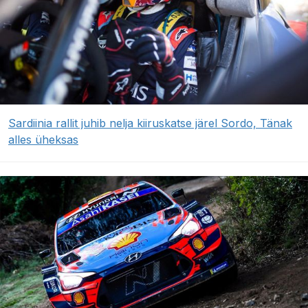
Sardiinia rallit juhib nelja kiiruskatse järel Sordo, Tänak
alles üheksas