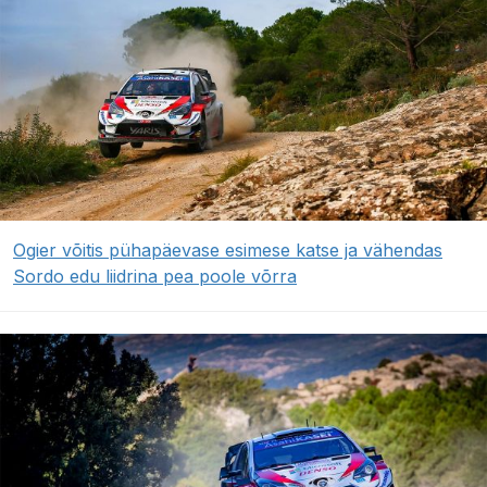
Ogier võitis pühapäevase esimese katse ja vähendas
Sordo edu liidrina pea poole võrra