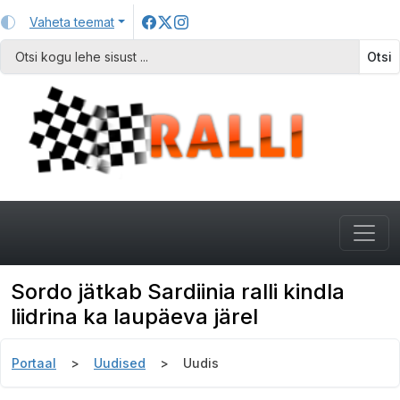
Vaheta teemat
Otsi
Sordo jätkab Sardiinia ralli kindla
liidrina ka laupäeva järel
Portaal
Uudised
Uudis