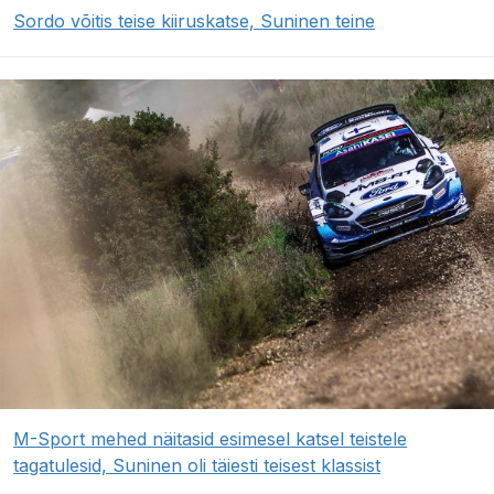
Sordo võitis teise kiiruskatse, Suninen teine
M-Sport mehed näitasid esimesel katsel teistele
tagatulesid, Suninen oli täiesti teisest klassist