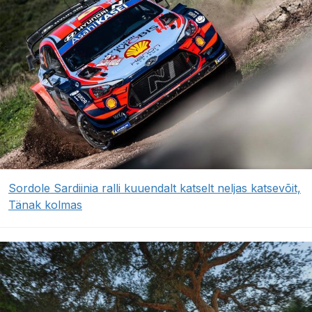
Sordole Sardiinia ralli kuuendalt katselt neljas katsevõit,
Tänak kolmas