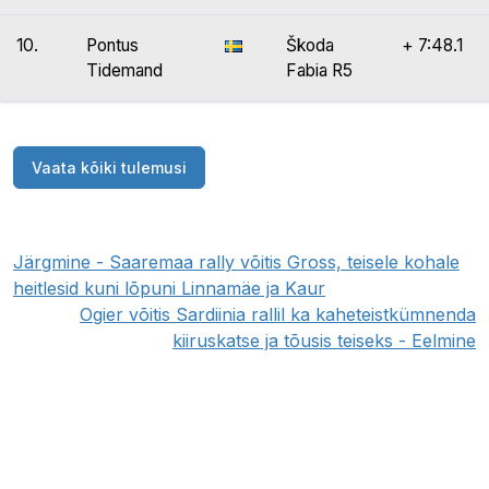
10.
Pontus
Škoda
+ 7:48.1
Tidemand
Fabia R5
Vaata kõiki tulemusi
Järgmine - Saaremaa rally võitis Gross, teisele kohale
heitlesid kuni lõpuni Linnamäe ja Kaur
Ogier võitis Sardiinia rallil ka kaheteistkümnenda
kiiruskatse ja tõusis teiseks - Eelmine