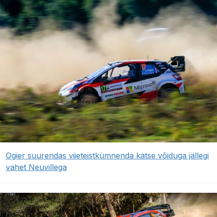
Ogier suurendas viieteistkümnenda katse võiduga jällegi
vahet Neuvillega