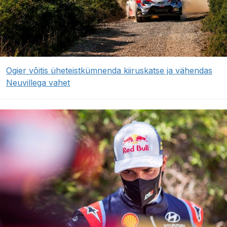
Ogier võitis üheteistkümnenda kiiruskatse ja vähendas
Neuvillega vahet