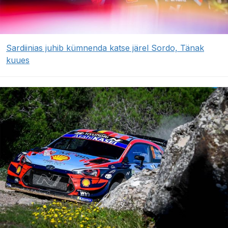
Sardiinias juhib kümnenda katse järel Sordo, Tänak
kuues