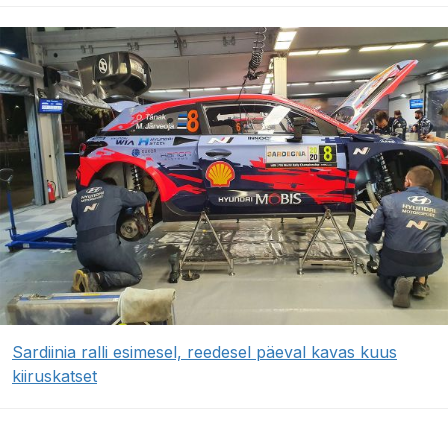
Sardiinia ralli esimesel, reedesel päeval kavas kuus
kiiruskatset