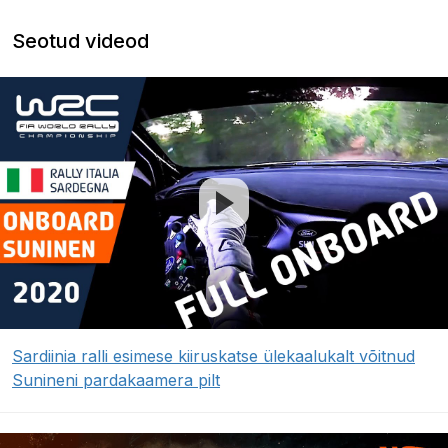
Seotud videod
Sardiinia ralli esimese kiiruskatse ülekaalukalt võitnud
Sunineni pardakaamera pilt