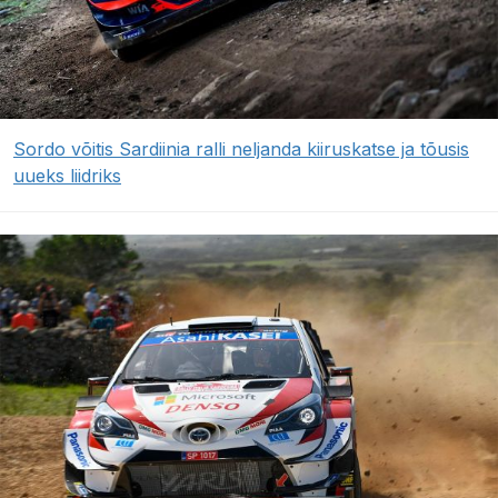
Sordo võitis Sardiinia ralli neljanda kiiruskatse ja tõusis
uueks liidriks