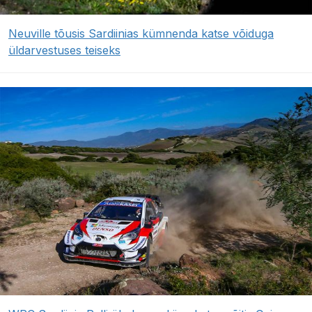
Neuville tõusis Sardiinias kümnenda katse võiduga
üldarvestuses teiseks