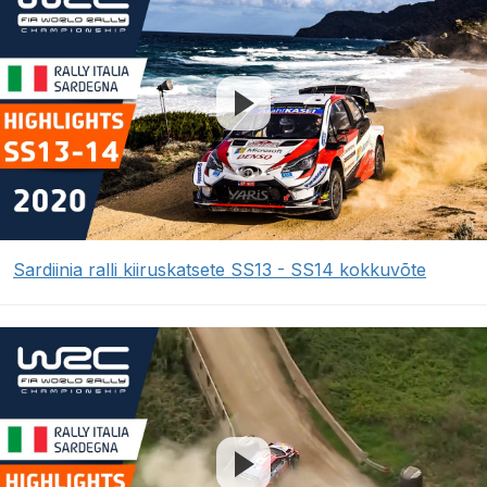
Sardiinia ralli kiiruskatsete SS13 - SS14 kokkuvõte