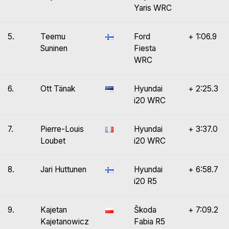
Yaris WRC
5.
Teemu
Ford
+ 1:06.9
Suninen
Fiesta
WRC
6.
Ott Tänak
Hyundai
+ 2:25.3
i20 WRC
7.
Pierre-Louis
Hyundai
+ 3:37.0
Loubet
i20 WRC
8.
Jari Huttunen
Hyundai
+ 6:58.7
i20 R5
9.
Kajetan
Škoda
+ 7:09.2
Kajetanowicz
Fabia R5