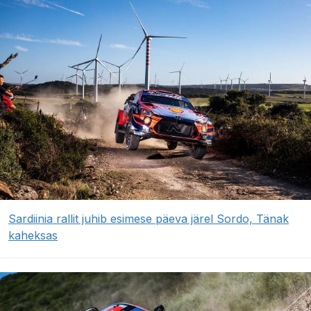
Sardiinia rallit juhib esimese päeva järel Sordo, Tänak
kaheksas