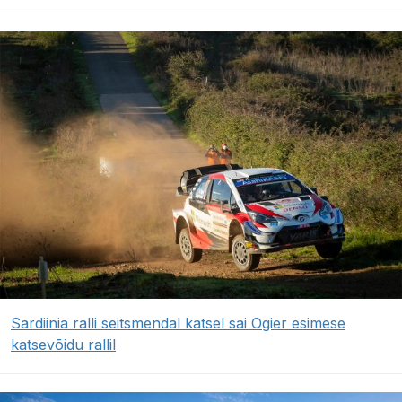
Sardiinia ralli seitsmendal katsel sai Ogier esimese
katsevõidu rallil