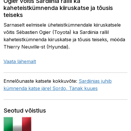
Ogier võitis Sardiinia rallil ka
kaheteistkümnenda kiiruskatse ja tõusis
teiseks
Sarnaselt eelmisele üheteistkümnendale kiiruskatsele
võitis Sébastien Ogier (Toyota) ka Sardiinia rallil
kaheteistkümnenda kiiruskatse ja tõusis teiseks, mööda
Thierry Neuville-st (Hyundai).
Vaata lähemalt
Ennelõunaste katsete kokkuvõte:
Sardiinias juhib
kümnenda katse järel Sordo, Tänak kuues
Seotud võistlus