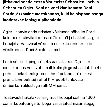
jätkavad nende eest võistlemist Sébastien Loeb ja
Sébastien Ogier. Seni on veel kinnitamata Dani
Sordo jätkamine meeskonnas, kuid ka hispaanlasega
loodetakse lepingut pikendada.
Ogier'i soovis enda ridades võitlemas näha ka Ford,
kuid noor tulevikulootus jäi Citroën'i ja hakkab järgmisel
hooajal arvatavasti võistlema meeskonna nn. esimeses
võistkonnas Dani Sordo asemel.
Loeb sõlmis lepingu üheks aastaks, siis Ogier on
meeskonnas veel vähemalt kolm järgmist aastat. Loebi
puhul spekuleeriti juba mehe lõpetamise üle, sest
prantslane polnud rahul FIA poolt tehtavate
ümberkorraldustega ralli MM sarjas.
Teatavasti hakatakse järgmisel hooajal sõitma 1600
ccm3 kubatuuriga turboga varustatud masinatega,