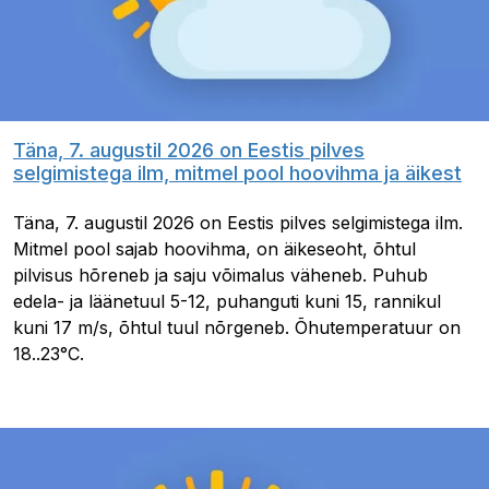
Täna, 7. augustil 2026 on Eestis pilves
selgimistega ilm, mitmel pool hoovihma ja äikest
Täna, 7. augustil 2026 on Eestis pilves selgimistega ilm.
Mitmel pool sajab hoovihma, on äikeseoht, õhtul
pilvisus hõreneb ja saju võimalus väheneb. Puhub
edela- ja läänetuul 5-12, puhanguti kuni 15, rannikul
kuni 17 m/s, õhtul tuul nõrgeneb. Õhutemperatuur on
18..23°C.