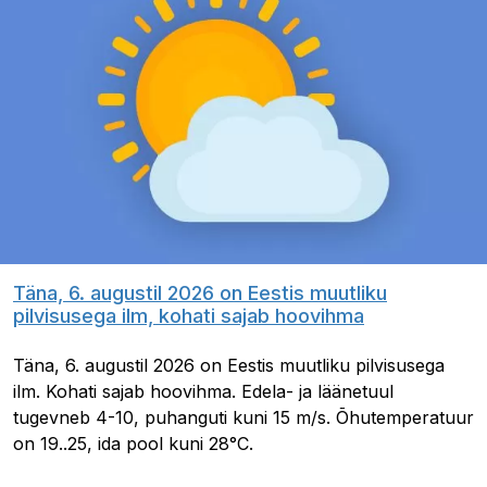
Täna, 6. augustil 2026 on Eestis muutliku
pilvisusega ilm, kohati sajab hoovihma
Täna, 6. augustil 2026 on Eestis muutliku pilvisusega
ilm. Kohati sajab hoovihma. Edela- ja läänetuul
tugevneb 4-10, puhanguti kuni 15 m/s. Õhutemperatuur
on 19..25, ida pool kuni 28°C.