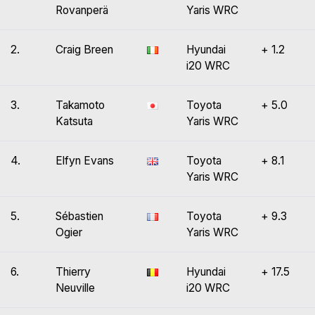
Rovanperä
Yaris WRC
2.
Craig Breen
Hyundai
+ 1.2
i20 WRC
3.
Takamoto
Toyota
+ 5.0
Katsuta
Yaris WRC
4.
Elfyn Evans
Toyota
+ 8.1
Yaris WRC
5.
Sébastien
Toyota
+ 9.3
Ogier
Yaris WRC
6.
Thierry
Hyundai
+ 17.5
Neuville
i20 WRC