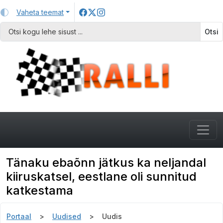
Vaheta teemat
Otsi
Tänaku ebaõnn jätkus ka neljandal
kiiruskatsel, eestlane oli sunnitud
katkestama
Portaal
Uudised
Uudis