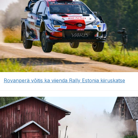
Rovanperä võitis ka viienda Rally Estonia kiiruskatse