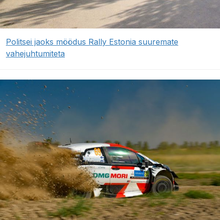
Politsei jaoks möödus Rally Estonia suuremate
vahejuhtumiteta