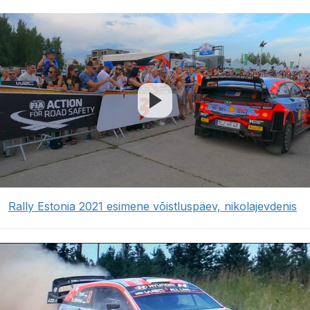
Rally Estonia 2021 esimene võistluspäev, nikolajevdenis