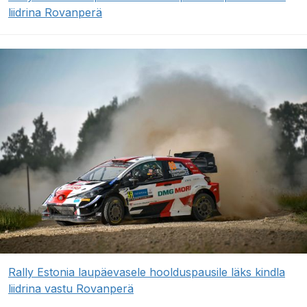
liidrina Rovanperä
Rally Estonia laupäevasele hoolduspausile läks kindla
liidrina vastu Rovanperä