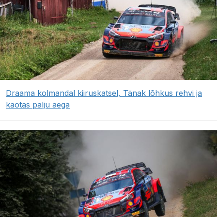
Draama kolmandal kiiruskatsel, Tänak lõhkus rehvi ja
kaotas palju aega