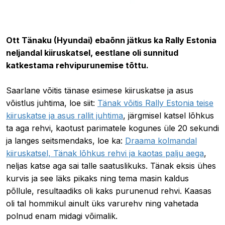
16.07.2021 11:41
Ott Tänaku (Hyundai) ebaõnn jätkus ka Rally Estonia
neljandal kiiruskatsel, eestlane oli sunnitud
katkestama rehvipurunemise tõttu.
Saarlane võitis tänase esimese kiiruskatse ja asus
võistlus juhtima, loe siit:
Tänak võitis Rally Estonia teise
kiiruskatse ja asus rallit juhtima
, järgmisel katsel lõhkus
ta aga rehvi, kaotust parimatele kogunes üle 20 sekundi
ja langes seitsmendaks, loe ka:
Draama kolmandal
kiiruskatsel, Tänak lõhkus rehvi ja kaotas palju aega
,
neljas katse aga sai talle saatuslikuks. Tänak eksis ühes
kurvis ja see läks pikaks ning tema masin kaldus
põllule, resultaadiks oli kaks purunenud rehvi. Kaasas
oli tal hommikul ainult üks varurehv ning vahetada
polnud enam midagi võimalik.