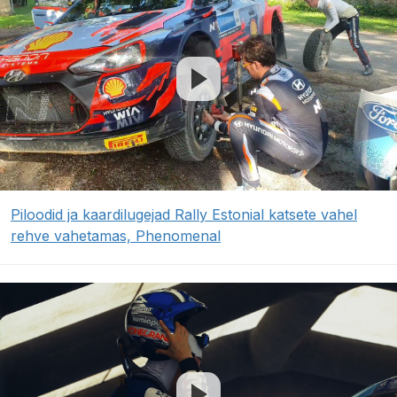
Piloodid ja kaardilugejad Rally Estonial katsete vahel
rehve vahetamas, Phenomenal