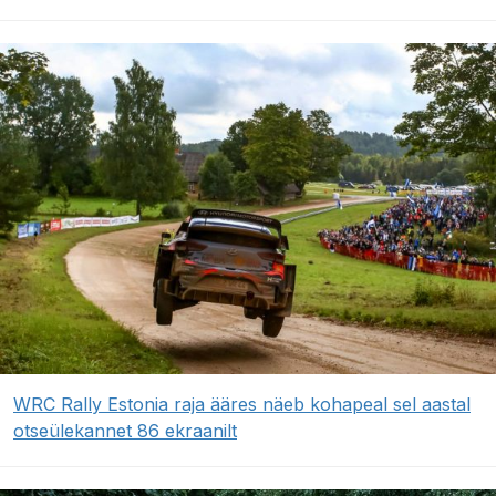
WRC Rally Estonia raja ääres näeb kohapeal sel aastal
otseülekannet 86 ekraanilt