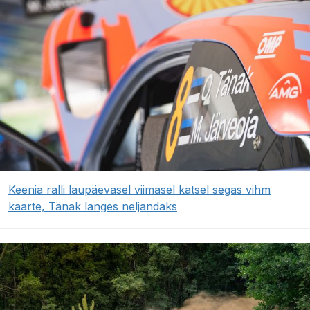
Keenia ralli laupäevasel viimasel katsel segas vihm
kaarte, Tänak langes neljandaks