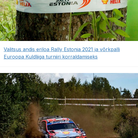
Valitsus andis eriloa Rally Estonia 2021 ja võrkpalli
Euroopa Kuldliiga turniiri korraldamiseks