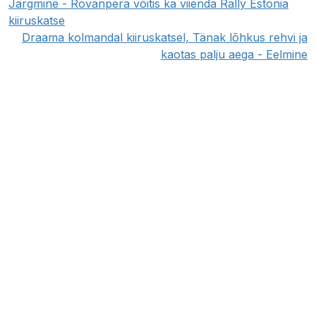
Järgmine - Rovanperä võitis ka viienda Rally Estonia
kiiruskatse
Draama kolmandal kiiruskatsel, Tänak lõhkus rehvi ja
kaotas palju aega - Eelmine