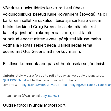
Võistluse uueks liidriks kerkis ralli eel üheks
võidusoosikuks peetud
Kalle Rovanperä (Toyota), ta oli
ka kiireim sellel kiiruskatsel, teise aja sai katse varem
liidriks kerkinud
Craig Breen
. Iirlasele määrati teist
katset järjest nö. ajakompensatsioon, sest ta oli
sunnitud endast mitteolevatel põhjustel kiiruse maha
võtma ja kaotas selgelt aega. Jällegi segas tema
edenemist
Gus Greensmith
i tõrkuv masin.
Eestlase kommentaarid pärast hooldusalasse jõudmist:
Unfortunately, we are forced to retire today, as we got two punctures.
@HMSGOfficial
will fix the car and we will continue
tomorrow.
#RallyEstonia
#WRC
#HMSGofficial
#rallying
#OttTanak
#TanakFa
— Ott Tänak (@OttTanak)
July 16, 2021
Uudise foto: Hyundai Motorsport