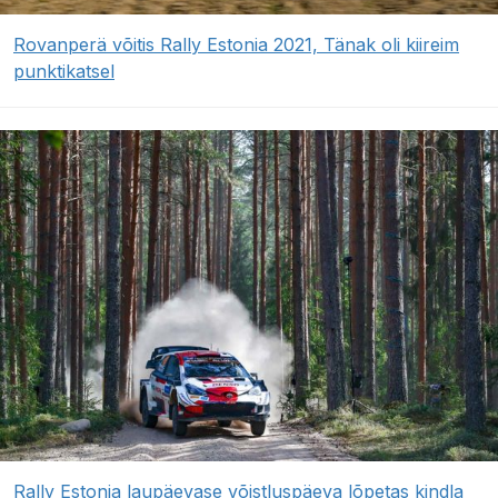
Rovanperä võitis Rally Estonia 2021, Tänak oli kiireim
punktikatsel
Rally Estonia laupäevase võistluspäeva lõpetas kindla