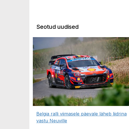
Seotud uudised
Belgia ralli viimasele päevale läheb liidrina
vastu Neuville