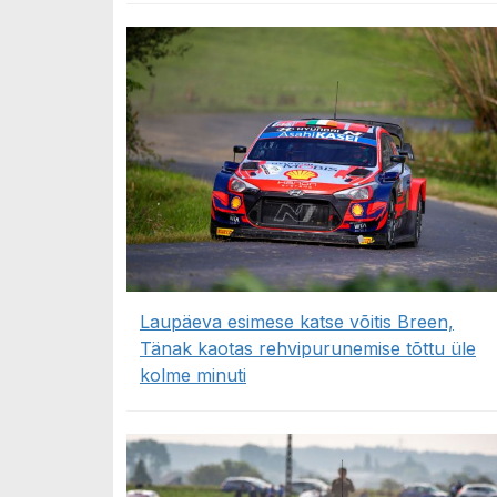
Laupäeva esimese katse võitis Breen,
Tänak kaotas rehvipurunemise tõttu üle
kolme minuti