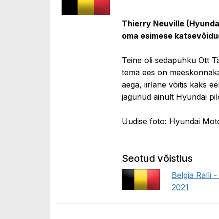
Thierry Neuville (Hyundai)
oma esimese katsevõiduga s
Teine oli sedapuhku Ott T
tema ees on meeskonnakaas
aega, iirlane võitis kaks ee
jagunud ainult Hyundai pilo
Uudise foto: Hyundai Mot
Seotud võistlus
Belgia Ralli 
2021