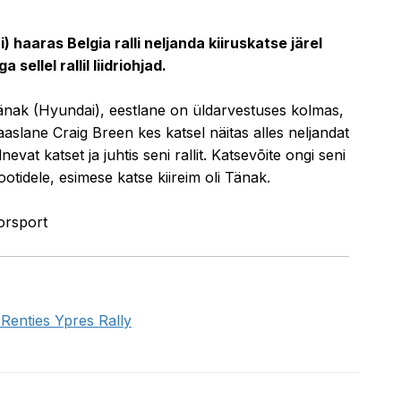
13.08.2021 17:51
 haaras Belgia ralli neljanda kiiruskatse järel
ellel rallil liidriohjad.
änak (Hyundai), eestlane on üldarvestuses kolmas,
lane Craig Breen kes katsel näitas alles neljandat
lnevat katset ja juhtis seni rallit. Katsevõite ongi seni
otidele, esimese katse kiireim oli Tänak.
orsport
- Renties Ypres Rally