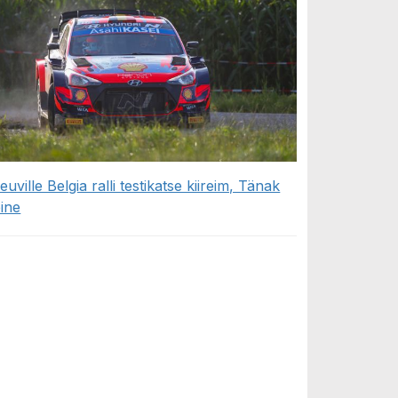
euville Belgia ralli testikatse kiireim, Tänak
eine