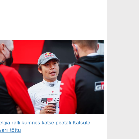
elgia ralli kümnes katse peatati Katsuta
varii tõttu