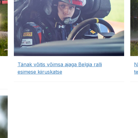
Tänak võitis võimsa ajaga Belgia ralli
N
esimese kiiruskatse
t