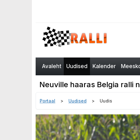
Avaleht
Uudised
Kalender
Meesko
Neuville haaras Belgia ralli n
Portaal
Uudised
Uudis