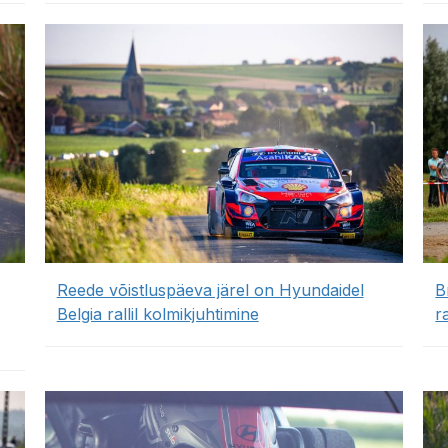
Reede võistluspäeva järel on Hyundaidel
B
Belgia rallil kolmikjuhtimine
r