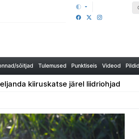
nnad/sõitjad
Tulemused
Punktiseis
Videod
Pildi
eljanda kiiruskatse järel liidriohjad