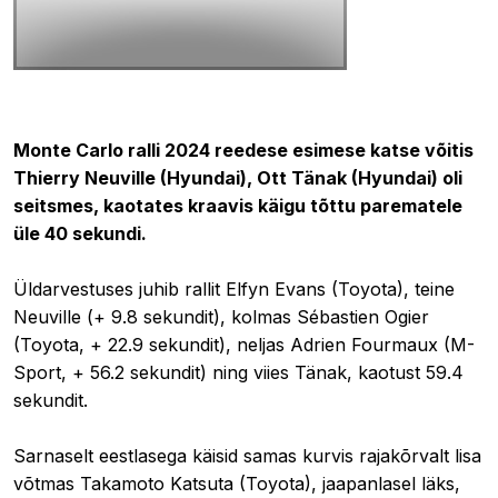
26.01.2024 10:35
Monte Carlo ralli 2024 reedese esimese katse võitis
Thierry Neuville (Hyundai), Ott Tänak (Hyundai) oli
seitsmes, kaotates kraavis käigu tõttu parematele
üle 40 sekundi.
Üldarvestuses juhib rallit Elfyn Evans (Toyota), teine
Neuville (+ 9.8 sekundit), kolmas Sébastien Ogier
(Toyota, +
22.9 sekundit), neljas Adrien Fourmaux (M-
Sport, + 56.2 sekundit) ning viies Tänak, kaotust 59.4
sekundit.
Sarnaselt eestlasega käisid samas kurvis rajakõrvalt lisa
võtmas Takamoto Katsuta (Toyota), jaapanlasel läks,