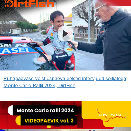
Pühapäevase võistluspäeva eelsed intervjuud sõitjatega
Monte Carlo Rallil 2024, DirtFish