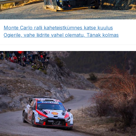
Monte Carlo ralli kaheteistkümnes katse kuulus
Ogierile, vahe liidrite vahel olematu, Tänak kolmas