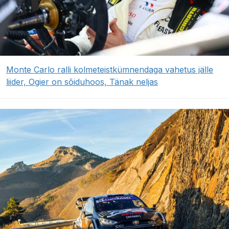
Monte Carlo ralli kolmeteistkümnendaga vahetus jälle
liider, Ogier on sõiduhoos, Tänak neljas