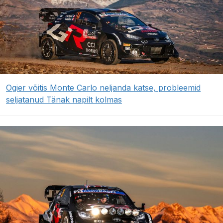
Ogier võitis Monte Carlo neljanda katse, probleemid
seljatanud Tänak napilt kolmas