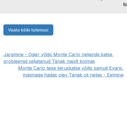
Ra
Vaata kõiki tulemusi
Järgmine - Ogier võitis Monte Carlo neljanda katse,
probleemid seljatanud Tänak napilt kolmas
Monte Carlo teise kiiruskatse võitis samuti Evans,
masinaga hädas olev Tänak oli neljas - Eelmine