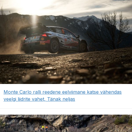
Monte Carlo ralli reedene eelviimane katse vähendas
veelgi liidrite vahet, Tänak neljas