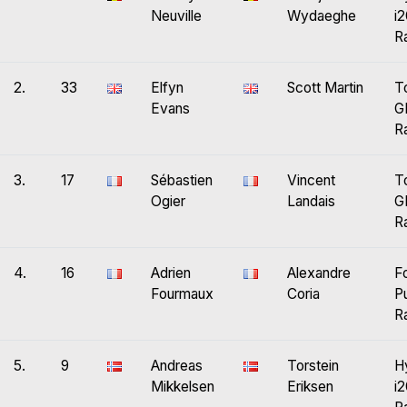
Neuville
Wydaeghe
i
Ra
2.
33
Elfyn
Scott Martin
T
Evans
G
Ra
3.
17
Sébastien
Vincent
T
Ogier
Landais
G
Ra
4.
16
Adrien
Alexandre
F
Fourmaux
Coria
P
Ra
5.
9
Andreas
Torstein
H
Mikkelsen
Eriksen
i