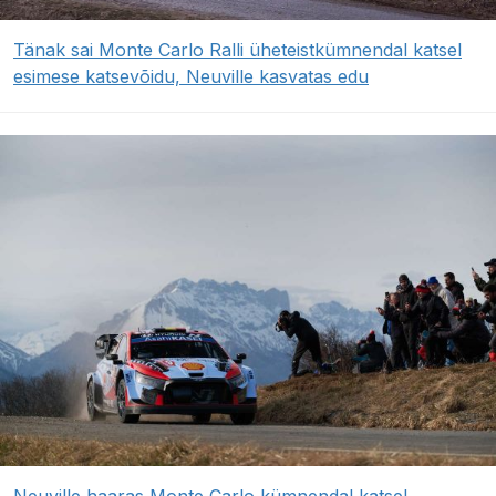
Tänak sai Monte Carlo Ralli üheteistkümnendal katsel
esimese katsevõidu, Neuville kasvatas edu
Neuville haaras Monte Carlo kümnendal katsel