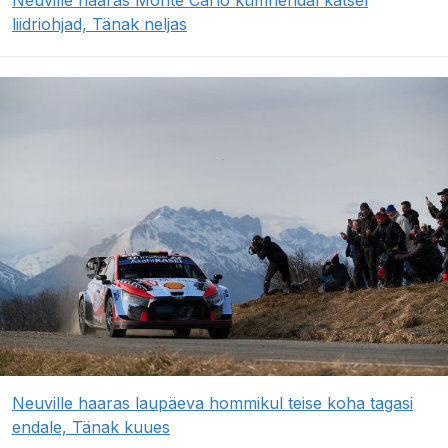
liidriohjad, Tänak neljas
Neuville haaras laupäeva hommikul teise koha tagasi
endale, Tänak kuues