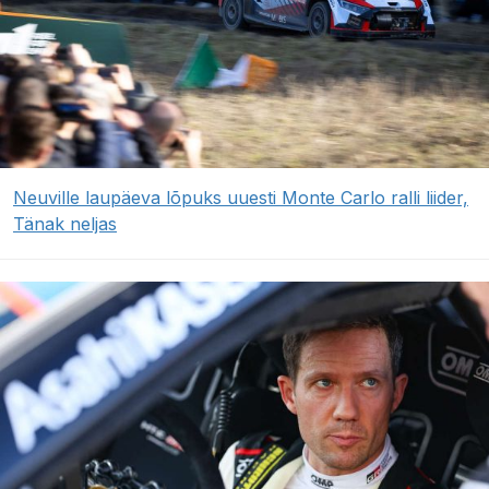
Neuville laupäeva lõpuks uuesti Monte Carlo ralli liider,
Tänak neljas