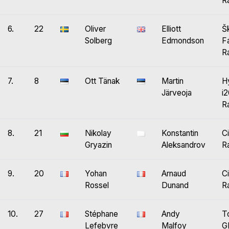
Ra
6.
22
Oliver
Elliott
Š
Solberg
Edmondson
F
Ra
7.
8
Ott Tänak
Martin
H
Järveoja
i
Ra
8.
21
Nikolay
Konstantin
C
Gryazin
Aleksandrov
Ra
9.
20
Yohan
Arnaud
C
Rossel
Dunand
Ra
10.
27
Stéphane
Andy
T
Lefebvre
Malfoy
G