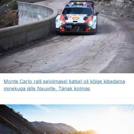
Monte Carlo ralli eelviimasel katsel oli kõige kibedama
minekuga jälle Neuville, Tänak kolmas