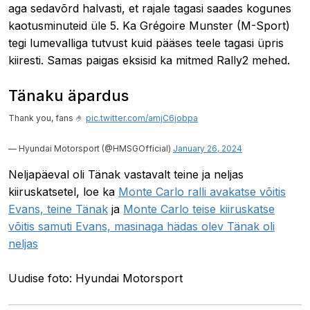
aga sedavõrd halvasti, et rajale tagasi saades kogunes
kaotusminuteid üle 5. Ka Grégoire Munster (M-Sport)
tegi lumevalliga tutvust kuid pääses teele tagasi üpris
kiiresti. Samas paigas eksisid ka mitmed Rally2 mehed.
Tänaku äpardus
Thank you, fans 🤌
pic.twitter.com/amjC6jobpa
— Hyundai Motorsport (@HMSGOfficial)
January 26, 2024
Neljapäeval oli Tänak vastavalt teine ja neljas
kiiruskatsetel, loe ka
Monte Carlo ralli avakatse võitis
Evans, teine Tänak
ja
Monte Carlo teise kiiruskatse
võitis samuti Evans, masinaga hädas olev Tänak oli
neljas
Uudise foto: Hyundai Motorsport