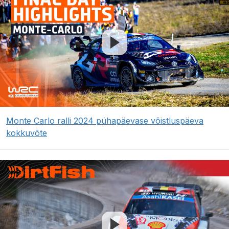
Monte Carlo ralli 2024 pühapäevase võistluspäeva
kokkuvõte