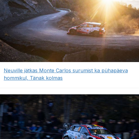
Neuville jätkas Monte Carlos surumist ka pühapäeva
hommikul, Tänak kolmas