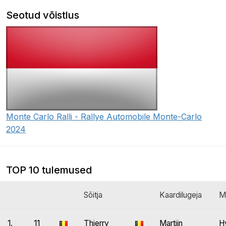
Seotud võistlus
Monte Carlo Ralli - Rallye Automobile Monte-Carlo
2024
TOP 10 tulemused
Sõitja
Kaardilugeja
M
1.
11
Thierry
Martijn
H