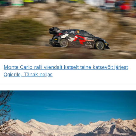
Monte Carlo ralli viiendalt katselt teine katsevõit järjest
Ogierile, Tänak neljas