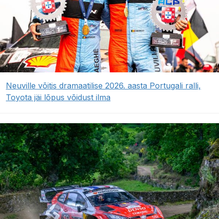
Neuville võitis dramaatilise 2026. aasta Portugali ralli,
Toyota jäi lõpus võidust ilma