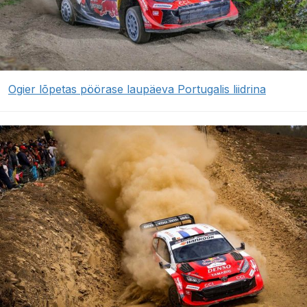
Ogier lõpetas pöörase laupäeva Portugalis liidrina