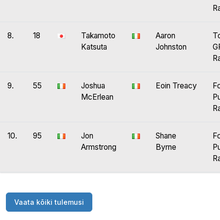
Ra
8.
18
Takamoto
Aaron
T
Katsuta
Johnston
GR
Ra
9.
55
Joshua
Eoin Treacy
F
McErlean
P
Ra
10.
95
Jon
Shane
F
Armstrong
Byrne
P
Ra
Vaata kõiki tulemusi