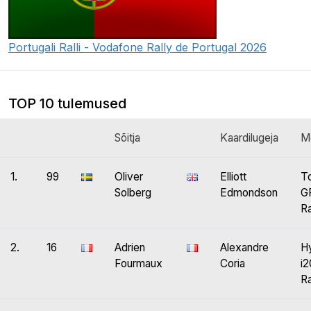
Portugali Ralli - Vodafone Rally de Portugal 2026
TOP 10 tulemused
Sõitja
Kaardilugeja
M
1.
99
Oliver
Elliott
T
Solberg
Edmondson
GR
Ra
2.
16
Adrien
Alexandre
H
Fourmaux
Coria
i
Ra