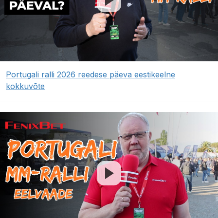
Portugali ralli 2026 reedese päeva eestikeelne
kokkuvõte