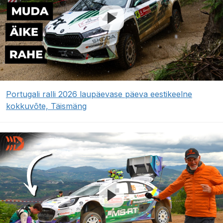
Portugali ralli 2026 laupäevase päeva eestikeelne
kokkuvõte, Täismäng