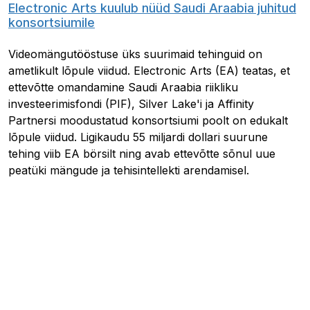
Electronic Arts kuulub nüüd Saudi Araabia juhitud
konsortsiumile
Videomängutööstuse üks suurimaid tehinguid on
ametlikult lõpule viidud. Electronic Arts (EA) teatas, et
ettevõtte omandamine Saudi Araabia riikliku
investeerimisfondi (PIF), Silver Lake'i ja Affinity
Partnersi moodustatud konsortsiumi poolt on edukalt
lõpule viidud. Ligikaudu 55 miljardi dollari suurune
tehing viib EA börsilt ning avab ettevõtte sõnul uue
peatüki mängude ja tehisintellekti arendamisel.