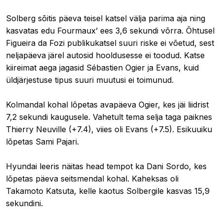
Solberg sõitis päeva teisel katsel välja parima aja ning
kasvatas edu Fourmaux’ ees 3,6 sekundi võrra. Õhtusel
Figueira da Fozi publikukatsel suuri riske ei võetud, sest
neljapäeva järel autosid hooldusesse ei toodud. Katse
kiireimat aega jagasid Sébastien Ogier ja Evans, kuid
üldjärjestuse tipus suuri muutusi ei toimunud.
Kolmandal kohal lõpetas avapäeva Ogier, kes jäi liidrist
7,2 sekundi kaugusele. Vahetult tema selja taga paiknes
Thierry Neuville (+7.4), viies oli Evans (+7.5). Esikuuiku
lõpetas Sami Pajari.
Hyundai leeris näitas head tempot ka Dani Sordo, kes
lõpetas päeva seitsmendal kohal. Kaheksas oli
Takamoto Katsuta, kelle kaotus Solbergile kasvas 15,9
sekundini.