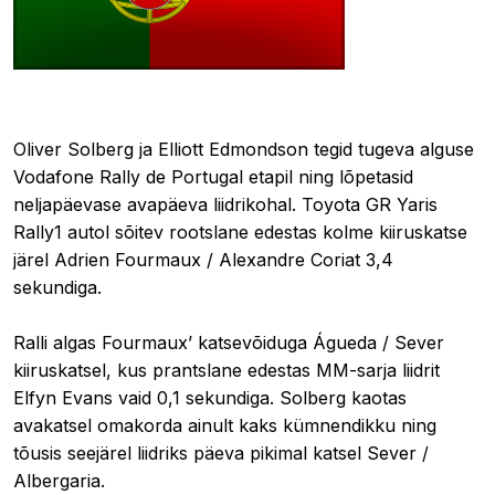
08.05.2026 09:30
Oliver Solberg ja Elliott Edmondson tegid tugeva alguse
Vodafone Rally de Portugal etapil ning lõpetasid
neljapäevase avapäeva liidrikohal. Toyota GR Yaris
Rally1 autol sõitev rootslane edestas kolme kiiruskatse
järel Adrien Fourmaux / Alexandre Coriat 3,4
sekundiga.
Ralli algas Fourmaux’ katsevõiduga Águeda / Sever
kiiruskatsel, kus prantslane edestas MM-sarja liidrit
Elfyn Evans vaid 0,1 sekundiga. Solberg kaotas
avakatsel omakorda ainult kaks kümnendikku ning
tõusis seejärel liidriks päeva pikimal katsel Sever /
Albergaria.