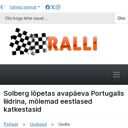
Vaheta teemat
Otsi
Solberg lõpetas avapäeva Portugalis
liidrina, mõlemad eestlased
katkestasid
Portaal
Uudised
Uudis