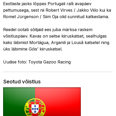
Eestlaste jaoks lõppes Portugali ralli avapäev
pettumusega, sest nii Robert Virves / Jakko Viilo kui ka
Romet Jürgenson / Siim Oja olid sunnitud katkestama.
Reedel ootab sõitjaid ees juba märksa raskem
võistluspäev. Kavas on seitse kiiruskatset, sealhulgas
kaks läbimist Mortágua, Arganili ja Lousã katsetel ning
üks läbimine Góis’ kiiruskatsel.
Uudise foto: Toyota Gazoo Racing
Seotud võistlus