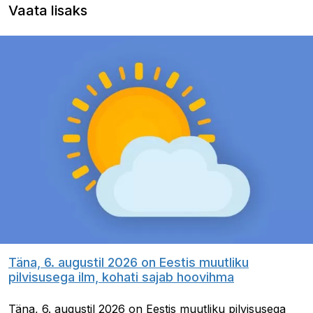
Vaata lisaks
Täna, 6. augustil 2026 on Eestis muutliku
pilvisusega ilm, kohati sajab hoovihma
Täna, 6. augustil 2026 on Eestis muutliku pilvisusega