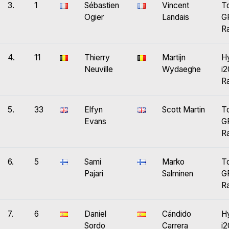
3.
1
Sébastien
Vincent
T
Ogier
Landais
GR
Ra
4.
11
Thierry
Martijn
H
Neuville
Wydaeghe
i
Ra
5.
33
Elfyn
Scott Martin
T
Evans
GR
Ra
6.
5
Sami
Marko
T
Pajari
Salminen
GR
Ra
7.
6
Daniel
Cándido
H
Sordo
Carrera
i