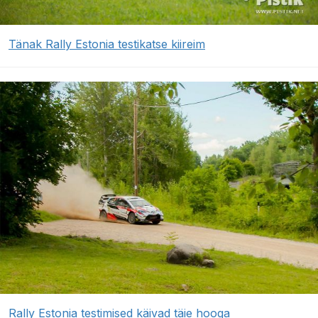
Tänak Rally Estonia testikatse kiireim
Rally Estonia testimised käivad täie hooga