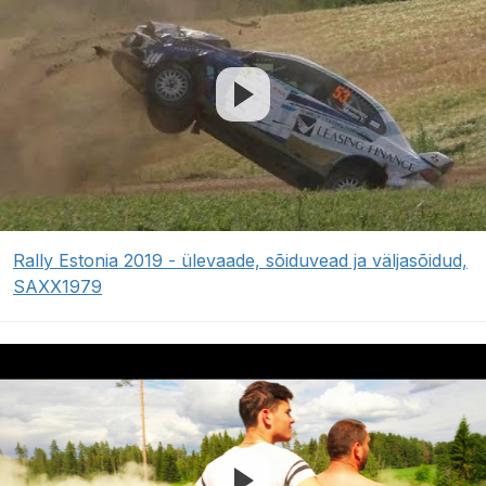
Rally Estonia 2019 - ülevaade, sõiduvead ja väljasõidud,
SAXX1979