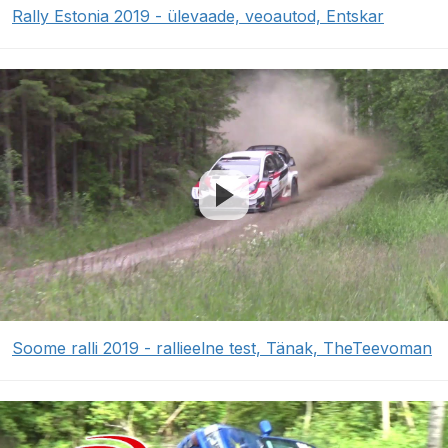
Rally Estonia 2019 - ülevaade, veoautod, Entskar
Soome ralli 2019 - rallieelne test, Tänak, TheTeevoman