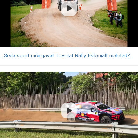
Seda suurt möirgavat Toyotat Rally Estonialt mäletad?