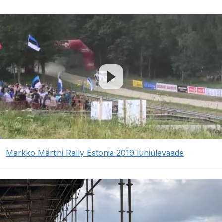
Markko Märtini Rally Estonia 2019 lühiülevaade