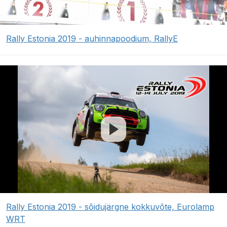
Rally Estonia 2019 - auhinnapoodium, RallyE
Rally Estonia 2019 - sõidujärgne kokkuvõte, Eurolamp
WRT