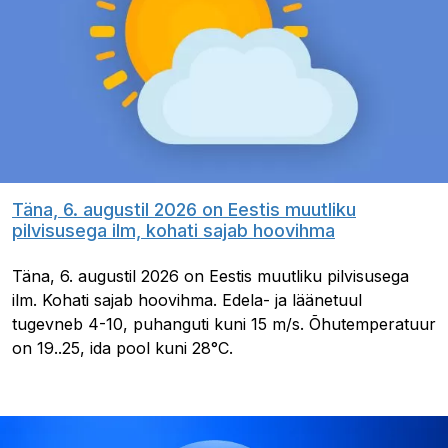
Täna, 6. augustil 2026 on Eestis muutliku
pilvisusega ilm, kohati sajab hoovihma
Täna, 6. augustil 2026 on Eestis muutliku pilvisusega
ilm. Kohati sajab hoovihma. Edela- ja läänetuul
tugevneb 4-10, puhanguti kuni 15 m/s. Õhutemperatuur
on 19..25, ida pool kuni 28°C.