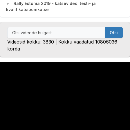
Rally Estonia 2019 - katsevideo, testi- ja
kvalifikatsioonikatse
Otsi
Videosid kokku: 3830 | Kokku vaadatud 10806036
korda