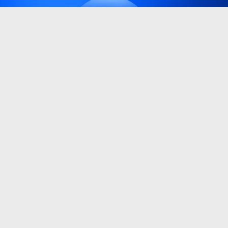
Electronic Arts kuulub nüüd Saudi Araabia juhitud
konsortsiumile
Videomängutööstuse üks suurimaid tehinguid on
ametlikult lõpule viidud. Electronic Arts (EA) teatas, et
ettevõtte omandamine Saudi Araabia riikliku
investeerimisfondi (PIF), Silver Lake'i ja Affinity