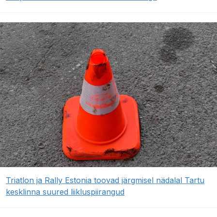
Triatlon ja Rally Estonia toovad järgmisel nädalal Tartu
kesklinna suured liikluspiirangud