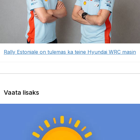
Rally Estoniale on tulemas ka teine Hyundai WRC masin
Vaata lisaks