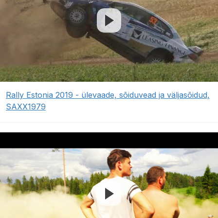
Rally Estonia 2019 - ülevaade, sõiduvead ja väljasõidud,
SAXX1979