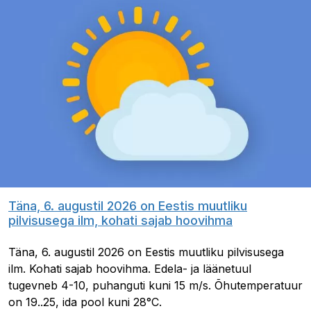
Täna, 6. augustil 2026 on Eestis muutliku
pilvisusega ilm, kohati sajab hoovihma
Täna, 6. augustil 2026 on Eestis muutliku pilvisusega
ilm. Kohati sajab hoovihma. Edela- ja läänetuul
tugevneb 4-10, puhanguti kuni 15 m/s. Õhutemperatuur
on 19..25, ida pool kuni 28°C.