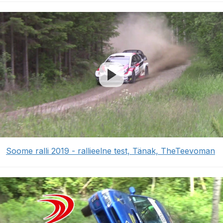
Soome ralli 2019 - rallieelne test, Tänak, TheTeevoman