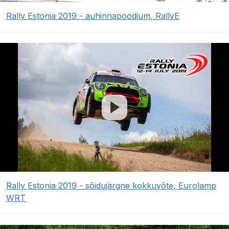
Rally Estonia 2019 - auhinnapoodium, RallyE
Rally Estonia 2019 - sõidujärgne kokkuvõte, Eurolamp
WRT