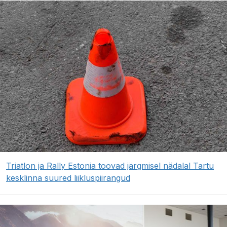
Triatlon ja Rally Estonia toovad järgmisel nädalal Tartu
kesklinna suured liikluspiirangud