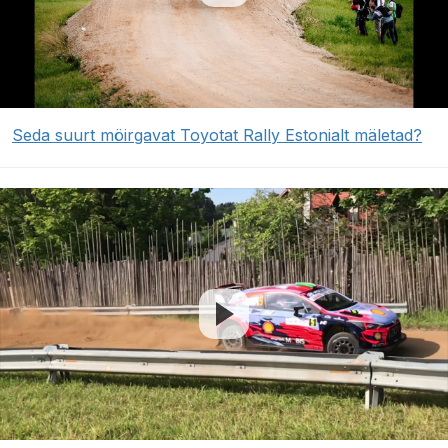
Seda suurt möirgavat Toyotat Rally Estonialt mäletad?