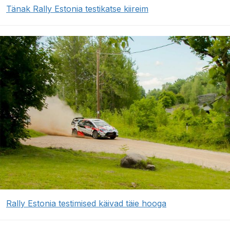
Tänak Rally Estonia testikatse kiireim
Rally Estonia testimised käivad täie hooga