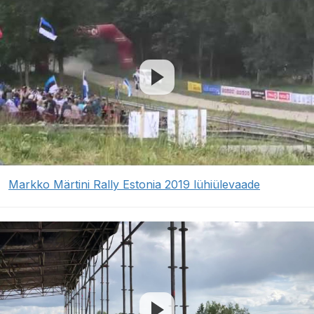
Markko Märtini Rally Estonia 2019 lühiülevaade