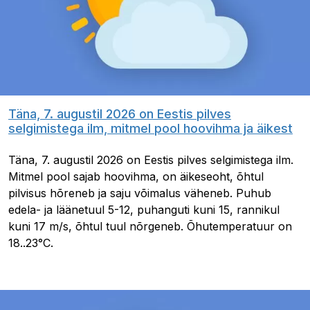
Täna, 7. augustil 2026 on Eestis pilves
selgimistega ilm, mitmel pool hoovihma ja äikest
Täna, 7. augustil 2026 on Eestis pilves selgimistega ilm.
Mitmel pool sajab hoovihma, on äikeseoht, õhtul
pilvisus hõreneb ja saju võimalus väheneb. Puhub
edela- ja läänetuul 5-12, puhanguti kuni 15, rannikul
kuni 17 m/s, õhtul tuul nõrgeneb. Õhutemperatuur on
18..23°C.