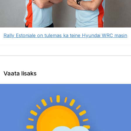
Rally Estoniale on tulemas ka teine Hyundai WRC masin
Vaata lisaks