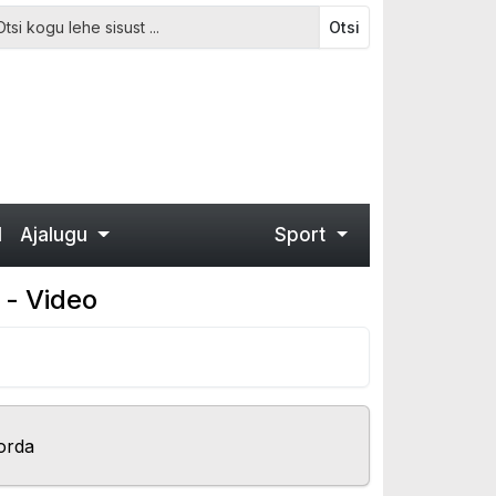
Otsi
d
Ajalugu
Sport
 - Video
orda