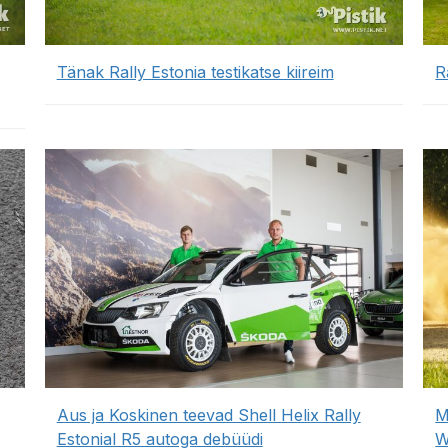
Tänak Rally Estonia testikatse kiireim
R
Aus ja Koskinen teevad Shell Helix Rally
M
Estonial R5 autoga debüüdi
W