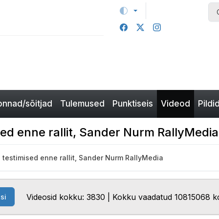
nnad/sõitjad
Tulemused
Punktiseis
Videod
Pildi
sed enne rallit, Sander Nurm RallyMedia
- testimised enne rallit, Sander Nurm RallyMedia
Videosid kokku: 3830 | Kokku vaadatud 10815068 k
si