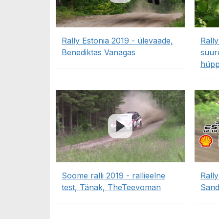
Rally Estonia 2019 - ülevaade,
Rally
Benediktas Vanagas
suure
hüpp
Soome ralli 2019 - rallieelne
Rally
test, Tänak, TheTeevoman
Sand