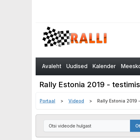
Avaleht
Uudised
Kalender
Meesko
Rally Estonia 2019 - testimi
Portaal
Videod
Rally Estonia 2019 
Ot