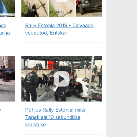
ade,
Rally Estonia 2019 - ülevaade,
ud ja
veoautod, Entskar
e
Põhjus Rally Estonial miks
Tänak sai 10 sekundilise
karistuse