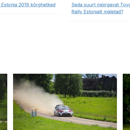
y Estonia 2019 kõrghetked
Seda suurt möirgavat Toyo
Rally Estonialt mäletad?