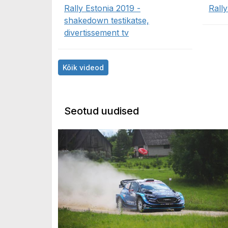
Rally Estonia 2019 -
Rall
shakedown testikatse,
divertissement tv
Kõik videod
Seotud uudised