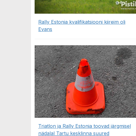
Rally Estonia kvalifikatsiooni kiireim oli
Evans
Triatlon ja Rally Estonia toovad järgmisel
nädalal Tartu kesklinna suured