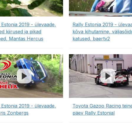
 Estonia 2019 - ülevaade,
Rally Estonia 2019 - üleva
d kiirused ja pikad
kõva kihutamine, väljasõid
ed, Mantas Hercus
katused, baertv2
 Estonia 2019 - ülevaade,
Toyota Gazoo Racing tein
ris Zonbergs
päev Rally Estonial