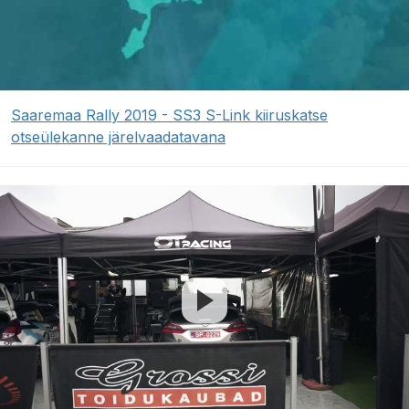
Saaremaa Rally 2019 - SS3 S-Link kiiruskatse
otseülekanne järelvaadatavana