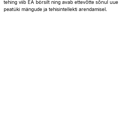
tehing viib EA börsilt ning avab ettevõtte sõnul uue
peatüki mängude ja tehisintellekti arendamisel.