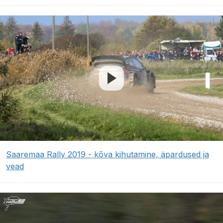
Saaremaa Rally 2019 - kõva kihutamine, äpardused ja
vead