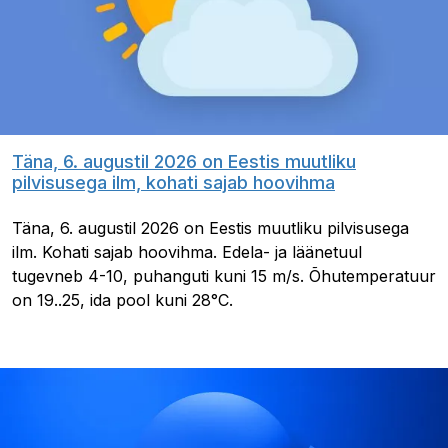
Täna, 6. augustil 2026 on Eestis muutliku
pilvisusega ilm, kohati sajab hoovihma
Täna, 6. augustil 2026 on Eestis muutliku pilvisusega
ilm. Kohati sajab hoovihma. Edela- ja läänetuul
tugevneb 4-10, puhanguti kuni 15 m/s. Õhutemperatuur
on 19..25, ida pool kuni 28°C.