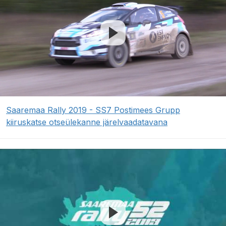
Saaremaa Rally 2019 - SS7 Postimees Grupp
kiiruskatse otseülekanne järelvaadatavana