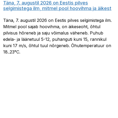
Täna, 7. augustil 2026 on Eestis pilves
selgimistega ilm, mitmel pool hoovihma ja äikest
Täna, 7. augustil 2026 on Eestis pilves selgimistega ilm.
Mitmel pool sajab hoovihma, on äikeseoht, õhtul
pilvisus hõreneb ja saju võimalus väheneb. Puhub
edela- ja läänetuul 5-12, puhanguti kuni 15, rannikul
kuni 17 m/s, õhtul tuul nõrgeneb. Õhutemperatuur on
18..23°C.