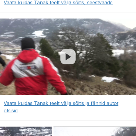
Vaata kuidas Tänak teelt välja sõitis, seestvaade
Vaata kuidas Tänak teelt välja sõitis ja fännid autot
otsisid