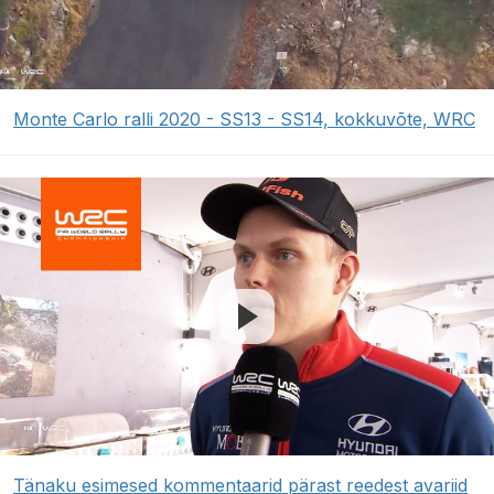
Monte Carlo ralli 2020 - SS13 - SS14, kokkuvõte, WRC
Tänaku esimesed kommentaarid pärast reedest avariid