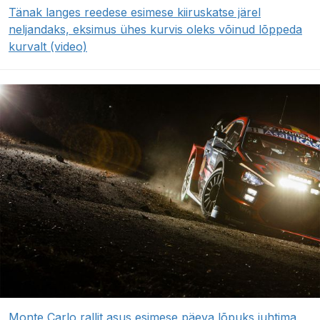
Tänak langes reedese esimese kiiruskatse järel
neljandaks, eksimus ühes kurvis oleks võinud lõppeda
kurvalt (video)
Monte Carlo rallit asus esimese päeva lõpuks juhtima