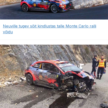
Neuville tugev sõit kindlustas talle Monte Carlo ralli
võidu