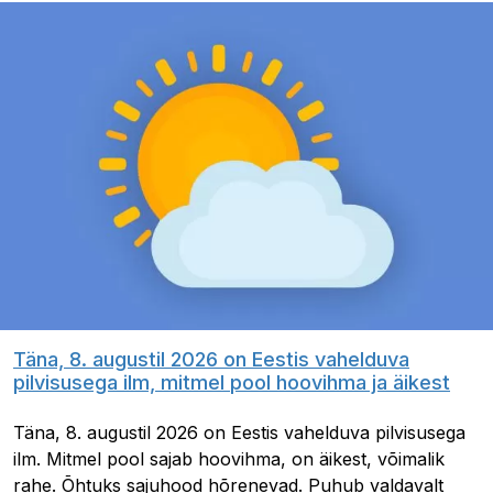
Täna, 8. augustil 2026 on Eestis vahelduva
pilvisusega ilm, mitmel pool hoovihma ja äikest
Täna, 8. augustil 2026 on Eestis vahelduva pilvisusega
ilm. Mitmel pool sajab hoovihma, on äikest, võimalik
rahe. Õhtuks sajuhood hõrenevad. Puhub valdavalt