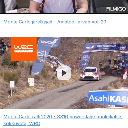
Monte Carlo järelkajad - Amatöör arvab vol. 20
Monte Carlo ralli 2020 - SS16 powerstage punktikatse,
kokkuvõte, WRC