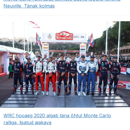
Neuville, Tänak kolmas
WRC hooaeg 2020 algab täna õhtul Monte Carlo
ralliga, lisatud ajakava