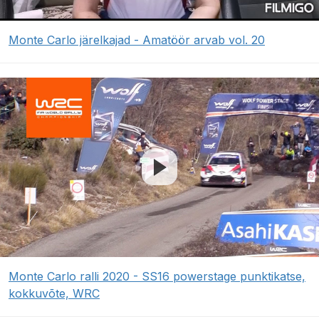
Monte Carlo järelkajad - Amatöör arvab vol. 20
Monte Carlo ralli 2020 - SS16 powerstage punktikatse,
kokkuvõte, WRC