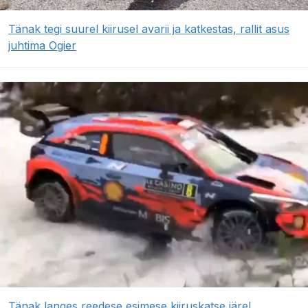
Tänak tegi suurel kiirusel avarii ja katkestas, rallit asus
juhtima Ogier
Tänak langes reedese esimese kiiruskatse järel