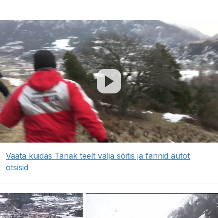
Vaata kuidas Tänak teelt välja sõitis ja fännid autot
otsisid