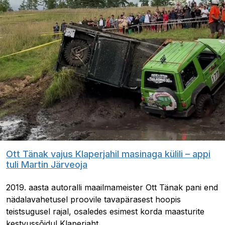
Ott Tänak vajus Klaperjahil masinaga külili – appi
tuli Martin Järveoja
2019. aasta autoralli maailmameister Ott Tänak pani end
nädalavahetusel proovile tavapärasest hoopis
teistsugusel rajal, osaledes esimest korda maasturite
kestvussõidul Klaperjaht.