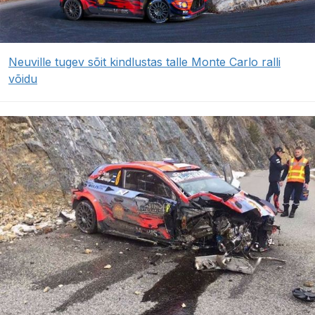
Neuville tugev sõit kindlustas talle Monte Carlo ralli
võidu