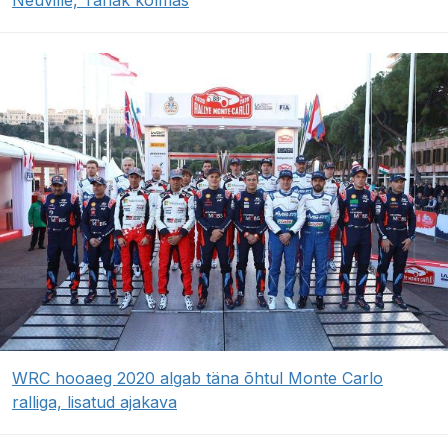
WRC hooaeg 2020 algab täna õhtul Monte Carlo
ralliga, lisatud ajakava