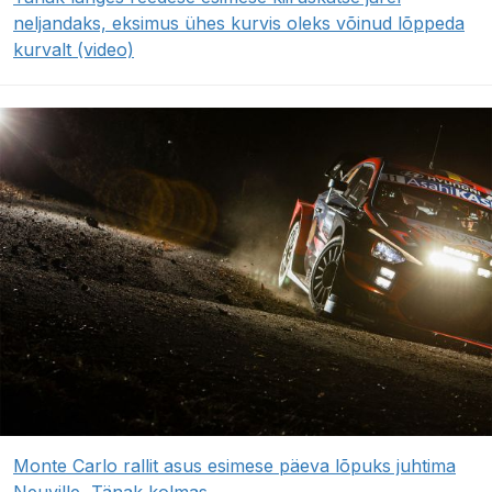
neljandaks, eksimus ühes kurvis oleks võinud lõppeda
kurvalt (video)
Monte Carlo rallit asus esimese päeva lõpuks juhtima
Neuville, Tänak kolmas