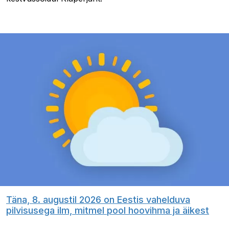
Täna, 8. augustil 2026 on Eestis vahelduva
pilvisusega ilm, mitmel pool hoovihma ja äikest