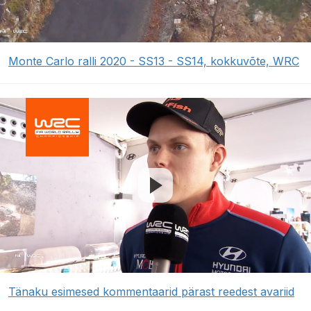
Monte Carlo ralli 2020 - SS13 - SS14, kokkuvõte, WRC
Tänaku esimesed kommentaarid pärast reedest avariid