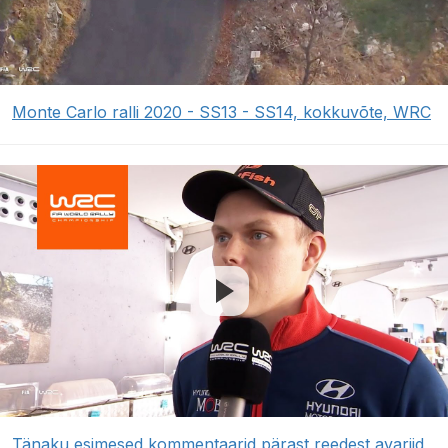
Monte Carlo ralli 2020 - SS13 - SS14, kokkuvõte, WRC
Tänaku esimesed kommentaarid pärast reedest avariid