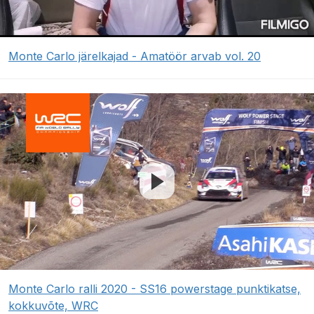
Monte Carlo järelkajad - Amatöör arvab vol. 20
Monte Carlo ralli 2020 - SS16 powerstage punktikatse,
kokkuvõte, WRC