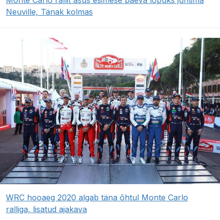
Neuville, Tänak kolmas
WRC hooaeg 2020 algab täna õhtul Monte Carlo
ralliga, lisatud ajakava