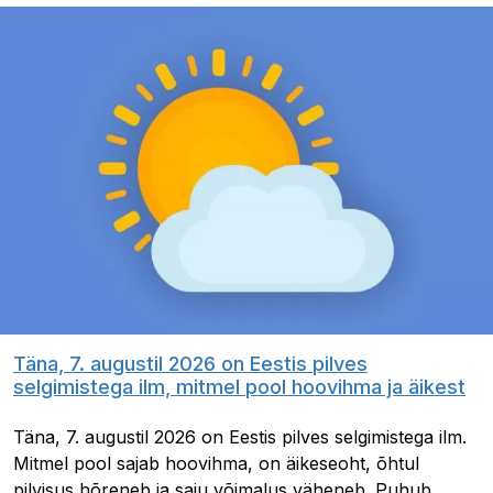
Täna, 7. augustil 2026 on Eestis pilves
selgimistega ilm, mitmel pool hoovihma ja äikest
Täna, 7. augustil 2026 on Eestis pilves selgimistega ilm.
Mitmel pool sajab hoovihma, on äikeseoht, õhtul
pilvisus hõreneb ja saju võimalus väheneb. Puhub