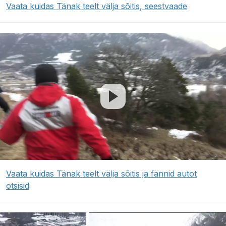
Vaata kuidas Tänak teelt välja sõitis, seestvaade
Vaata kuidas Tänak teelt välja sõitis ja fännid autot
otsisid