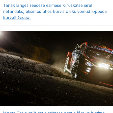
Tänak langes reedese esimese kiiruskatse järel
neljandaks, eksimus ühes kurvis oleks võinud lõppeda
kurvalt (video)
Monte Carlo rallit asus esimese päeva lõpuks juhtima