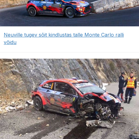
Neuville tugev sõit kindlustas talle Monte Carlo ralli
võidu