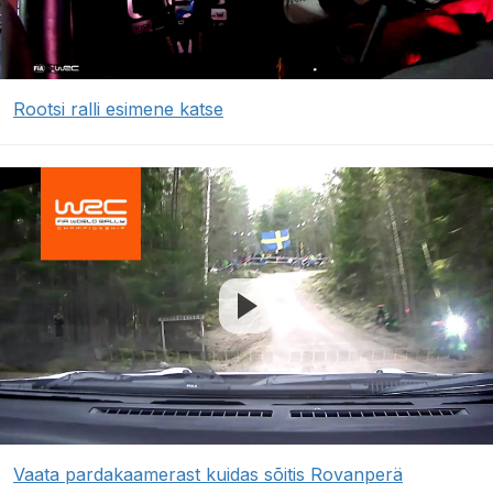
Rootsi ralli esimene katse
Vaata pardakaamerast kuidas sõitis Rovanperä