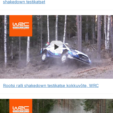
shakedown testikatset
Rootsi ralli shakedown testikatse kokkuvõte, WRC