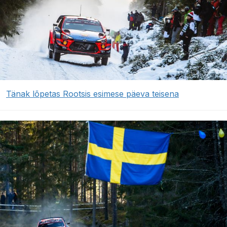
Tänak lõpetas Rootsis esimese päeva teisena