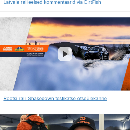
Latvala rallieelsed kommentaarid via DirtFish
Rootsi ralli Shakedown testikatse otseülekanne