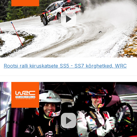
Rootsi ralli kiiruskatsete SS5 - SS7 kõrghetked, WRC