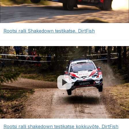
Rootsi ralli Shakedown testikatse, DirtFish
Rootsi ralli shakedown testikatse kokkuvõte, DirtFish