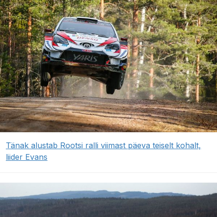
Tänak alustab Rootsi ralli viimast päeva teiselt kohalt,
liider Evans