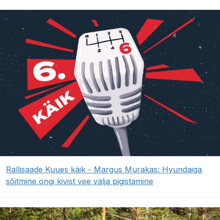
Rallisaade Kuues käik - Margus Murakas: Hyundaiga
sõitmine ongi kivist vee välja pigistamine