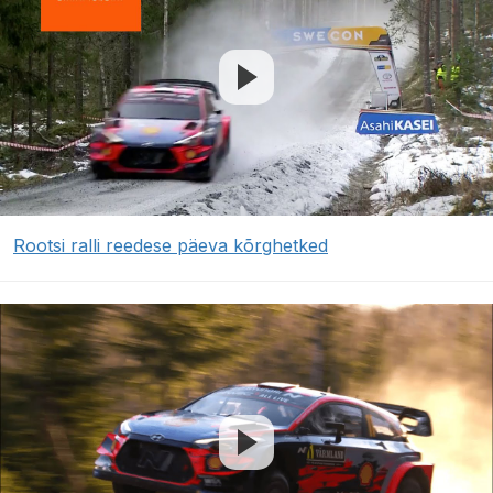
Rootsi ralli reedese päeva kõrghetked