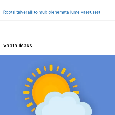
Rootsi talveralli toimub olenemata lume vaesusest
Vaata lisaks