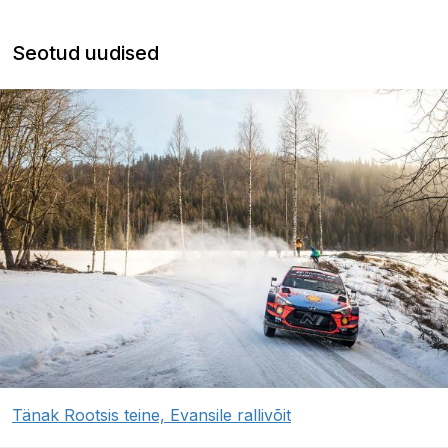
Seotud uudised
Tänak Rootsis teine, Evansile rallivõit