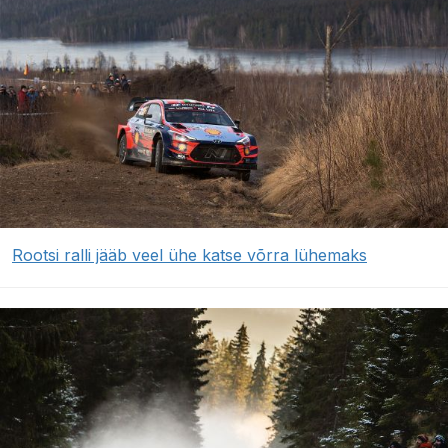
Rootsi ralli jääb veel ühe katse võrra lühemaks