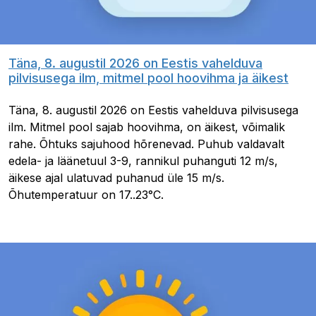
Täna, 8. augustil 2026 on Eestis vahelduva
pilvisusega ilm, mitmel pool hoovihma ja äikest
Täna, 8. augustil 2026 on Eestis vahelduva pilvisusega
ilm. Mitmel pool sajab hoovihma, on äikest, võimalik
rahe. Õhtuks sajuhood hõrenevad. Puhub valdavalt
edela- ja läänetuul 3-9, rannikul puhanguti 12 m/s,
äikese ajal ulatuvad puhanud üle 15 m/s.
Õhutemperatuur on 17..23°C.