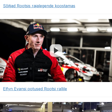
Sõitjad Rootsis rajalegende koostamas
Elfyn Evansi ootused Rootsi rallile