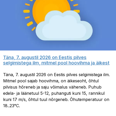
Täna, 7. augustil 2026 on Eestis pilves
selgimistega ilm, mitmel pool hoovihma ja äikest
Täna, 7. augustil 2026 on Eestis pilves selgimistega ilm.
Mitmel pool sajab hoovihma, on äikeseoht, õhtul
pilvisus hõreneb ja saju võimalus väheneb. Puhub
edela- ja läänetuul 5-12, puhanguti kuni 15, rannikul
kuni 17 m/s, õhtul tuul nõrgeneb. Õhutemperatuur on
18..23°C.