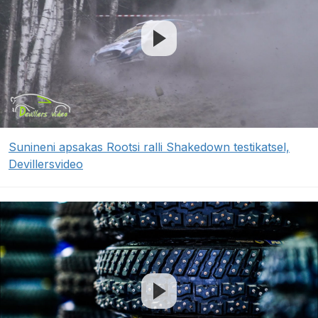
Sunineni apsakas Rootsi ralli Shakedown testikatsel,
Devillersvideo