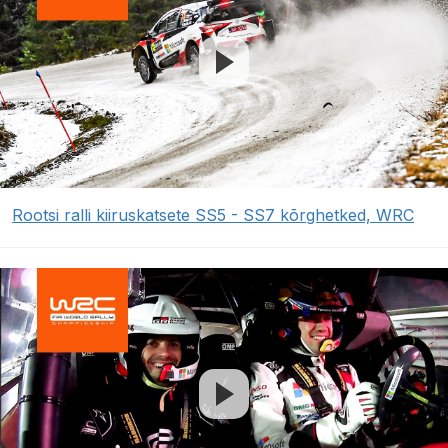
Rootsi ralli kiiruskatsete SS5 - SS7 kõrghetked, WRC