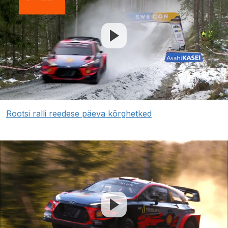
Rootsi ralli reedese päeva kõrghetked