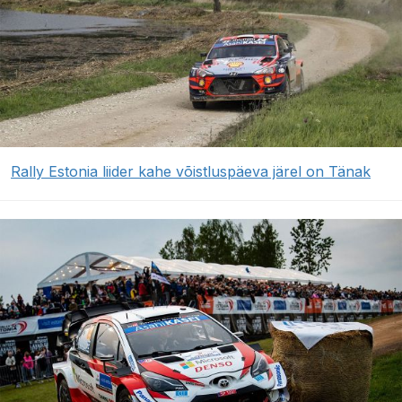
Rally Estonia liider kahe võistluspäeva järel on Tänak