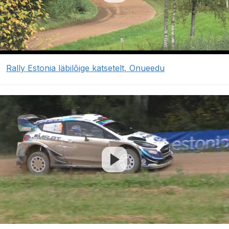
Rally Estonia läbilõige katsetelt, Onueedu