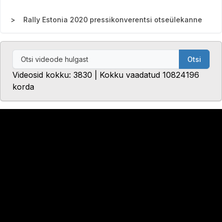
Rally Estonia 2020 pressikonverentsi otseülekanne
Otsi
Videosid kokku: 3830 | Kokku vaadatud 10824196
korda