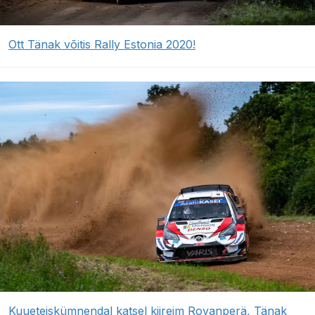
Ott Tänak võitis Rally Estonia 2020!
Kuueteiskümnendal katsel kiireim Rovanperä, Tänak