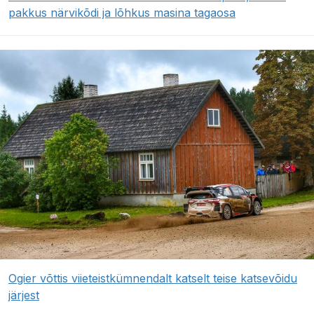
pakkus närvikõdi ja lõhkus masina tagaosa
Ogier võttis viieteistkümnendalt katselt teise katsevõidu
järjest