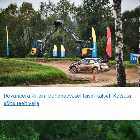
Rovanperä kiireim pühapäevasel teisel katsel, Katsuta
sõitis teelt välja