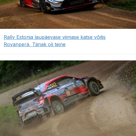
Rally Estonia laupäevase viimase katse võitis
Rovanperä, Tänak oli teine