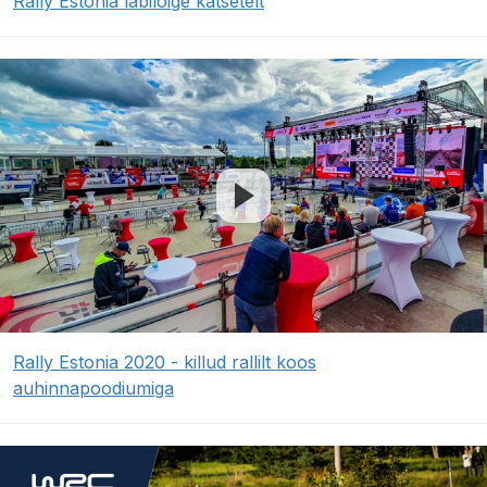
Rally Estonia läbilõige katsetelt
Rally Estonia 2020 - killud rallilt koos
auhinnapoodiumiga