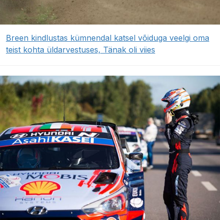
Breen kindlustas kümnendal katsel võiduga veelgi oma
teist kohta üldarvestuses, Tänak oli viies