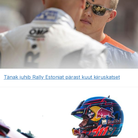
Tänak juhib Rally Estoniat pärast kuut kiiruskatset