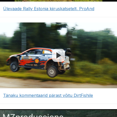
Ülevaade Rally Estonia kiiruskatsetelt, ProAnd
Tänaku kommentaarid pärast võitu DirtFishile