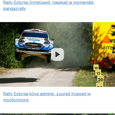
Rally Estonia õnnetused, napikad ja momendid,
pangazrally
Rally Estonia kõva admine, suured hüpped ja
mootorimüra