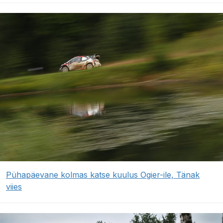
Pühapäevane kolmas katse kuulus Ogier-ile, Tänak
viies