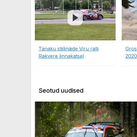
Tänaku stiilinäide Viru ralli
Gross
Rakvere linnakatsel
2020
Seotud uudised