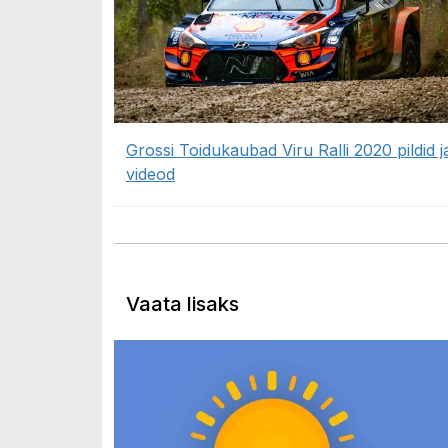
Grossi Toidukaubad Viru Ralli 2020 pildid j
videod
Vaata lisaks