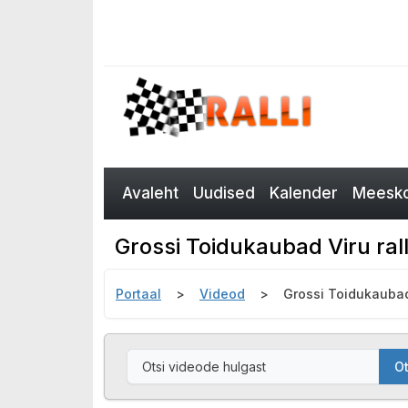
Avaleht
Uudised
Kalender
Meesko
Grossi Toidukaubad Viru ral
Portaal
Videod
Grossi Toidukaubad
Ot