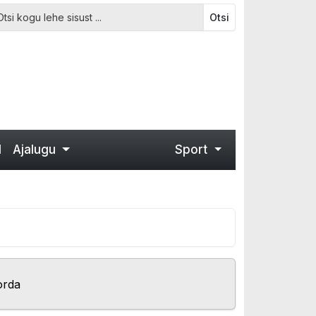
Otsi
d
Ajalugu
Sport
orda