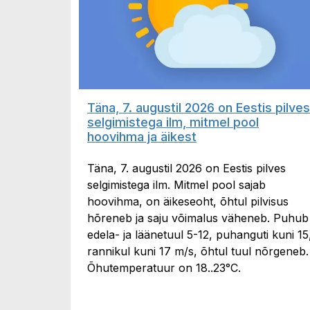
Täna, 7. augustil 2026 on Eestis pilves
selgimistega ilm, mitmel pool
hoovihma ja äikest
Täna, 7. augustil 2026 on Eestis pilves
selgimistega ilm. Mitmel pool sajab
hoovihma, on äikeseoht, õhtul pilvisus
hõreneb ja saju võimalus väheneb. Puhub
edela- ja läänetuul 5-12, puhanguti kuni 15
rannikul kuni 17 m/s, õhtul tuul nõrgeneb.
Õhutemperatuur on 18..23°C.