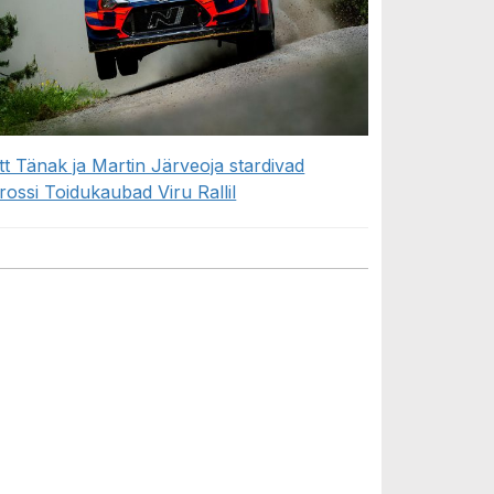
tt Tänak ja Martin Järveoja stardivad
rossi Toidukaubad Viru Rallil