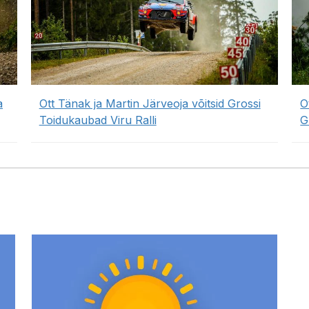
a
Ott Tänak ja Martin Järveoja võitsid Grossi
O
Toidukaubad Viru Ralli
G