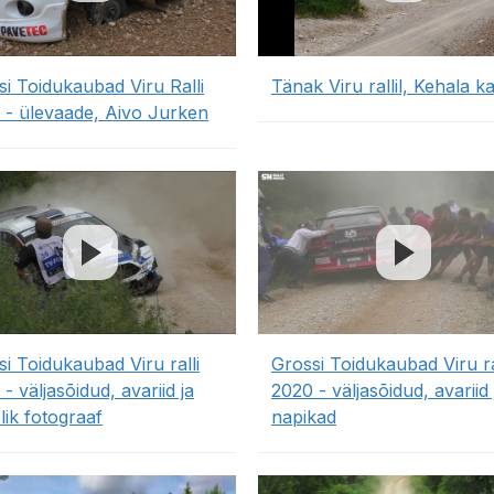
si Toidukaubad Viru Ralli
Tänak Viru rallil, Kehala ka
 - ülevaade, Aivo Jurken
i Toidukaubad Viru ralli
Grossi Toidukaubad Viru ra
- väljasõidud, avariid ja
2020 - väljasõidud, avariid 
lik fotograaf
napikad