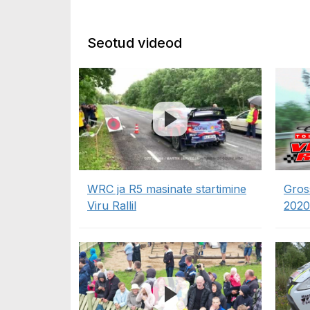
Seotud videod
WRC ja R5 masinate startimine
Gros
Viru Rallil
2020