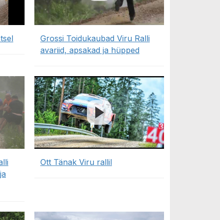
tsel
Grossi Toidukaubad Viru Ralli
avariid, apsakad ja hüpped
lli
Ott Tänak Viru rallil
ja