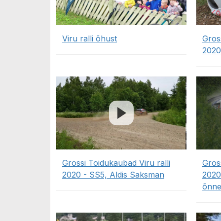
Viru ralli õhust
Gros
2020
Grossi Toidukaubad Viru ralli
Gross
2020 - SS5, Aldis Saksman
2020 
õnne