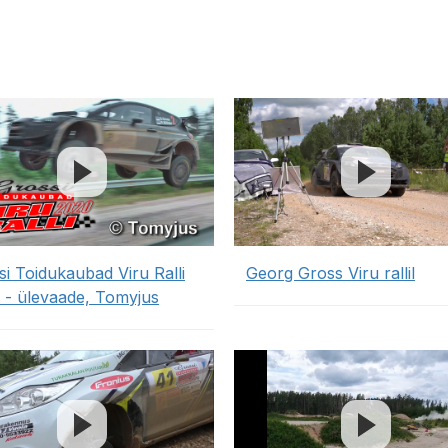
si Toidukaubad Viru Ralli
Georg Gross Viru rallil
 - ülevaade, Tomyjus