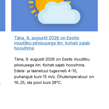
Täna, 6. augustil 2026 on Eestis
muutliku pilvisusega ilm, kohati sajab
hoovihma
Täna, 6. augustil 2026 on Eestis muutliku
pilvisusega ilm. Kohati sajab hoovihma.
Edela- ja läänetuul tugevneb 4-10,
puhanguti kuni 15 m/s. Õhutemperatuur on
,
19..25, ida pool kuni 28°C.