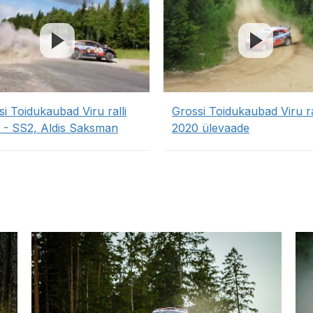
i Toidukaubad Viru ralli
Grossi Toidukaubad Viru ra
 - SS2, Aldis Saksman
2020 ülevaade