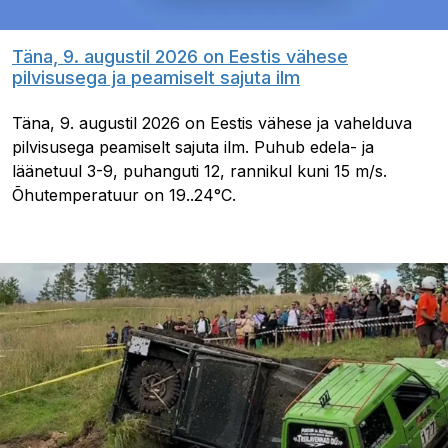
Täna, 9. augustil 2026 on Eestis vähese
pilvisusega ja peamiselt sajuta ilm
Täna, 9. augustil 2026 on Eestis vähese ja vahelduva
pilvisusega peamiselt sajuta ilm. Puhub edela- ja
läänetuul 3-9, puhanguti 12, rannikul kuni 15 m/s.
Õhutemperatuur on 19..24°C.