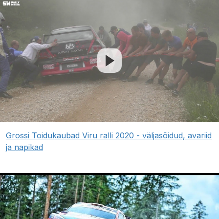
Grossi Toidukaubad Viru ralli 2020 - väljasõidud, avariid
ja napikad