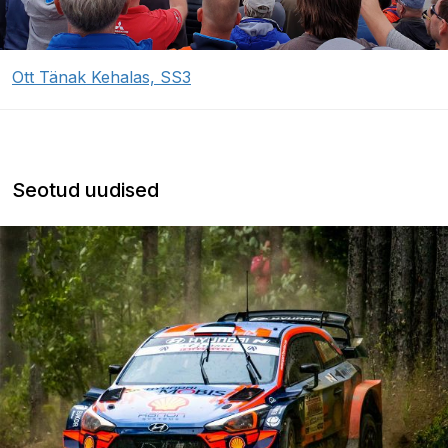
Ott Tänak Kehalas, SS3
Seotud uudised