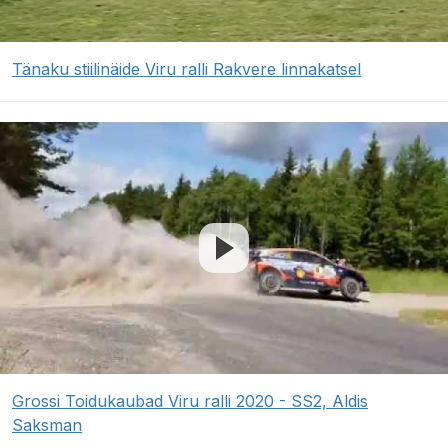
Tänaku stiilinäide Viru ralli Rakvere linnakatsel
Grossi Toidukaubad Viru ralli 2020 - SS2, Aldis
Saksman