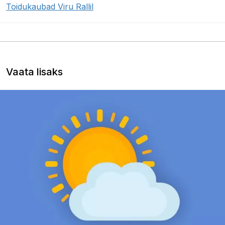
Toidukaubad Viru Rallil
Vaata lisaks