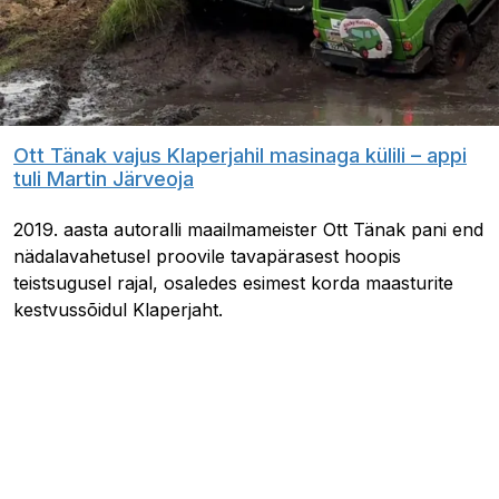
Ott Tänak vajus Klaperjahil masinaga külili – appi
tuli Martin Järveoja
2019. aasta autoralli maailmameister Ott Tänak pani end
nädalavahetusel proovile tavapärasest hoopis
teistsugusel rajal, osaledes esimest korda maasturite
kestvussõidul Klaperjaht.