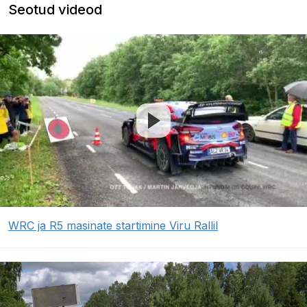
Seotud videod
WRC ja R5 masinate startimine Viru Rallil