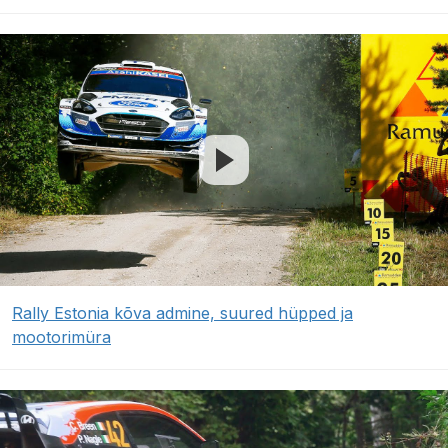
Rally Estonia kõva admine, suured hüpped ja
mootorimüra