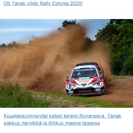
Ott Tänak võitis Rally Estonia 2020!
Kuueteiskümnendal katsel kiireim Rovanperä, Tänak
pakkus närvikõdi ja lõhkus masina tagaosa