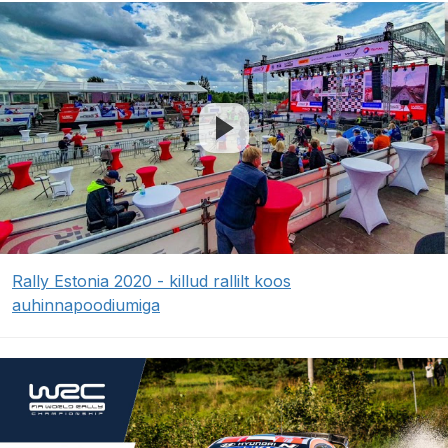
Rally Estonia 2020 - killud rallilt koos
auhinnapoodiumiga