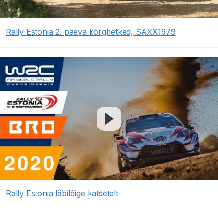
Rally Estonia 2. päeva kõrghetked, SAXX1979
Rally Estonia läbilõige katsetelt