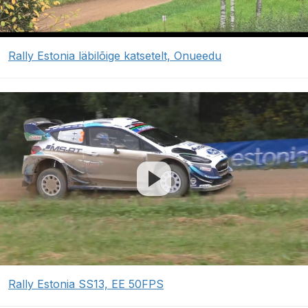
Rally Estonia läbilõige katsetelt, Onueedu
Rally Estonia SS13, EE 50FPS