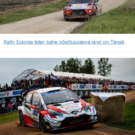
Rally Estonia liider kahe võistluspäeva järel on Tänak