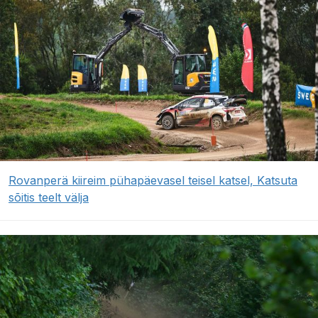
Rovanperä kiireim pühapäevasel teisel katsel, Katsuta
sõitis teelt välja