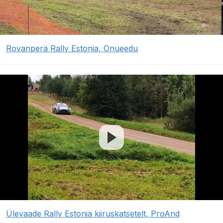
Rovanperä Rally Estonia, Onueedu
Ülevaade Rally Estonia kiiruskatsetelt, ProAnd