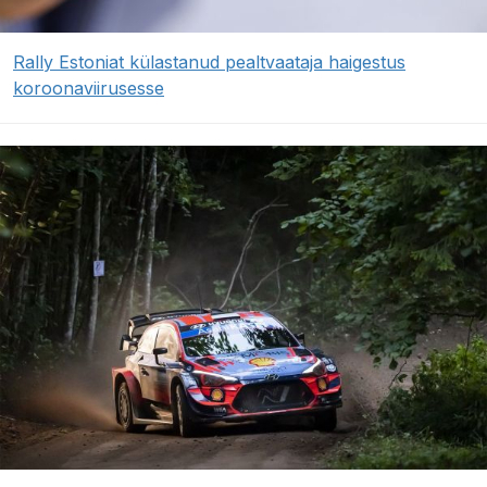
Rally Estoniat külastanud pealtvaataja haigestus
koroonaviirusesse