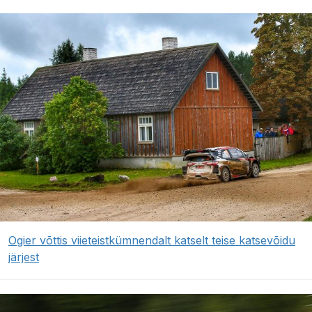
Ogier võttis viieteistkümnendalt katselt teise katsevõidu
järjest