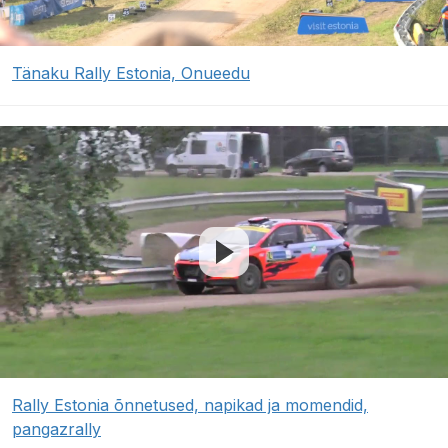
Tänaku Rally Estonia, Onueedu
Rally Estonia õnnetused, napikad ja momendid,
pangazrally