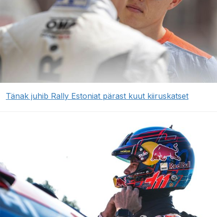
Tänak juhib Rally Estoniat pärast kuut kiiruskatset