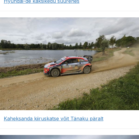
Hyundai-de kaksikedu suurenes
Kaheksanda kiiruskatse võit Tänaku päralt