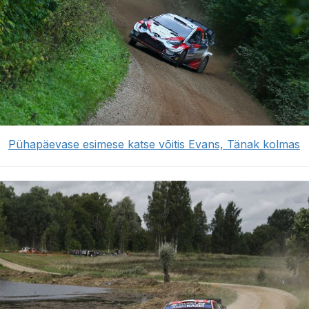
Pühapäevase esimese katse võitis Evans, Tänak kolmas