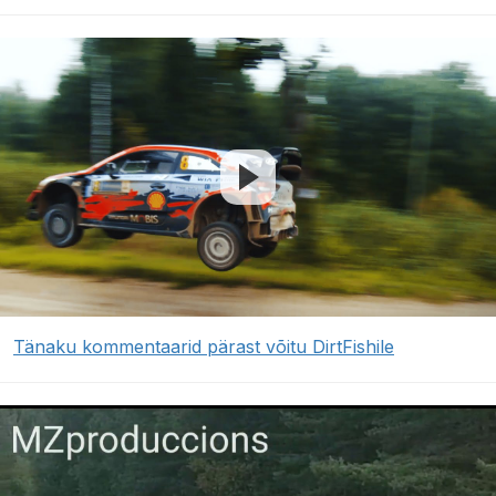
Tänaku kommentaarid pärast võitu DirtFishile