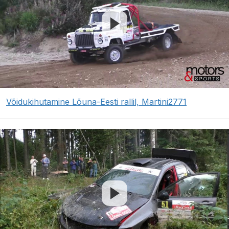
Võidukihutamine Lõuna-Eesti rallil, Martini2771