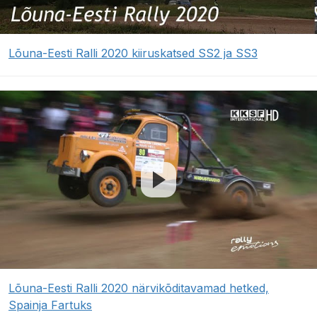
Lõuna-Eesti Ralli 2020 kiiruskatsed SS2 ja SS3
Lõuna-Eesti Ralli 2020 närvikõditavamad hetked,
Spainja Fartuks