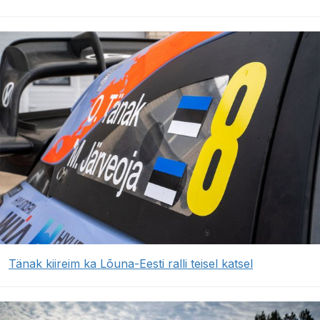
Tänak kiireim ka Lõuna-Eesti ralli teisel katsel