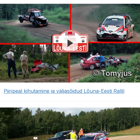
Piiripeal kihutamine ja väljasõidud Lõuna-Eesti Rallil