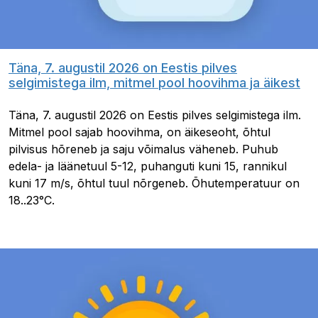
Täna, 7. augustil 2026 on Eestis pilves
selgimistega ilm, mitmel pool hoovihma ja äikest
Täna, 7. augustil 2026 on Eestis pilves selgimistega ilm.
Mitmel pool sajab hoovihma, on äikeseoht, õhtul
pilvisus hõreneb ja saju võimalus väheneb. Puhub
edela- ja läänetuul 5-12, puhanguti kuni 15, rannikul
kuni 17 m/s, õhtul tuul nõrgeneb. Õhutemperatuur on
18..23°C.