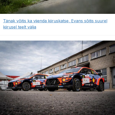
Tänak võitis ka viienda kiiruskatse, Evans sõitis suurel
kiirusel teelt välja