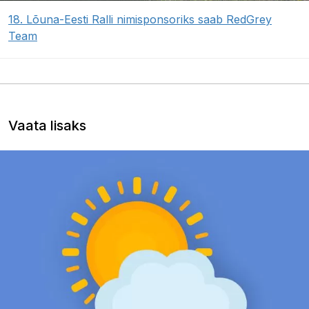
18. Lõuna-Eesti Ralli nimisponsoriks saab RedGrey
Team
Vaata lisaks