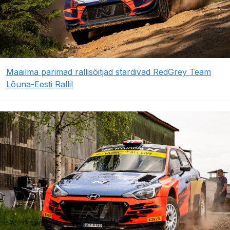
Maailma parimad rallisõitjad stardivad RedGrey Team
Lõuna-Eesti Rallil