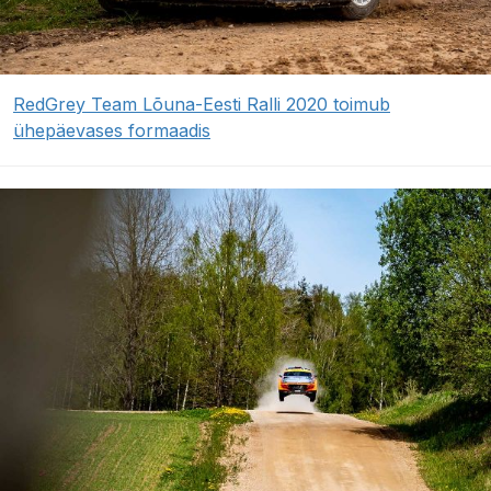
RedGrey Team Lõuna-Eesti Ralli 2020 toimub
ühepäevases formaadis