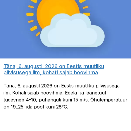
Täna, 6. augustil 2026 on Eestis muutliku
pilvisusega ilm, kohati sajab hoovihma
Täna, 6. augustil 2026 on Eestis muutliku pilvisusega
ilm. Kohati sajab hoovihma. Edela- ja läänetuul
tugevneb 4-10, puhanguti kuni 15 m/s. Õhutemperatuur
on 19..25, ida pool kuni 28°C.