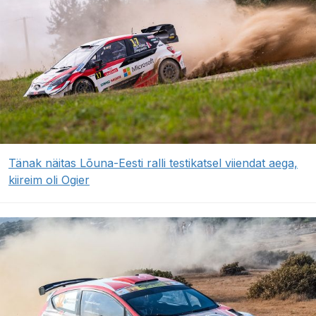
Tänak näitas Lõuna-Eesti ralli testikatsel viiendat aega,
kiireim oli Ogier