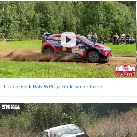
Lõuna-Eesti Ralli WRC ja R5 kõva andmine