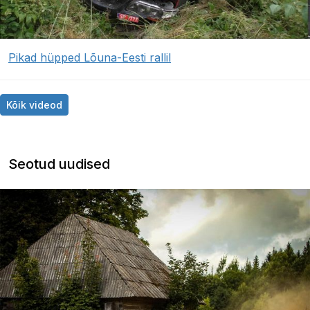
Pikad hüpped Lõuna-Eesti rallil
Kõik videod
Seotud uudised