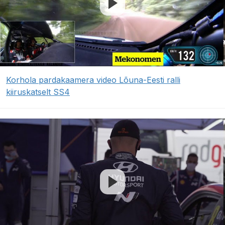
Korhola pardakaamera video Lõuna-Eesti ralli
kiiruskatselt SS4