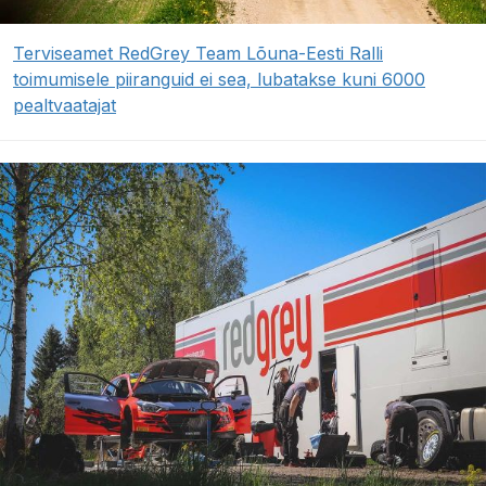
Terviseamet RedGrey Team Lõuna-Eesti Ralli
toimumisele piiranguid ei sea, lubatakse kuni 6000
pealtvaatajat