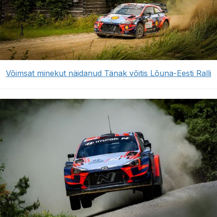
Võimsat minekut näidanud Tänak võitis Lõuna-Eesti Ralli