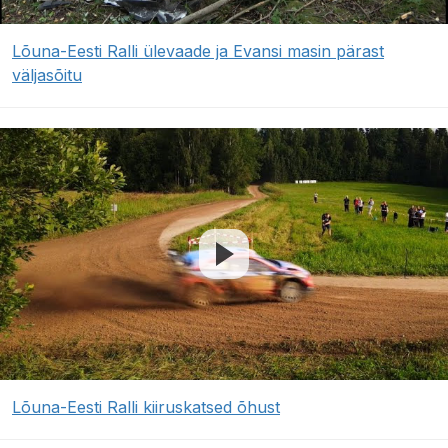
Lõuna-Eesti Ralli ülevaade ja Evansi masin pärast
väljasõitu
Lõuna-Eesti Ralli kiiruskatsed õhust