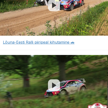
Lõuna-Eesti Ralli piiripeal kihutamine 🚗