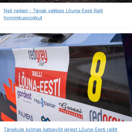
Neli neljast - Tänak valitses Lõuna-Eesti Ralli
hommikupoolikut
Tänakule kolmas katsevõit järjest Lõuna-Eesti rallilt