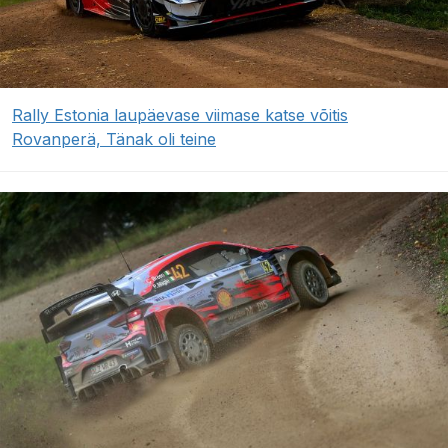
Rally Estonia laupäevase viimase katse võitis
Rovanperä, Tänak oli teine