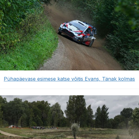
Pühapäevase esimese katse võitis Evans, Tänak kolmas