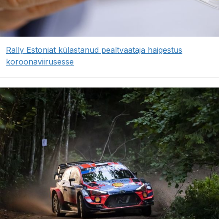
Rally Estoniat külastanud pealtvaataja haigestus
koroonaviirusesse