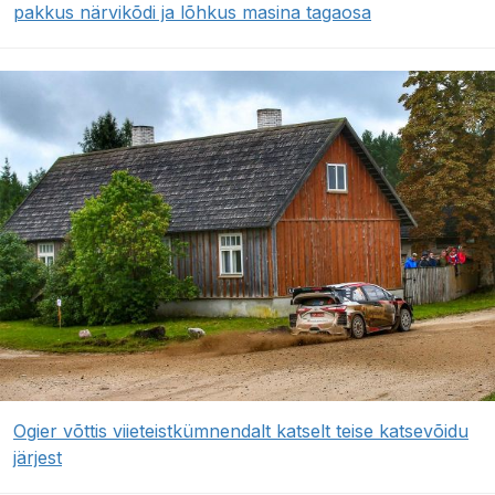
pakkus närvikõdi ja lõhkus masina tagaosa
Ogier võttis viieteistkümnendalt katselt teise katsevõidu
järjest