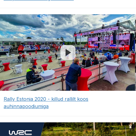
Rally Estonia 2020 - killud rallilt koos
auhinnapoodiumiga