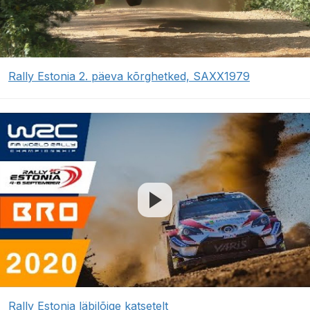
Rally Estonia 2. päeva kõrghetked, SAXX1979
Rally Estonia läbilõige katsetelt