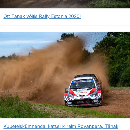
Ott Tänak võitis Rally Estonia 2020!
Kuueteiskümnendal katsel kiireim Rovanperä, Tänak