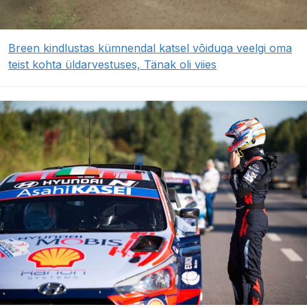
Breen kindlustas kümnendal katsel võiduga veelgi oma
teist kohta üldarvestuses, Tänak oli viies