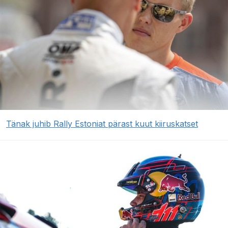
Tänak juhib Rally Estoniat pärast kuut kiiruskatset