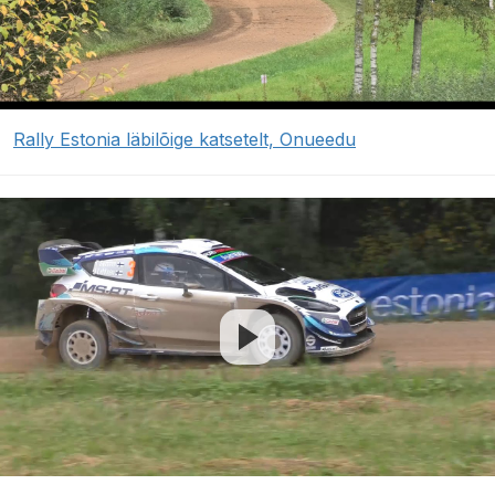
Rally Estonia läbilõige katsetelt, Onueedu