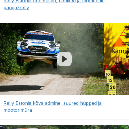
Rally Estonia õnnetused, napikad ja momendid,
pangazrally
Rally Estonia kõva admine, suured hüpped ja
mootorimüra