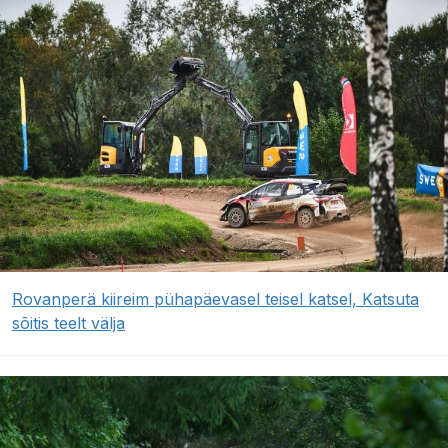
Rovanperä kiireim pühapäevasel teisel katsel, Katsuta
sõitis teelt välja