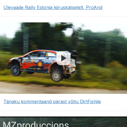
Ülevaade Rally Estonia kiiruskatsetelt, ProAnd
Tänaku kommentaarid pärast võitu DirtFishile