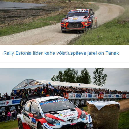
Rally Estonia liider kahe võistluspäeva järel on Tänak