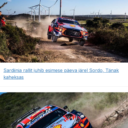
Sardiinia rallit juhib esimese päeva järel Sordo, Tänak
kaheksas