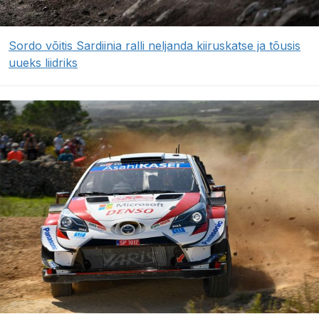
Sordo võitis Sardiinia ralli neljanda kiiruskatse ja tõusis
uueks liidriks