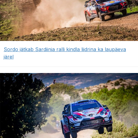
Sordo jätkab Sardiinia ralli kindla liidrina ka laupäeva
järel