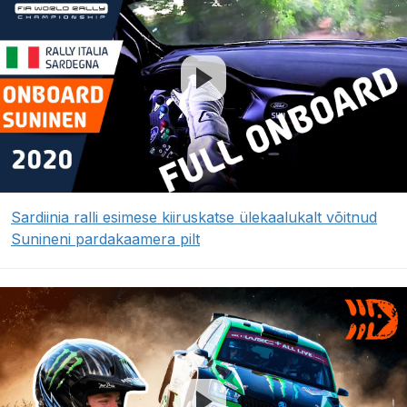
Sardiinia ralli esimese kiiruskatse ülekaalukalt võitnud
Sunineni pardakaamera pilt