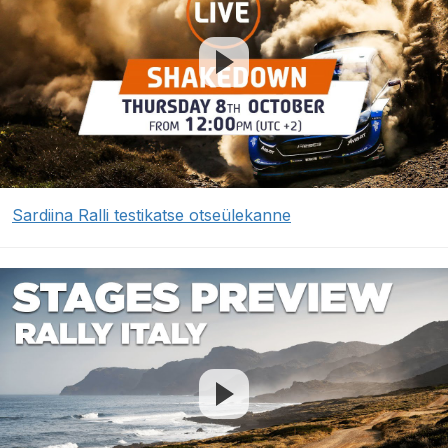
Sardiina Ralli testikatse otseülekanne