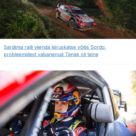
Sardiinia ralli viienda kiiruskatse võitis Sordo,
probleemidest vabanenud Tänak oli teine