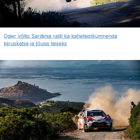
Ogier võitis Sardiinia rallil ka kaheteistkümnenda
kiiruskatse ja tõusis teiseks