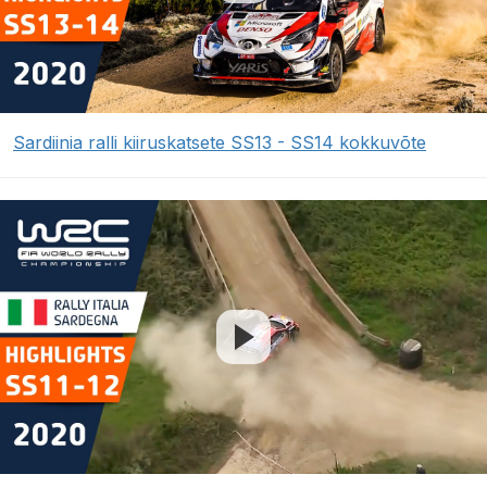
Sardiinia ralli kiiruskatsete SS13 - SS14 kokkuvõte