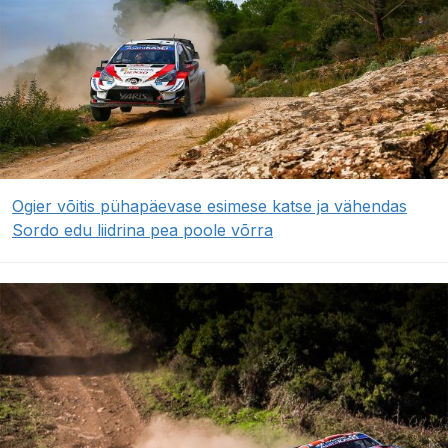
Ogier võitis pühapäevase esimese katse ja vähendas
Sordo edu liidrina pea poole võrra