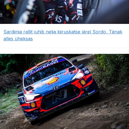
Sardiinia rallit juhib nelja kiiruskatse järel Sordo, Tänak
alles üheksas