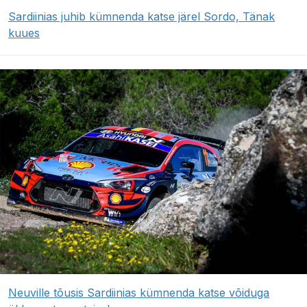
Sardiinias juhib kümnenda katse järel Sordo, Tänak
kuues
Neuville tõusis Sardiinias kümnenda katse võiduga