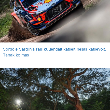
Sordole Sardiinia ralli kuuendalt katselt neljas katsevõit,
Tänak kolmas