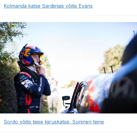
Kolmanda katse Sardiinias võitis Evans
Sordo võitis teise kiiruskatse, Suninen teine