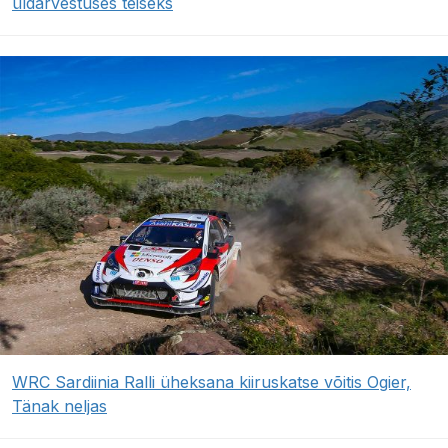
üldarvestuses teiseks
WRC Sardiinia Ralli üheksana kiiruskatse võitis Ogier,
Tänak neljas