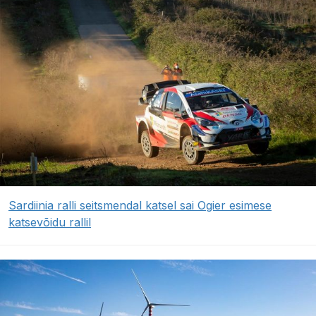
Sardiinia ralli seitsmendal katsel sai Ogier esimese
katsevõidu rallil