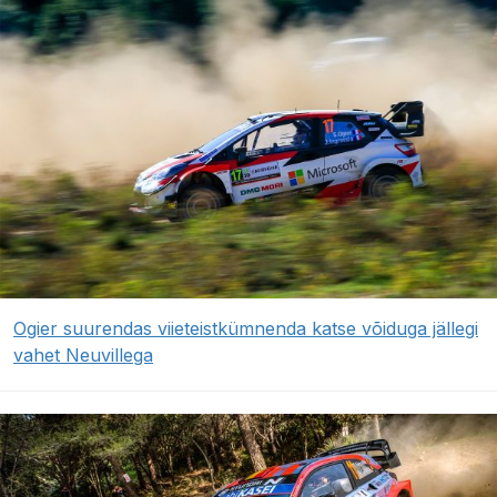
Ogier suurendas viieteistkümnenda katse võiduga jällegi
vahet Neuvillega