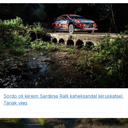
Sordo oli kiireim Sardiinia Ralli kaheksandal kiiruskatsel,
Tänak viies