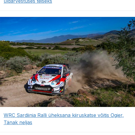
üldarvestuses teiseks
WRC Sardiinia Ralli üheksana kiiruskatse võitis Ogier,
Tänak neljas