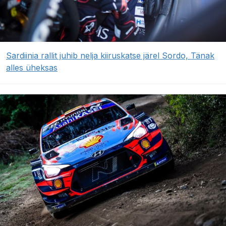
Sardiinia rallit juhib nelja kiiruskatse järel Sordo, Tänak
alles üheksas