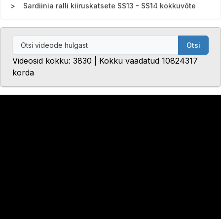
Sardiinia ralli kiiruskatsete SS13 - SS14 kokkuvõte
Otsi
Videosid kokku: 3830 | Kokku vaadatud 10824317
korda