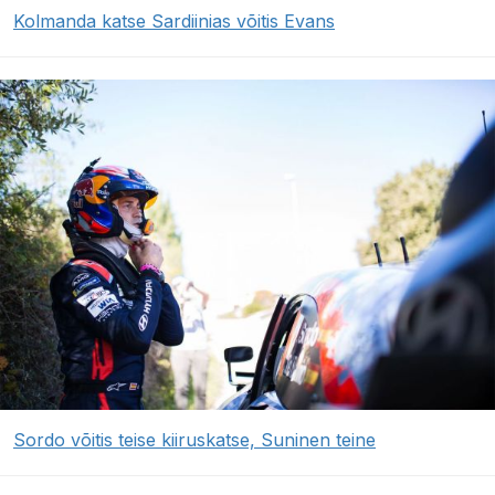
Kolmanda katse Sardiinias võitis Evans
Sordo võitis teise kiiruskatse, Suninen teine