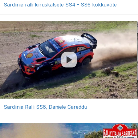
Sardiinia ralli kiiruskatsete SS4 - SS6 kokkuvõte
Sardiinia Ralli SS6, Daniele Careddu