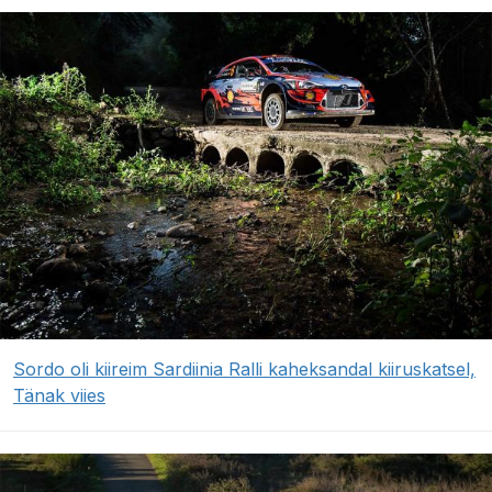
Sordo oli kiireim Sardiinia Ralli kaheksandal kiiruskatsel,
Tänak viies