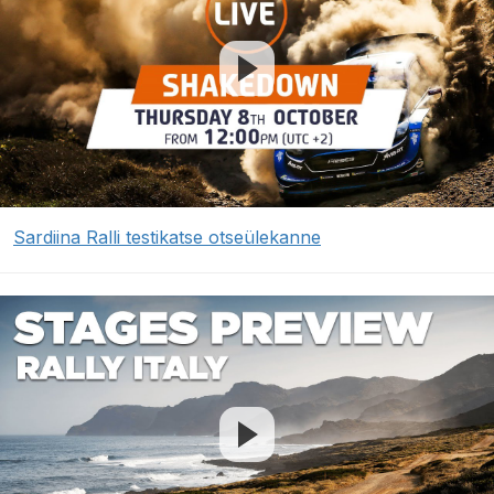
Sardiina Ralli testikatse otseülekanne