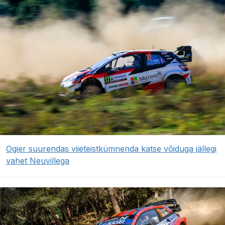
Ogier suurendas viieteistkümnenda katse võiduga jällegi
vahet Neuvillega