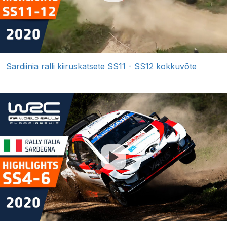
Sardiinia ralli kiiruskatsete SS11 - SS12 kokkuvõte