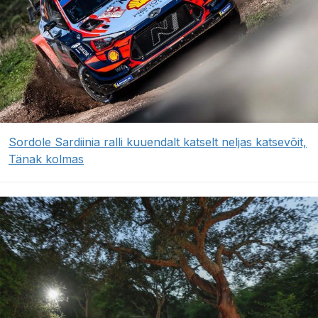
Sordole Sardiinia ralli kuuendalt katselt neljas katsevõit,
Tänak kolmas