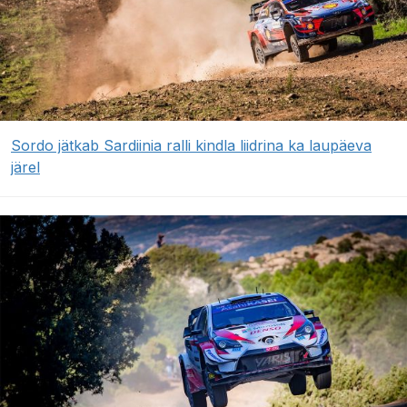
Sordo jätkab Sardiinia ralli kindla liidrina ka laupäeva
järel