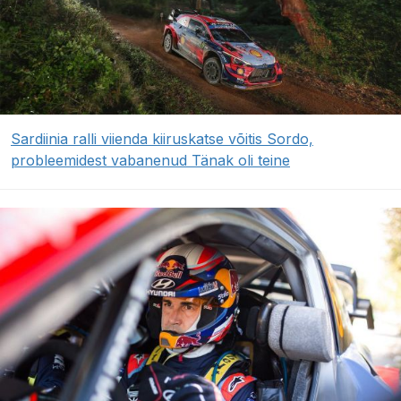
Sardiinia ralli viienda kiiruskatse võitis Sordo,
probleemidest vabanenud Tänak oli teine