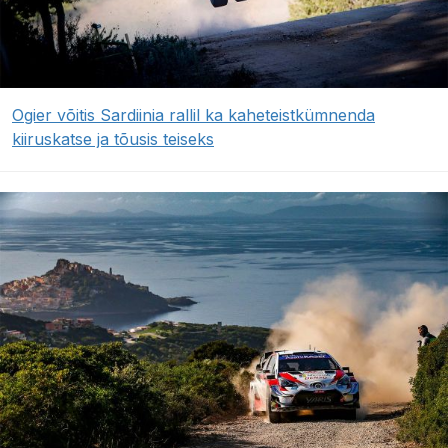
Ogier võitis Sardiinia rallil ka kaheteistkümnenda
kiiruskatse ja tõusis teiseks