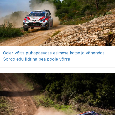
Ogier võitis pühapäevase esimese katse ja vähendas
Sordo edu liidrina pea poole võrra