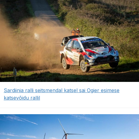
Sardiinia ralli seitsmendal katsel sai Ogier esimese
katsevõidu rallil