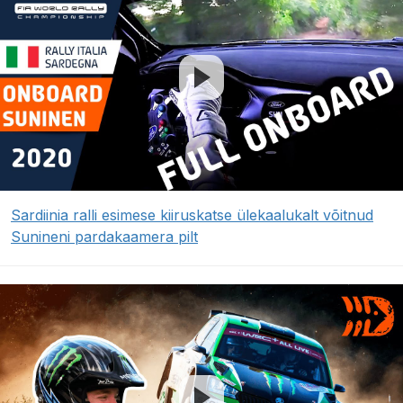
Sardiinia ralli esimese kiiruskatse ülekaalukalt võitnud
Sunineni pardakaamera pilt