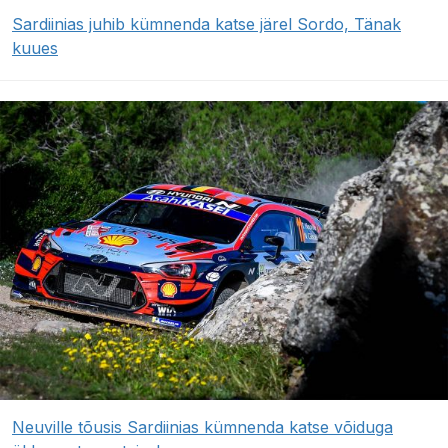
Sardiinias juhib kümnenda katse järel Sordo, Tänak
kuues
Neuville tõusis Sardiinias kümnenda katse võiduga