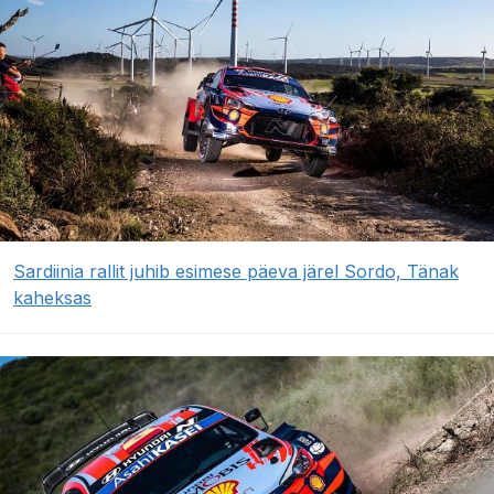
Sardiinia rallit juhib esimese päeva järel Sordo, Tänak
kaheksas