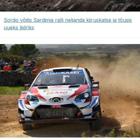
Sordo võitis Sardiinia ralli neljanda kiiruskatse ja tõusis
uueks liidriks