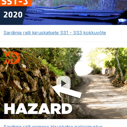
Sardiinia ralli kiiruskatsete SS1 - SS3 kokkuvõte
Sardiinia ralli esimese kiiruskatse iseloomustus