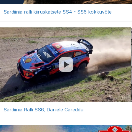
Sardiinia ralli kiiruskatsete SS4 - SS6 kokkuvõte
Sardiinia Ralli SS6, Daniele Careddu