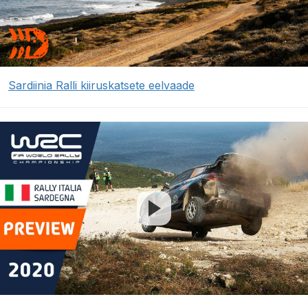
Sardiinia Ralli kiiruskatsete eelvaade