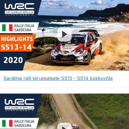
Sardiinia ralli kiiruskatsete SS13 - SS14 kokkuvõte