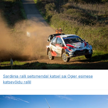
Sardiinia ralli seitsmendal katsel sai Ogier esimese
katsevõidu rallil