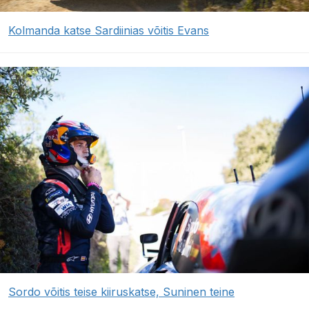
Kolmanda katse Sardiinias võitis Evans
Sordo võitis teise kiiruskatse, Suninen teine