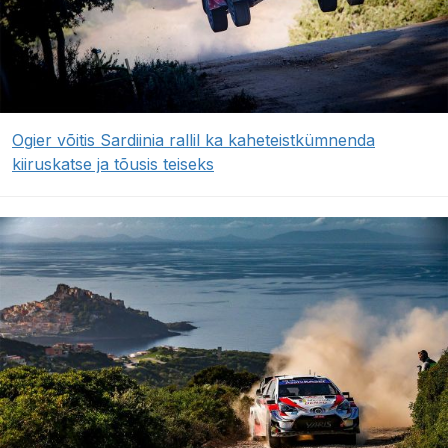
Ogier võitis Sardiinia rallil ka kaheteistkümnenda
kiiruskatse ja tõusis teiseks