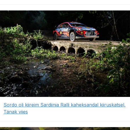
Sordo oli kiireim Sardiinia Ralli kaheksandal kiiruskatsel,
Tänak viies