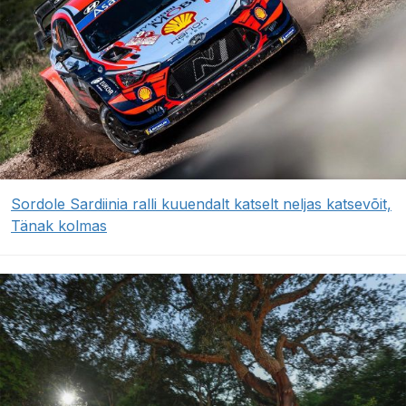
Sordole Sardiinia ralli kuuendalt katselt neljas katsevõit,
Tänak kolmas