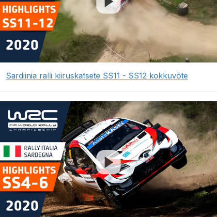
Sardiinia ralli kiiruskatsete SS11 - SS12 kokkuvõte