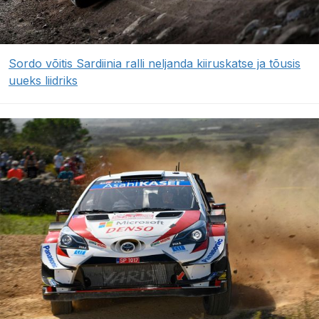
Sordo võitis Sardiinia ralli neljanda kiiruskatse ja tõusis
uueks liidriks