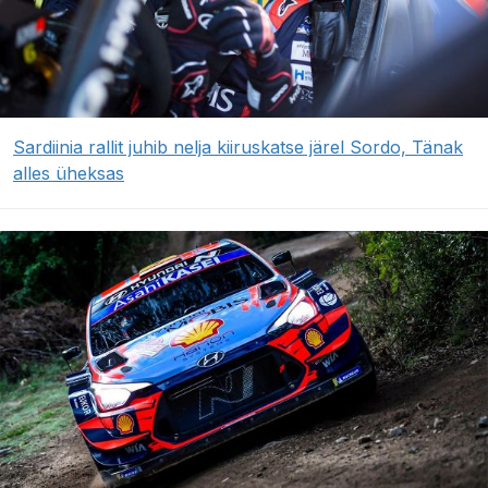
Sardiinia rallit juhib nelja kiiruskatse järel Sordo, Tänak
alles üheksas