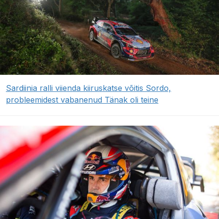
Sardiinia ralli viienda kiiruskatse võitis Sordo,
probleemidest vabanenud Tänak oli teine