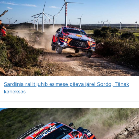
Sardiinia rallit juhib esimese päeva järel Sordo, Tänak
kaheksas