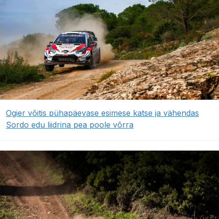
Ogier võitis pühapäevase esimese katse ja vähendas
Sordo edu liidrina pea poole võrra