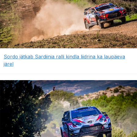
Sordo jätkab Sardiinia ralli kindla liidrina ka laupäeva
järel