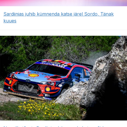
Sardiinias juhib kümnenda katse järel Sordo, Tänak
kuues