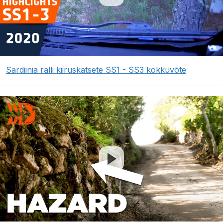
Sardiinia ralli kiiruskatsete SS1 - SS3 kokkuvõte