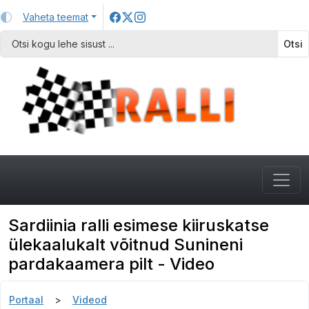
Vaheta teemat
Otsi
Sardiinia ralli esimese kiiruskatse
ülekaalukalt võitnud Sunineni
pardakaamera pilt - Video
Portaal
Videod