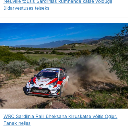
Neuville tõusis Sardiinias kümnenda katse võiduga
üldarvestuses teiseks
WRC Sardiinia Ralli üheksana kiiruskatse võitis Ogier,
Tänak neljas