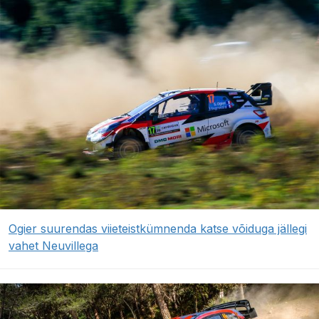
Ogier suurendas viieteistkümnenda katse võiduga jällegi
vahet Neuvillega