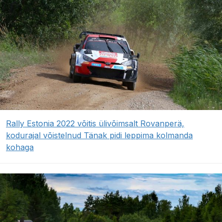
Rally Estonia 2022 võitis ülivõimsalt Rovanperä,
kodurajal võistelnud Tänak pidi leppima kolmanda
kohaga