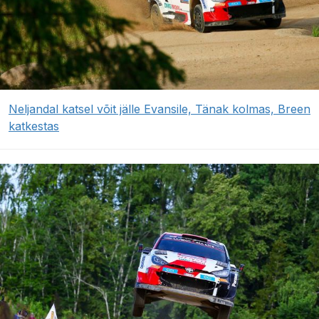
Neljandal katsel võit jälle Evansile, Tänak kolmas, Breen
katkestas