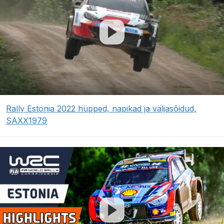
Rally Estonia 2022 hüpped, napikad ja väljasõidud,
SAXX1979