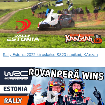
Rally Estonia 2022 kiiruskatse SS20 napikad, XAnzah