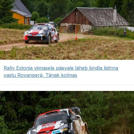
Rally Estonia viimasele päevale läheb kindla liidrina
vastu Rovanperä, Tänak kolmas