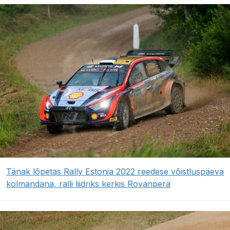
Tänak lõpetas Rally Estonia 2022 reedese võistluspäeva
kolmandana, ralli liidriks kerkis Rovanperä