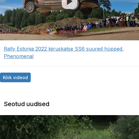
Rally Estonia 2022 kiiruskatse SS6 suured hüpped,
Phenomenal
Kõik videod
Seotud uudised