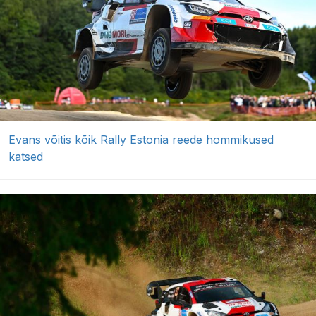
Evans võitis kõik Rally Estonia reede hommikused
katsed