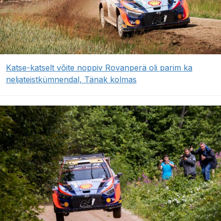
Katse-katselt võite noppiv Rovanperä oli parim ka
neljateistkümnendal, Tänak kolmas