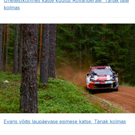
Üheteistkümnes katse kuulus Rovanperäle, Tänak jälle
kolmas
Evans võitis laupäevase esimese katse, Tänak kolmas