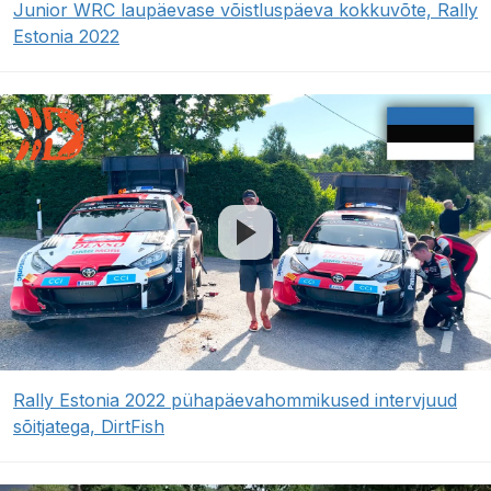
Junior WRC laupäevase võistluspäeva kokkuvõte, Rally
Estonia 2022
Rally Estonia 2022 pühapäevahommikused intervjuud
sõitjatega, DirtFish