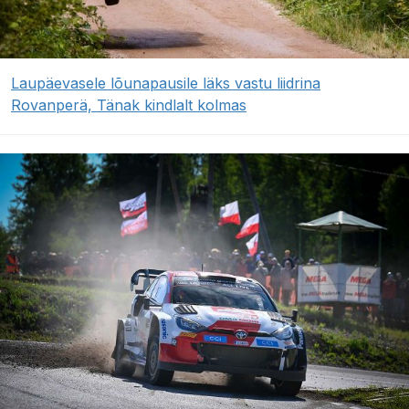
Laupäevasele lõunapausile läks vastu liidrina
Rovanperä, Tänak kindlalt kolmas