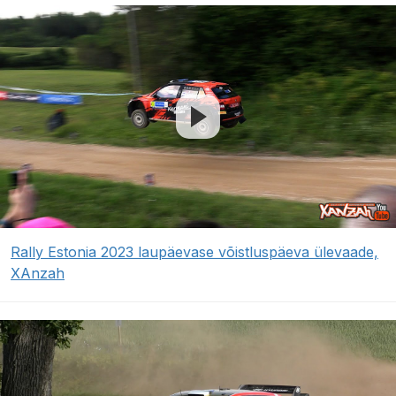
Rally Estonia 2023 laupäevase võistluspäeva ülevaade,
XAnzah