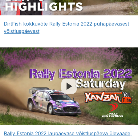
DirtFish kokkuvõte Rally Estonia 2022 pühapäevasest
võistluspäevast
Rally Estonia 2022 laupäevase võistluspäeva ülevaade,