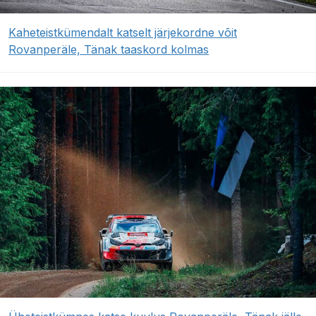
Kaheteistkümendalt katselt järjekordne võit
Rovanperäle, Tänak taaskord kolmas