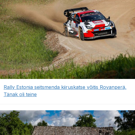
Rally Estonia seitsmenda kiiruskatse võitis Rovanperä,
Tänak oli teine