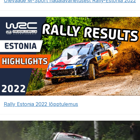
Ülevaade M-Sport nädalavahetusest Rally-Estonia 2022
Rally Estonia 2022 lõpptulemus