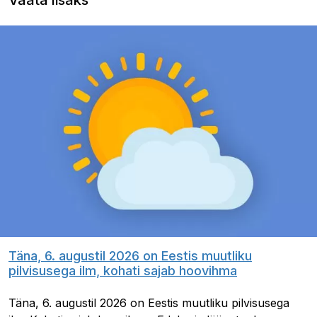
Vaata lisaks
Täna, 6. augustil 2026 on Eestis muutliku
pilvisusega ilm, kohati sajab hoovihma
Täna, 6. augustil 2026 on Eestis muutliku pilvisusega