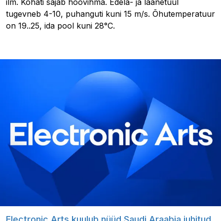
ilm. Kohati sajab hoovihma. Edela- ja läänetuul
tugevneb 4-10, puhanguti kuni 15 m/s. Õhutemperatuur
on 19..25, ida pool kuni 28°C.
Electronic Arts kuulub nüüd Saudi Araabia juhitud