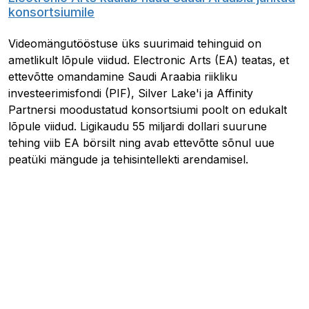
konsortsiumile
Videomängutööstuse üks suurimaid tehinguid on
ametlikult lõpule viidud. Electronic Arts (EA) teatas, et
ettevõtte omandamine Saudi Araabia riikliku
investeerimisfondi (PIF), Silver Lake'i ja Affinity
Partnersi moodustatud konsortsiumi poolt on edukalt
lõpule viidud. Ligikaudu 55 miljardi dollari suurune
tehing viib EA börsilt ning avab ettevõtte sõnul uue
peatüki mängude ja tehisintellekti arendamisel.