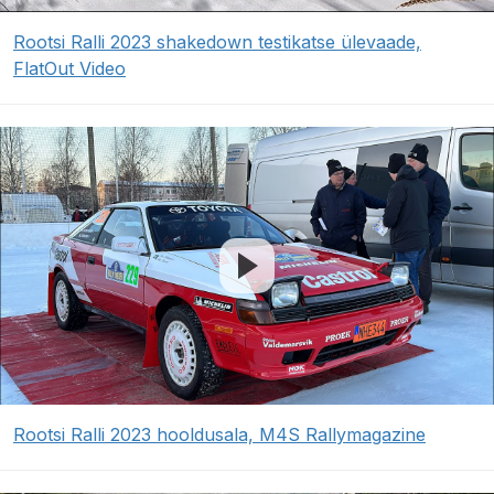
Rootsi Ralli 2023 shakedown testikatse ülevaade,
FlatOut Video
Rootsi Ralli 2023 hooldusala, M4S Rallymagazine