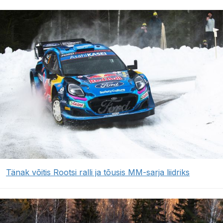
Tänak võitis Rootsi ralli ja tõusis MM-sarja liidriks