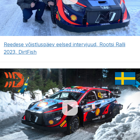
Reedese võistluspäev eelsed intervjuud, Rootsi Ralli
2023, DirtFish