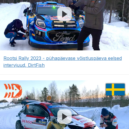
Rootsi Rally 2023 - pühapäevase võistluspäeva eelsed
intervjuud, DirtFish