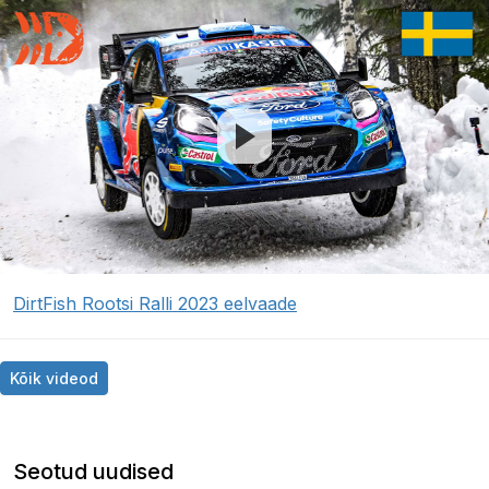
DirtFish Rootsi Ralli 2023 eelvaade
Kõik videod
Seotud uudised