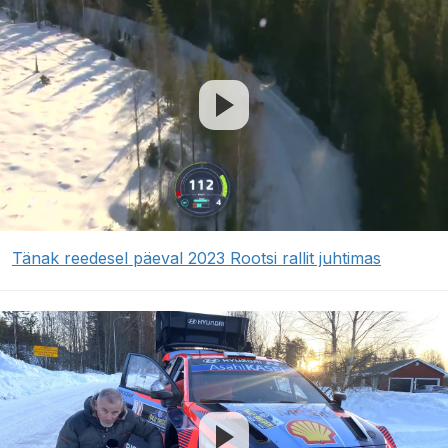
Tänak reedesel päeval 2023 Rootsi rallit juhtimas