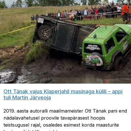
Ott Tänak vajus Klaperjahil masinaga külili – appi
tuli Martin Järveoja
2019. aasta autoralli maailmameister Ott Tänak pani end
nädalavahetusel proovile tavapärasest hoopis
teistsugusel rajal, osaledes esimest korda maasturite