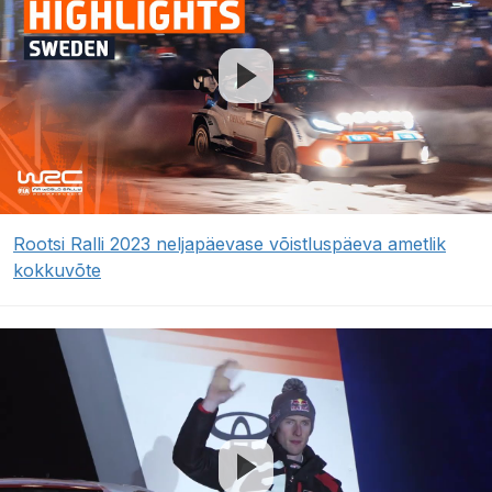
Rootsi Ralli 2023 neljapäevase võistluspäeva ametlik
kokkuvõte