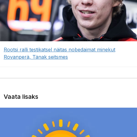
Rootsi ralli testikatsel näitas nobedaimat minekut
Rovanperä, Tänak seitsmes
Vaata lisaks