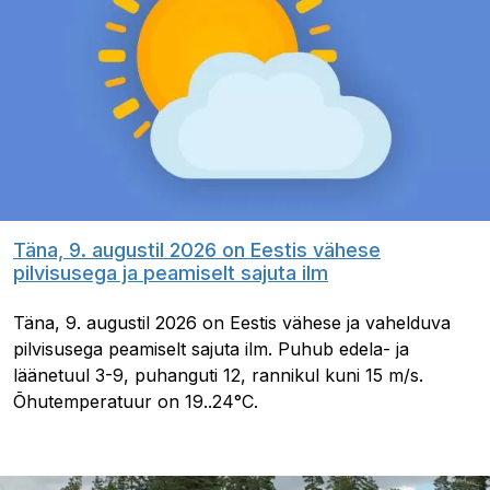
Täna, 9. augustil 2026 on Eestis vähese
pilvisusega ja peamiselt sajuta ilm
Täna, 9. augustil 2026 on Eestis vähese ja vahelduva
pilvisusega peamiselt sajuta ilm. Puhub edela- ja
läänetuul 3-9, puhanguti 12, rannikul kuni 15 m/s.
Õhutemperatuur on 19..24°C.