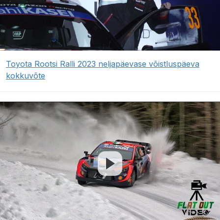
Toyota Rootsi Ralli 2023 neljapäevase võistluspäeva
kokkuvõte