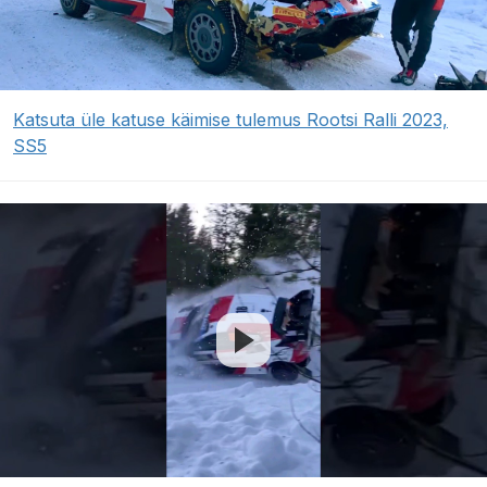
Katsuta üle katuse käimise tulemus Rootsi Ralli 2023,
SS5