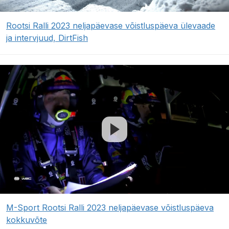
Rootsi Ralli 2023 neljapäevase võistluspäeva ülevaade
ja intervjuud, DirtFish
M-Sport Rootsi Ralli 2023 neljapäevase võistluspäeva
kokkuvõte