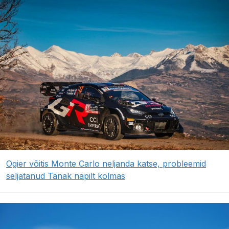
Ogier võitis Monte Carlo neljanda katse, probleemid
seljatanud Tänak napilt kolmas