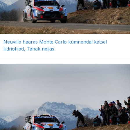
Neuville haaras Monte Carlo kümnendal katsel
liidriohjad, Tänak neljas