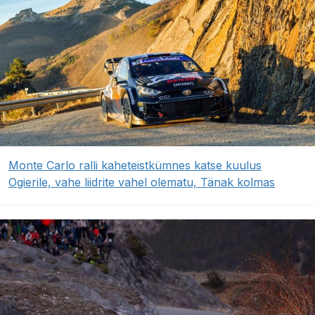
Monte Carlo ralli kaheteistkümnes katse kuulus
Ogierile, vahe liidrite vahel olematu, Tänak kolmas