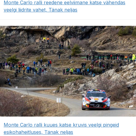
Monte Carlo ralli reedene eelviimane katse vähendas
veelgi liidrite vahet, Tänak neljas
Monte Carlo ralli kuues katse kruvis veelgi pingeid
esikohaheitluses, Tänak neljas