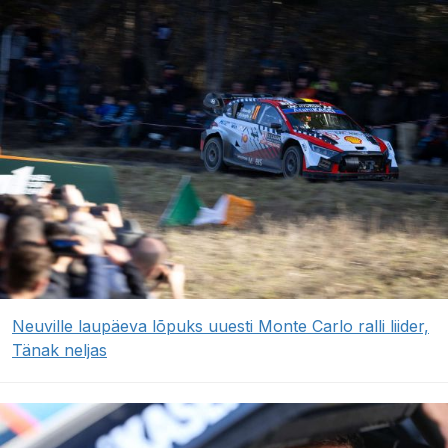
Neuville laupäeva lõpuks uuesti Monte Carlo ralli liider,
Tänak neljas