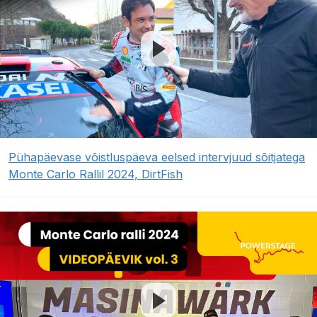
Pühapäevase võistluspäeva eelsed intervjuud sõitjatega
Monte Carlo Rallil 2024, DirtFish