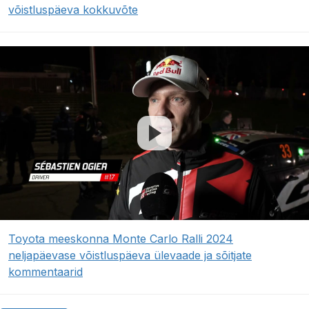
võistluspäeva kokkuvõte
Toyota meeskonna Monte Carlo Ralli 2024
neljapäevase võistluspäeva ülevaade ja sõitjate
kommentaarid