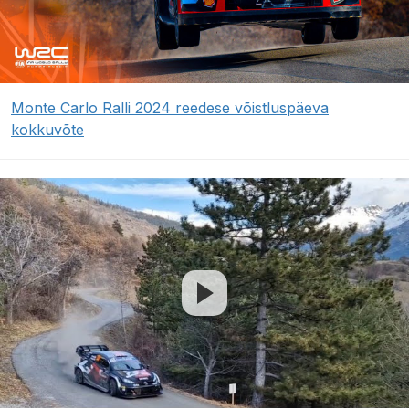
Monte Carlo Ralli 2024 reedese võistluspäeva
kokkuvõte