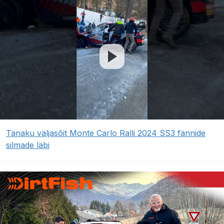
Tänaku väljasõit Monte Carlo Ralli 2024 SS3 fännide
silmade läbi