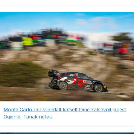
Monte Carlo ralli viiendalt katselt teine katsevõit järjest
Ogierile, Tänak neljas