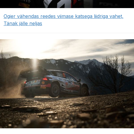
Ogier vähendas reedes viimase katsega liidriga vahet,
Tänak jälle neljas