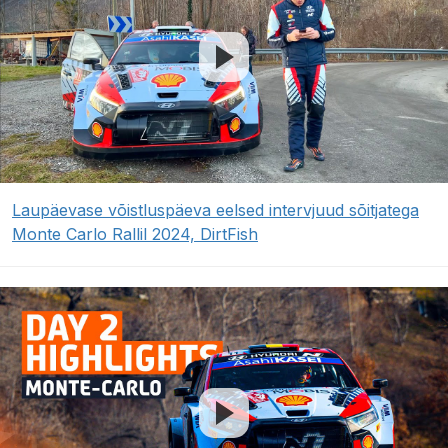
Laupäevase võistluspäeva eelsed intervjuud sõitjatega
Monte Carlo Rallil 2024, DirtFish