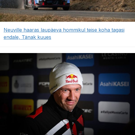
Neuville haaras laupäeva hommikul teise koha tagasi
endale, Tänak kuues