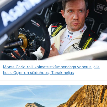
Monte Carlo ralli kolmeteistkümnendaga vahetus jälle
liider, Ogier on sõiduhoos, Tänak neljas