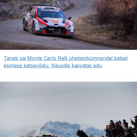
Tänak sai Monte Carlo Ralli üheteistkümnendal katsel
esimese katsevõidu, Neuville kasvatas edu