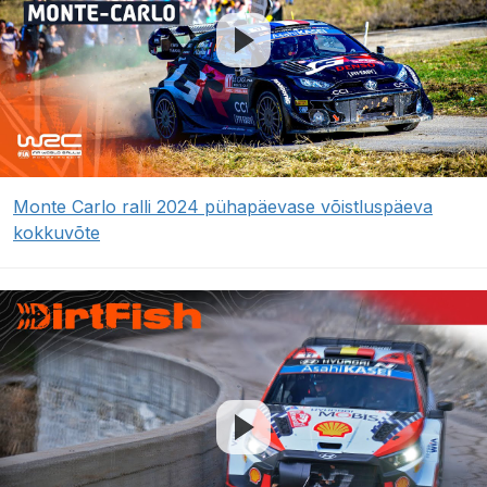
Monte Carlo ralli 2024 pühapäevase võistluspäeva
kokkuvõte